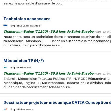
serez responsable d'assurer le bo...
Technicien ascenseurs
Emploi Le Candidat Idéal
Chalon-sur-Saône (71100) - 30,8 kms de Saint-Eusèbe -
CDI -
13/07
Nous recrutons un technicien de maintenance pour l'un de nos cl
l'ascenseur. Missions : - Gérer en autonomie la maintenance p
curative sur un parc d'appareils -...
Mécanicien TP (H/F)
Emploi Adsearch
Chalon-sur-Saône (71100) - 30,8 kms de Saint-Eusèbe -
CDI -
11/07
En bref : Mécanicien Travaux Publics (TP) H/F CDI Rémunération
Mécanique, Engins TP, Maintenance, Réparation La division Indus
du cabinet de recrutement Adsearch, re...
Dessinateur projeteur mécanique CATIA Conception de
Emploi Manpower