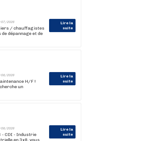
/07/2026
Lire la
iers / chauffagistes
suite
ns de dépannage et de
/08/2026
Lire la
Maintenance H/F !
suite
recherche un
/08/2026
Lire la
 - CDI - Industrie
suite
rielle en 3x8, vous