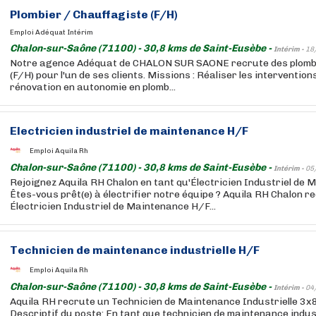
Plombier / Chauffagiste (F/H)
Emploi Adéquat Intérim
Chalon-sur-Saône (71100) - 30,8 kms de Saint-Eusèbe -
Intérim -
18
Notre agence Adéquat de CHALON SUR SAONE recrute des plomb
(F/H) pour l'un de ses clients. Missions : Réaliser les interventio
rénovation en autonomie en plomb...
Electricien industriel de maintenance H/F
Emploi Aquila Rh
Chalon-sur-Saône (71100) - 30,8 kms de Saint-Eusèbe -
Intérim -
05
Rejoignez Aquila RH Chalon en tant qu'Électricien Industriel de 
Êtes-vous prêt(e) à électrifier notre équipe ? Aquila RH Chalon 
Électricien Industriel de Maintenance H/F...
Technicien de maintenance industrielle H/F
Emploi Aquila Rh
Chalon-sur-Saône (71100) - 30,8 kms de Saint-Eusèbe -
Intérim -
04
Aquila RH recrute un Technicien de Maintenance Industrielle 3x8
Descriptif du poste: En tant que technicien de maintenance indust