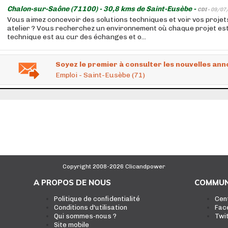
Chalon-sur-Saône (71100) - 30,8 kms de Saint-Eusèbe -
CDI -
09/07
Vous aimez concevoir des solutions techniques et voir vos projet
atelier ? Vous recherchez un environnement où chaque projet est 
technique est au cur des échanges et o...
Soyez le premier à consulter les nouvelles ann
Emploi - Saint-Eusèbe (71)
Copyright 2008-2026 Clicandpower
A PROPOS DE NOUS
COMMUN
Politique de confidentialité
Cen
Conditions d'utilisation
Fac
Qui sommes-nous ?
Twi
Site mobile