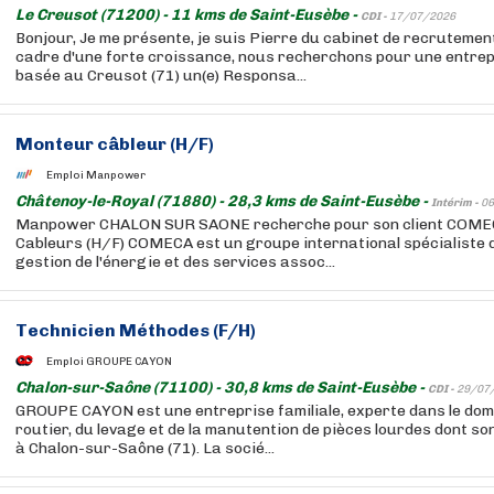
Le Creusot (71200) - 11 kms de Saint-Eusèbe -
CDI -
17/07/2026
Bonjour, Je me présente, je suis Pierre du cabinet de recruteme
cadre d'une forte croissance, nous recherchons pour une entrepr
basée au Creusot (71) un(e) Responsa...
Monteur câbleur (H/F)
Emploi Manpower
Châtenoy-le-Royal (71880) - 28,3 kms de Saint-Eusèbe -
Intérim -
06
Manpower CHALON SUR SAONE recherche pour son client COME
Cableurs (H/F) COMECA est un groupe international spécialiste de
gestion de l'énergie et des services assoc...
Technicien Méthodes (F/H)
Emploi GROUPE CAYON
Chalon-sur-Saône (71100) - 30,8 kms de Saint-Eusèbe -
CDI -
29/07
GROUPE CAYON est une entreprise familiale, experte dans le do
routier, du levage et de la manutention de pièces lourdes dont so
à Chalon-sur-Saône (71). La socié...