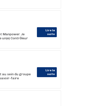
Lire la
net Manpower. Je
suite
e un(e) Contrôleur
Lire la
nt au sein du groupe
suite
savoir-faire