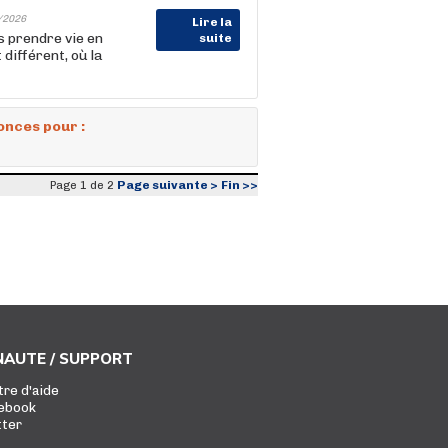
/2026
Lire la
s prendre vie en
suite
différent, où la
onces pour :
Page suivante >
Fin >>
Page 1 de 2
AUTE / SUPPORT
tre d'aide
ebook
tter