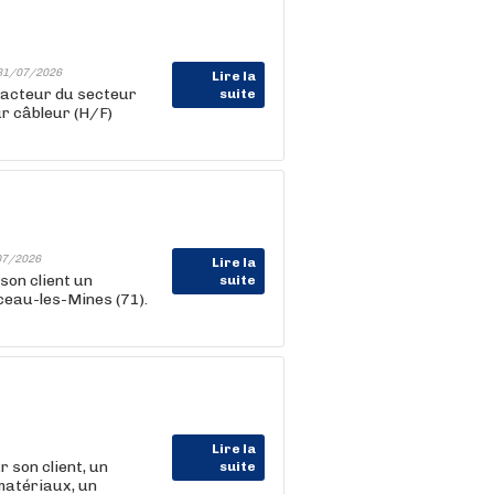
31/07/2026
Lire la
acteur du secteur
suite
ur câbleur (H/F)
07/2026
Lire la
on client un
suite
ceau-les-Mines (71).
Lire la
son client, un
suite
matériaux, un