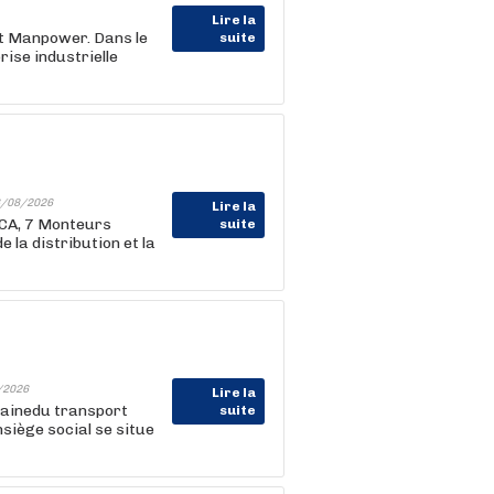
Lire la
nt Manpower. Dans le
suite
ise industrielle
/08/2026
Lire la
CA, 7 Monteurs
suite
 la distribution et la
/2026
Lire la
mainedu transport
suite
nsiège social se situe