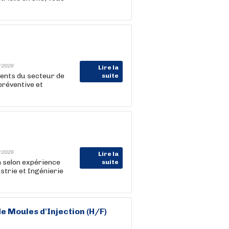
/2026
Lire la
ients du secteur de
suite
réventive et
/2026
Lire la
 selon expérience
suite
trie et Ingénierie
 Moules d'Injection (H/F)