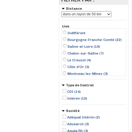
Distance
Lieu
Indifférent
Bourgogne-Franche-Comté (22)
Saône-et-Loire (19)
Chalon-sur-Saône (7)
Le Creusot (4)
Côte-d'Or (3)
Montceau-les-Mines (3)
Auvergne-Rhône-Alpes (2)
Type de Contrat
Beaune (2)
CDI (14)
Pont-de-Vaux (2)
Intérim (10)
Châtenoy-en-Bresse (1)
Châtenoy-le-Royal (1)
Société
La Genête (1)
Adéquat Intérim (2)
Lacrost (1)
Adsearch (3)
Varennes-sous-Dun (1)
Aquila Rh (3)