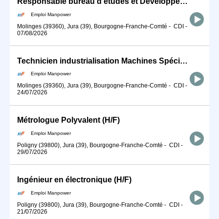
Responsable bureau d'études et Développement en Plasturgie (H/F)
Emploi Manpower
Molinges (39360), Jura (39), Bourgogne-Franche-Comté
-
CDI
-
07/08/2026
Technicien industrialisation Machines Spéciales (H/F)
Emploi Manpower
Molinges (39360), Jura (39), Bourgogne-Franche-Comté
-
CDI
-
24/07/2026
Métrologue Polyvalent (H/F)
Emploi Manpower
Poligny (39800), Jura (39), Bourgogne-Franche-Comté
-
CDI
-
29/07/2026
Ingénieur en électronique (H/F)
Emploi Manpower
Poligny (39800), Jura (39), Bourgogne-Franche-Comté
-
CDI
-
21/07/2026