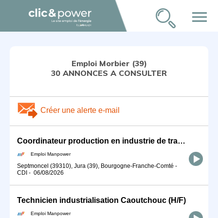
menu
Emploi Morbier (39)
30 ANNONCES A CONSULTER
Créer une alerte e-mail
Coordinateur production en industrie de transformation - Secteur Septmoncel (H/F)
Emploi Manpower
Septmoncel (39310), Jura (39), Bourgogne-Franche-Comté
-
CDI
-
06/08/2026
Technicien industrialisation Caoutchouc (H/F)
Emploi Manpower