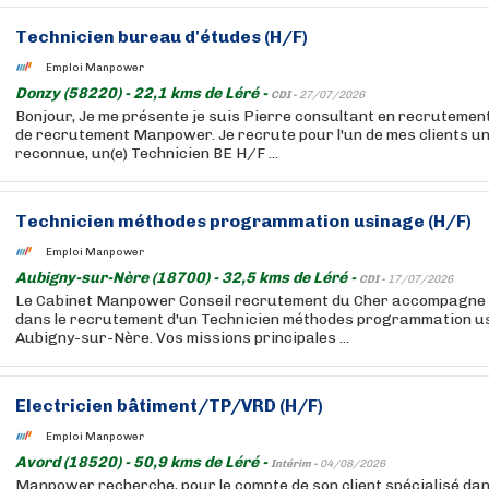
Technicien bureau d'études (H/F)
Emploi Manpower
Donzy (58220) - 22,1 kms de Léré -
CDI -
27/07/2026
Bonjour, Je me présente je suis Pierre consultant en recrutemen
de recrutement Manpower. Je recrute pour l'un de mes clients un
reconnue, un(e) Technicien BE H/F ...
Technicien méthodes programmation usinage (H/F)
Emploi Manpower
Aubigny-sur-Nère (18700) - 32,5 kms de Léré -
CDI -
17/07/2026
Le Cabinet Manpower Conseil recrutement du Cher accompagne so
dans le recrutement d'un Technicien méthodes programmation u
Aubigny-sur-Nère. Vos missions principales ...
Electricien bâtiment/TP/VRD (H/F)
Emploi Manpower
Avord (18520) - 50,9 kms de Léré -
Intérim -
04/08/2026
Manpower recherche, pour le compte de son client spécialisé dan