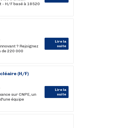
nt - H/F basé à 18520
Lire la
innovant ? Rejoignez
suite
us de 220 000
léaire (H/F)
Lire la
nance sur CNPE, un
suite
d'une équipe