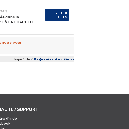
/2026
Lire la
ée dans la
suite
 H/F à LA CHAPELLE-
onces pour :
Page suivante >
Fin >>
Page 1 de 7
AUTE / SUPPORT
tre d'aide
ebook
tter