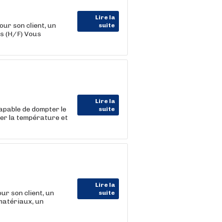
Lire la
 son client, un
suite
s (H/F) Vous
Lire la
apable de dompter le
suite
ter la température et
Lire la
r son client, un
suite
matériaux, un