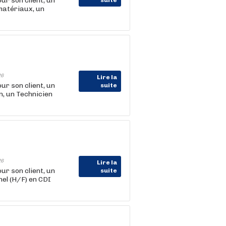
r son client, un
suite
matériaux, un
26
Lire la
r son client, un
suite
, un Technicien
26
Lire la
r son client, un
suite
el (H/F) en CDI