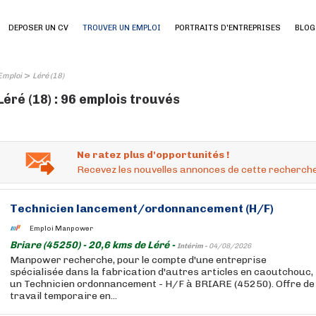
DEPOSER UN CV
TROUVER UN EMPLOI
PORTRAITS D'ENTREPRISES
BLOG
>
Emploi
Léré (18)
Léré (18) : 96 emplois trouvés
Ne ratez plus d'opportunités !
Recevez les nouvelles annonces de cette recherche
Technicien lancement/ordonnancement (H/F)
Emploi Manpower
Briare (45250) - 20,6 kms de Léré -
Intérim -
04/08/2026
Manpower recherche, pour le compte d'une entreprise
spécialisée dans la fabrication d'autres articles en caoutchouc,
un Technicien ordonnancement - H/F à BRIARE (45250). Offre de
travail temporaire en...