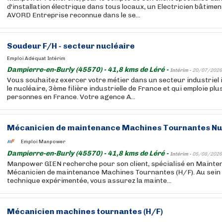
d'installation électrique dans tous locaux, un Electricien bâtime
AVORD Entreprise reconnue dans le se...
Soudeur F/H - secteur nucléaire
Emploi Adéquat Intérim
Dampierre-en-Burly (45570) - 41,8 kms de Léré -
Intérim -
20/07/2026
Vous souhaitez exercer votre métier dans un secteur industriel 
le nucléaire, 3ème filière industrielle de France et qui emploie pl
personnes en France. Votre agence A...
Mécanicien de maintenance Machines Tournantes Nuc
Emploi Manpower
Dampierre-en-Burly (45570) - 41,8 kms de Léré -
Intérim -
05/08/2026
Manpower GIEN recherche pour son client, spécialisé en Mainte
Mécanicien de maintenance Machines Tournantes (H/F). Au sein 
technique expérimentée, vous assurez la mainte...
Mécanicien machines tournantes (H/F)