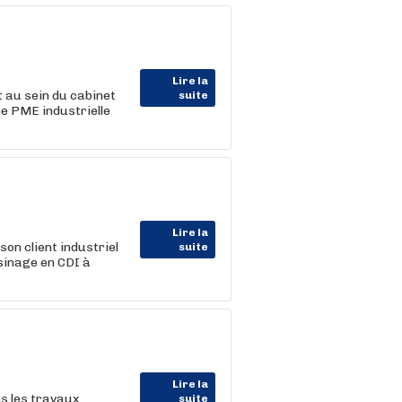
Lire la
t au sein du cabinet
suite
e PME industrielle
Lire la
n client industriel
suite
sinage en CDI à
Lire la
s les travaux
suite