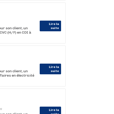
Lire la
r son client, un
suite
 CVC (H/F) en CDI à
Lire la
r son client, un
suite
faires en électricité
26
Lire la