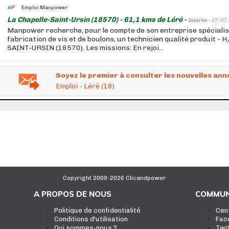
Emploi Manpower
La Chapelle-Saint-Ursin (18570) - 61,1 kms de Léré -
Intérim -
27/07
Manpower recherche, pour le compte de son entreprise spécialis
fabrication de vis et de boulons, un technicien qualité produit -
SAINT-URSIN (18570). Les missions: En rejoi...
Soyez le premier à consulter les nouvelles ann
Emploi - Léré (18)
Copyright 2008-2026 Clicandpower
A PROPOS DE NOUS
COMMUN
Politique de confidentialité
Cen
Conditions d'utilisation
Fac
Qui sommes-nous ?
Twi