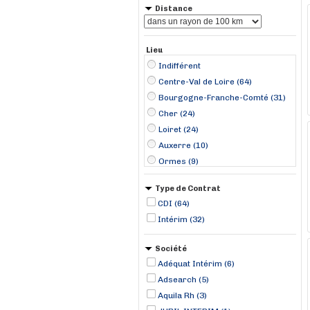
Distance
Lieu
Indifférent
Centre-Val de Loire (64)
Bourgogne-Franche-Comté (31)
Cher (24)
Loiret (24)
Auxerre (10)
Ormes (9)
Sens (7)
Type de Contrat
Vierzon (7)
CDI (64)
Orléans (5)
Intérim (32)
Saint-Laurent-Nouan (5)
Bourges (4)
Société
Nevers (4)
Adéquat Intérim (6)
Reuilly (4)
Adsearch (5)
Dampierre-en-Burly (3)
Aquila Rh (3)