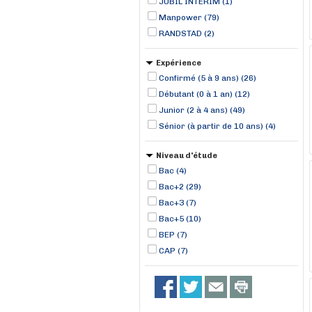
JUBIL INTERIM (1)
Manpower (79)
RANDSTAD (2)
Expérience
Confirmé (5 à 9 ans) (26)
Débutant (0 à 1 an) (12)
Junior (2 à 4 ans) (49)
Sénior (à partir de 10 ans) (4)
Niveau d'étude
Bac (4)
Bac+2 (29)
Bac+3 (7)
Bac+5 (10)
BEP (7)
CAP (7)