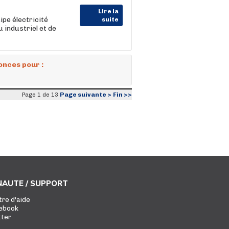
Lire la
pe électricité
suite
u industriel et de
onces pour :
Page suivante >
Fin >>
Page 1 de 13
AUTE / SUPPORT
tre d'aide
ebook
tter