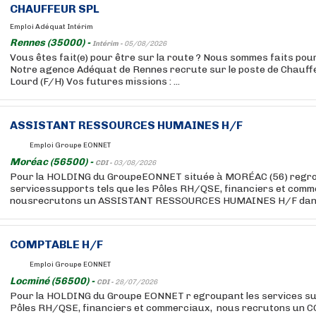
CHAUFFEUR SPL
Emploi Adéquat Intérim
Rennes (35000) -
Intérim -
05/08/2026
Vous êtes fait(e) pour être sur la route ? Nous sommes faits pour
Notre agence Adéquat de Rennes recrute sur le poste de Chauff
Lourd (F/H) Vos futures missions : ...
ASSISTANT RESSOURCES HUMAINES H/F
Emploi Groupe EONNET
Moréac (56500) -
CDI -
03/08/2026
Pour la HOLDING du GroupeEONNET située à MORÉAC (56) regro
servicessupports tels que les Pôles RH/QSE, financiers et comm
nousrecrutons un ASSISTANT RESSOURCES HUMAINES H/F dans l
COMPTABLE H/F
Emploi Groupe EONNET
Locminé (56500) -
CDI -
28/07/2026
Pour la HOLDING du Groupe EONNET r egroupant les services sup
Pôles RH/QSE, financiers et commerciaux, nous recrutons un