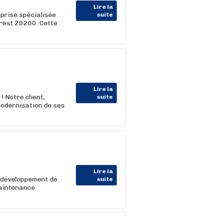
Lire la
prise spécialisée
suite
Brest 29200. Cette
Lire la
 Notre client,
suite
modernisation de ses
Lire la
e développement de
suite
Maintenance