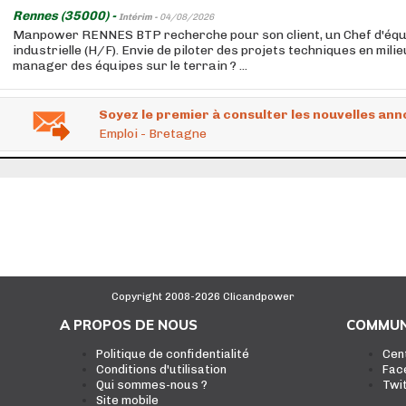
Rennes (35000) -
Intérim -
04/08/2026
Manpower RENNES BTP recherche pour son client, un Chef d'équi
industrielle (H/F). Envie de piloter des projets techniques en milie
manager des équipes sur le terrain ? ...
Soyez le premier à consulter les nouvelles ann
Emploi - Bretagne
Copyright 2008-2026 Clicandpower
A PROPOS DE NOUS
COMMUN
Politique de confidentialité
Cen
Conditions d'utilisation
Fac
Qui sommes-nous ?
Twi
Site mobile