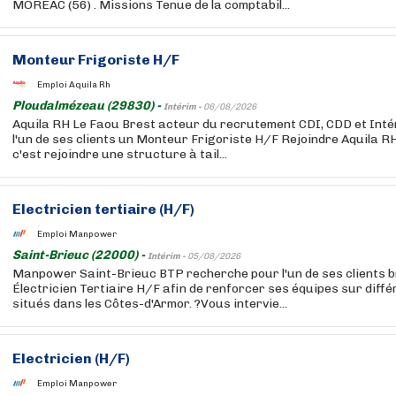
MOREAC (56) . Missions Tenue de la comptabil...
Monteur Frigoriste H/F
Emploi Aquila Rh
Ploudalmézeau (29830) -
Intérim -
06/08/2026
Aquila RH Le Faou Brest acteur du recrutement CDI, CDD et Int
l'un de ses clients un Monteur Frigoriste H/F Rejoindre Aquila RH
c'est rejoindre une structure à tail...
Electricien tertiaire (H/F)
Emploi Manpower
Saint-Brieuc (22000) -
Intérim -
05/08/2026
Manpower Saint-Brieuc BTP recherche pour l'un de ses clients b
Électricien Tertiaire H/F afin de renforcer ses équipes sur diff
situés dans les Côtes-d'Armor. ?Vous intervie...
Electricien (H/F)
Emploi Manpower