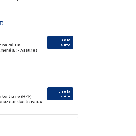
F)
Lire la
 naval, un
suite
amené à : - Assurez
Lire la
tertiaire (H/F).
suite
venez sur des travaux