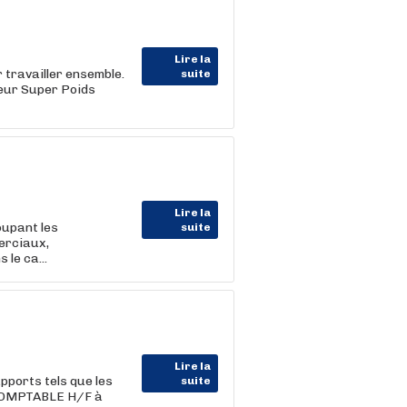
Lire la
 travailler ensemble.
suite
eur Super Poids
Lire la
upant les
suite
erciaux,
e ca...
Lire la
ports tels que les
suite
 COMPTABLE H/F à