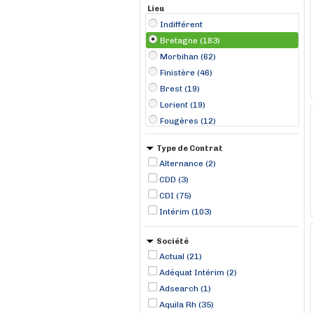
Lieu
Indifférent
Bretagne (183)
Morbihan (62)
Finistère (46)
Brest (19)
Lorient (19)
Fougères (12)
Rennes (8)
Type de Contrat
Quévert (6)
Alternance (2)
Vannes (5)
CDD (3)
Saint-Brieuc (4)
CDI (75)
Châteaulin (3)
Intérim (103)
Concarneau (3)
Dinan (3)
Société
Actual (21)
Adéquat Intérim (2)
Adsearch (1)
Aquila Rh (35)