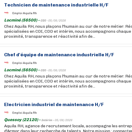
Technicien de maintenance industrielle H/F
Emploi Aquila Rh
Locminé (56500) -
CDI -
05/08/2026
Chez Aquila RH, nous plaçons l'humain au cur de notre métier. R
spécialisées en CDI, CDD et intérim, nous accompagnons chaque
proximité, transparence et réactivité afin de...
Chef d'équipe de maintenance industrielle H/F
Emploi Aquila Rh
Locminé (56500) -
CDI -
05/08/2026
Chez Aquila RH, nous plaçons l'humain au cur de notre métier. R
spécialisées en CDI, CDD et intérim, nous accompagnons chaque
proximité, transparence et réactivité afin de...
Electricien industriel de maintenance H/F
Emploi Aquila Rh
Quessoy (22120) -
Intérim -
05/08/2026
Aquila RH, agence de recrutement locale, accompagne les entrep
d'Armor dans leur recherche de talents. Notre mission : connect