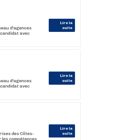
Lire la
éseau d'agences
suite
 candidat avec
Lire la
éseau d'agences
suite
 candidat avec
Lire la
rises des Côtes-
suite
er les compétences