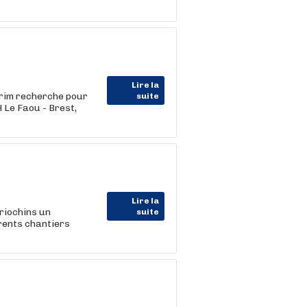
Lire la
érim recherche pour
suite
 Le Faou - Brest,
Lire la
riochins un
suite
érents chantiers