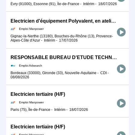
Évry (91000), Essonne (91), Île-de-France
-
Intérim
-
18/07/2026
Electricien d'équipement Polyvalent, en atelier (H/F)
Emploi Manpower
Gignac-la-Nerthe (13180), Bouches-du-Rhône (13), Provence-
Alpes-Côte d'Azur
-
Intérim
-
17/07/2026
RESPONSABLE BUREAU D'ETUDE TECHNIQUE (H/F)
Emploi Adsearch
Bordeaux (33000), Gironde (33), Nouvelle-Aquitaine
-
CDI
-
08/08/2026
Electricien tertiaire (H/F)
Emploi Manpower
Paris (75), Île-de-France
-
Intérim
-
18/07/2026
Electricien tertiaire (H/F)
Emploi Manpower