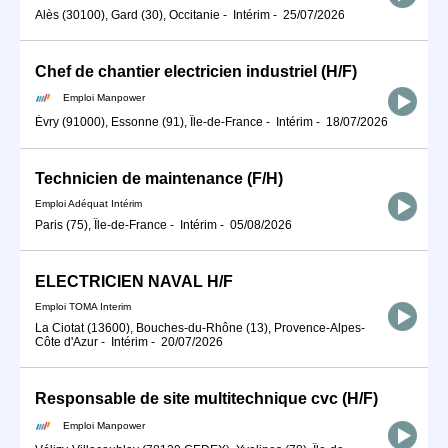
Alès (30100), Gard (30), Occitanie
-
Intérim
-
25/07/2026
Chef de chantier electricien industriel (H/F)
Emploi Manpower
Évry (91000), Essonne (91), Île-de-France
-
Intérim
-
18/07/2026
Technicien de maintenance (F/H)
Emploi Adéquat Intérim
Paris (75), Île-de-France
-
Intérim
-
05/08/2026
ELECTRICIEN NAVAL H/F
Emploi TOMA Interim
La Ciotat (13600), Bouches-du-Rhône (13), Provence-Alpes-
Côte d'Azur
-
Intérim
-
20/07/2026
Responsable de site multitechnique cvc (H/F)
Emploi Manpower