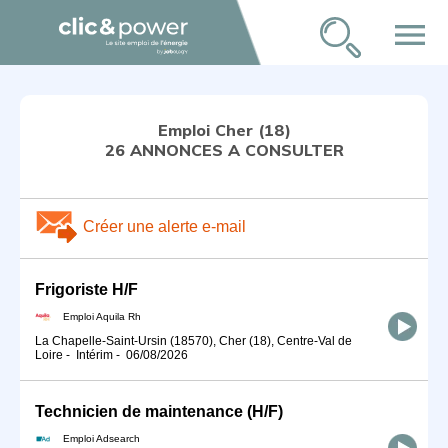
menu
Emploi Cher (18)
26 ANNONCES A CONSULTER
Créer une alerte e-mail
Frigoriste H/F
Emploi Aquila Rh
La Chapelle-Saint-Ursin (18570), Cher (18), Centre-Val de
Loire
-
Intérim
-
06/08/2026
Technicien de maintenance (H/F)
Emploi Adsearch