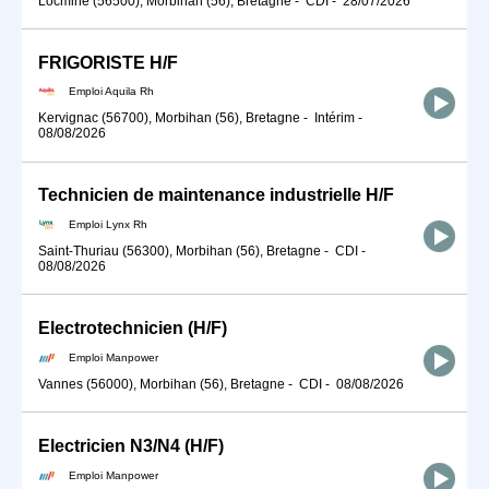
Locminé (56500), Morbihan (56), Bretagne
-
CDI
-
28/07/2026
FRIGORISTE H/F
Emploi Aquila Rh
Kervignac (56700), Morbihan (56), Bretagne
-
Intérim
-
08/08/2026
Technicien de maintenance industrielle H/F
Emploi Lynx Rh
Saint-Thuriau (56300), Morbihan (56), Bretagne
-
CDI
-
08/08/2026
Electrotechnicien (H/F)
Emploi Manpower
Vannes (56000), Morbihan (56), Bretagne
-
CDI
-
08/08/2026
Electricien N3/N4 (H/F)
Emploi Manpower