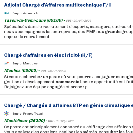
Adjoint Chargé d'Affaires multitechnique F/H
Emploi Adsearch
Tassin-la-Demi-Lune (69160) -
CDI -
20/07/2026
Spécialisés dans le recrutement d'experts, managers, cadres et 
nous accompagnons les entreprises, des PME aux
grands
group
enjeux de recrutement. ...
Chargé d'affaires en électricité (H/F)
Emploi Manpower
Moulins (03000) -
CDI -
09/07/2026
Si vous recherchez un poste où vous pourrez conjuguer managem
gestion et développement
commercial
, cette opportunité est fai
Rejoignez une équipe engagée et prenez p...
Chargé / Chargée d'affaires BTP en génie climatique e
Emploi France Travail
Montélimar (26200) -
CDI -
06/08/2026
Ce poste est principalement consacré au chiffrage des affaires e
Vous analysez les dossiers, réalisez les métrés, consultez les fo