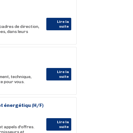
Lire la
cadres de direction,
suite
es, dans leurs
Lire la
ent, technique,
suite
te pour vous.
t énergétiqu (H/F)
Lire la
t appels d'offres.
suite
urnisseurs et