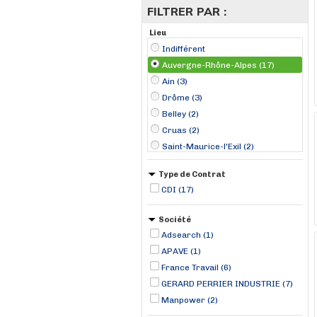
FILTRER PAR :
Lieu
Indifférent
Auvergne-Rhône-Alpes (17)
Ain (3)
Drôme (3)
Belley (2)
Cruas (2)
Saint-Maurice-l'Exil (2)
Sillingy (2)
Type de Contrat
Annecy (1)
CDI (17)
Chambéry (1)
Dagneux (1)
Société
Limas (1)
Adsearch (1)
Montélimar (1)
APAVE (1)
Moulins (1)
France Travail (6)
GERARD PERRIER INDUSTRIE (7)
Manpower (2)