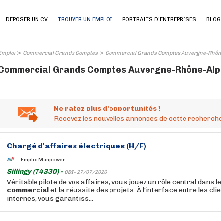
DEPOSER UN CV
TROUVER UN EMPLOI
PORTRAITS D'ENTREPRISES
BLOG
>
>
Emploi
Commercial Grands Comptes
Commercial Grands Comptes Auvergne-Rhôn
Commercial Grands Comptes Auvergne-Rhône-Alpes
Ne ratez plus d'opportunités !
Recevez les nouvelles annonces de cette recherche
Chargé d'affaires électriques (H/F)
Emploi Manpower
Sillingy (74330) -
CDI -
27/07/2026
Véritable pilote de vos affaires, vous jouez un rôle central dans 
commercial
et la réussite des projets. À l'interface entre les cli
internes, vous garantiss...