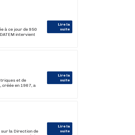
Lire la
e à ce jour de 950
suite
RDATEM intervient
Lire la
ctriques et de
suite
é, créée en 1967, a
Lire la
 sur la Direction de
suite