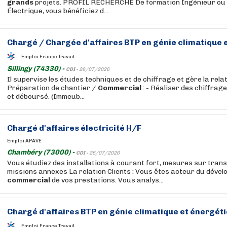
grands
projets. PROFIL RECHERCHE De formation Ingénieur ou 
Électrique, vous bénéficiez d...
Chargé / Chargée d'affaires BTP en génie climatique e
Emploi France Travail
Sillingy (74330) -
CDI -
26/07/2026
Il supervise les études techniques et de chiffrage et gère la relat
Préparation de chantier /
Commercial
: - Réaliser des chiffrag
et déboursé. (Immeub...
Chargé d'affaires électricité H/F
Emploi APAVE
Chambéry (73000) -
CDI -
26/07/2026
Vous étudiez des installations à courant fort, mesures sur tran
missions annexes La relation Clients : Vous êtes acteur du déve
commercial
de vos prestations. Vous analys...
Chargé d'affaires BTP en génie climatique et énergéti
Emploi France Travail