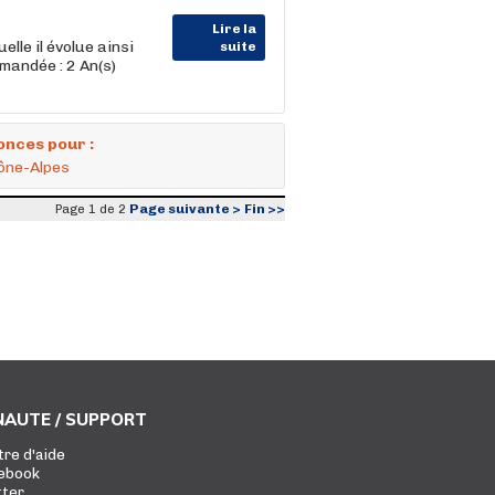
Lire la
elle il évolue ainsi
suite
mandée : 2 An(s)
onces pour :
ône-Alpes
Page suivante >
Fin >>
Page 1 de 2
AUTE / SUPPORT
tre d'aide
ebook
tter