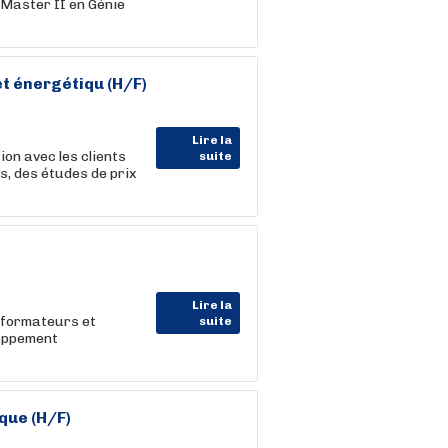
Master II en Génie
t énergétiqu (H/F)
Lire la
ion avec les clients
suite
es, des études de prix
Lire la
sformateurs et
suite
loppement
que (H/F)