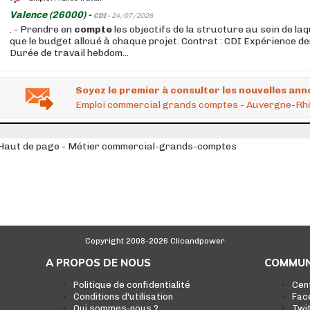
Valence (26000) -
CDI -
24/07/2026
. - Prendre en
compte
les objectifs de la structure au sein de laqu
que le budget alloué à chaque projet. Contrat : CDI Expérience de
Durée de travail hebdom...
Soyez le premier à consulter les nouvelles ann
Emploi commercial grands comptes - Auvergne-Rh
Haut de page - Métier commercial-grands-comptes
Copyright 2008-2026 Clicandpower
A PROPOS DE NOUS
COMMUN
Politique de confidentialité
Cen
Conditions d'utilisation
Fac
Qui sommes-nous ?
Twi