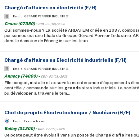
Chargé d'affaires en électricité (F/H)
Emploi GERARD PERRIER INDUSTRIE
Cruas (07350) -
CDI -
02/08/2026
Qui sommes-nous ? La société ARDATEM créée en 1987, composé
personnes est une filiale du Groupe Gérard Perrier Industrie. A
dans le domaine de l'énergie sur les tran...
Chargé d'affaires en Electricité industrielle (F/H)
Emploi GERARD PERRIER INDUSTRIE
Annecy (74000) -
CDI -
02/08/2026
Elle conçoit, installe et assure la maintenance d'équipements éle
contrôle / commande sur les
grands
sites industriels. La sociét
pu développer à travers le tem...
Chef de projets Électrotechnique / Nucléaire (H/F)
Emploi France Travail
Belley (01300) -
CDI -
27/07/2026
Ce poste peut être évolutif vers un poste de Chargé d'affaires ou