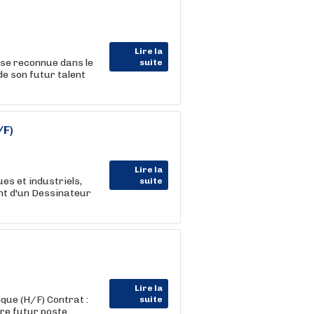
Lire la
se reconnue dans le
suite
de son futur talent
/F)
Lire la
es et industriels,
suite
nt d'un Dessinateur
Lire la
que (H/F) Contrat :
suite
re futur poste