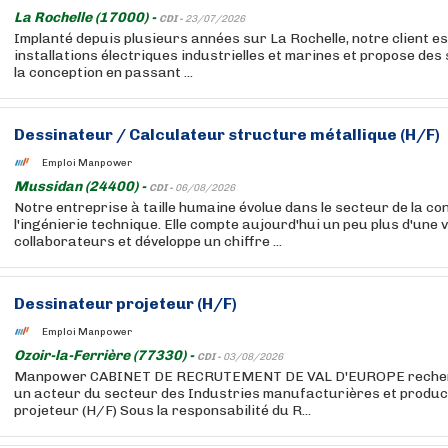
La Rochelle (17000) -
CDI -
23/07/2026
Implanté depuis plusieurs années sur La Rochelle, notre client es
installations électriques industrielles et marines et propose des 
la conception en passant ...
Dessinateur / Calculateur structure métallique (H/F)
Emploi Manpower
Mussidan (24400) -
CDI -
06/08/2026
Notre entreprise à taille humaine évolue dans le secteur de la co
l'ingénierie technique. Elle compte aujourd'hui un peu plus d'une 
collaborateurs et développe un chiffre ...
Dessinateur projeteur (H/F)
Emploi Manpower
Ozoir-la-Ferrière (77330) -
CDI -
03/08/2026
Manpower CABINET DE RECRUTEMENT DE VAL D'EUROPE recherch
un acteur du secteur des Industries manufacturières et produc
projeteur (H/F) Sous la responsabilité du R...