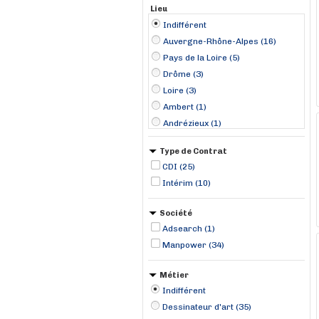
Lieu
Indifférent
Auvergne-Rhône-Alpes (16)
Pays de la Loire (5)
Drôme (3)
Loire (3)
Ambert (1)
Andrézieux (1)
Angers (1)
Type de Contrat
Annecy (1)
CDI (25)
Annonay (1)
Intérim (10)
Auxerre (1)
Beaucamps-le-Vieux (1)
Société
Bourg-en-Bresse (1)
Adsearch (1)
Bourges (1)
Manpower (34)
Chalon-sur-Saône (1)
Métier
Indifférent
Dessinateur d'art (35)