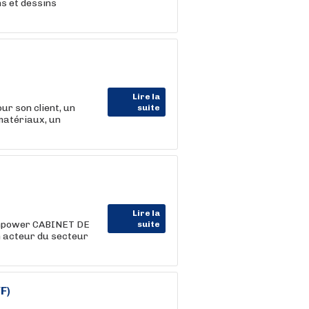
ns et dessins
Lire la
r son client, un
suite
matériaux, un
Lire la
Manpower CABINET DE
suite
acteur du secteur
F)