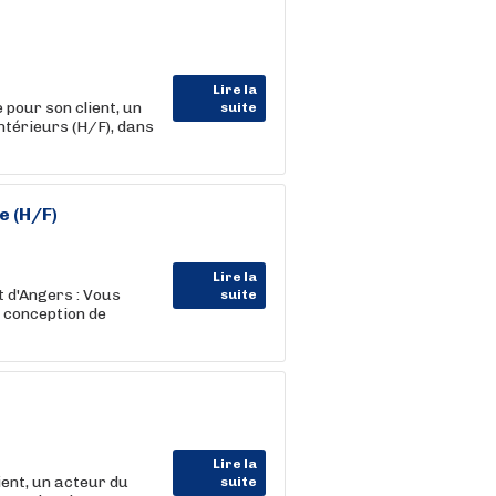
Lire la
ur son client, un
suite
térieurs (H/F), dans
e (H/F)
Lire la
 d'Angers : Vous
suite
a conception de
Lire la
nt, un acteur du
suite