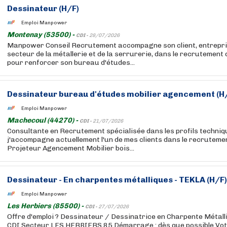
Dessinateur (H/F)
Emploi Manpower
Montenay (53500) -
CDI -
28/07/2026
Manpower Conseil Recrutement accompagne son client, entrepri
secteur de la métallerie et de la serrurerie, dans le recrutement 
pour renforcer son bureau d'études...
Dessinateur bureau d'études mobilier agencement (H
Emploi Manpower
Machecoul (44270) -
CDI -
21/07/2026
Consultante en Recrutement spécialisée dans les profils techniqu
j'accompagne actuellement l'un de mes clients dans le recruteme
Projeteur Agencement Mobilier bois...
Dessinateur - En charpentes métalliques - TEKLA (H/F)
Emploi Manpower
Les Herbiers (85500) -
CDI -
27/07/2026
Offre d'emploi ? Dessinateur / Dessinatrice en Charpente Métalli
CDI Secteur LES HERBIERS 85 Démarrage : dès que possible Vot