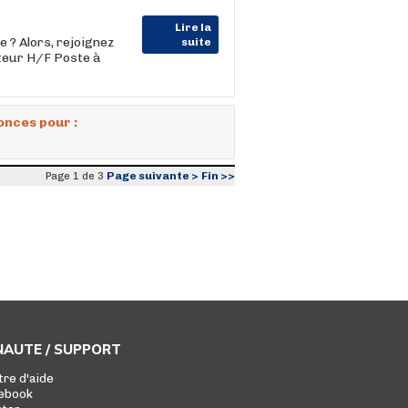
Lire la
 ? Alors, rejoignez
suite
ateur H/F Poste à
onces pour :
Page suivante >
Fin >>
Page 1 de 3
AUTE / SUPPORT
tre d'aide
ebook