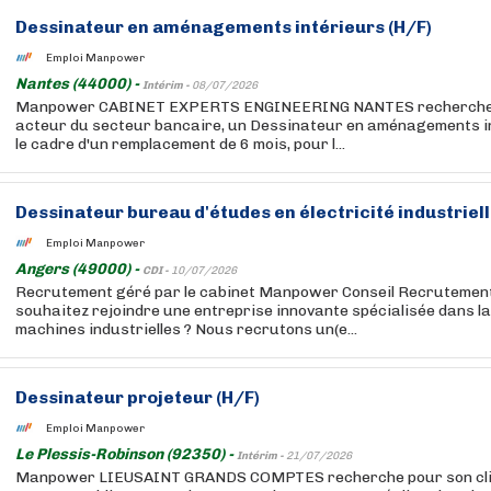
Dessinateur en aménagements intérieurs (H/F)
Emploi Manpower
Nantes (44000) -
Intérim -
08/07/2026
Manpower CABINET EXPERTS ENGINEERING NANTES recherche po
acteur du secteur bancaire, un Dessinateur en aménagements in
le cadre d'un remplacement de 6 mois, pour l...
Dessinateur bureau d'études en électricité industriell
Emploi Manpower
Angers (49000) -
CDI -
10/07/2026
Recrutement géré par le cabinet Manpower Conseil Recrutement
souhaitez rejoindre une entreprise innovante spécialisée dans l
machines industrielles ? Nous recrutons un(e...
Dessinateur projeteur (H/F)
Emploi Manpower
Le Plessis-Robinson (92350) -
Intérim -
21/07/2026
Manpower LIEUSAINT GRANDS COMPTES recherche pour son clie