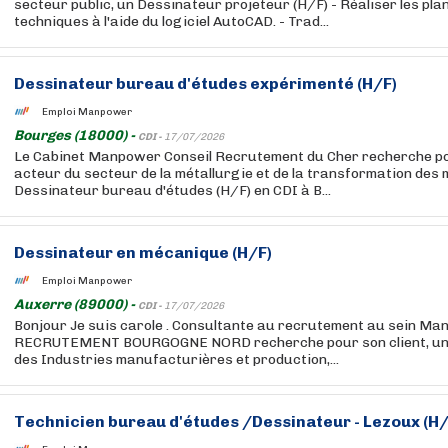
secteur public, un Dessinateur projeteur (H/F) - Réaliser les pla
techniques à l'aide du logiciel AutoCAD. - Trad...
Dessinateur bureau d'études expérimenté (H/F)
Emploi Manpower
Bourges (18000) -
CDI -
17/07/2026
Le Cabinet Manpower Conseil Recrutement du Cher recherche pou
acteur du secteur de la métallurgie et de la transformation des 
Dessinateur bureau d'études (H/F) en CDI à B...
Dessinateur en mécanique (H/F)
Emploi Manpower
Auxerre (89000) -
CDI -
17/07/2026
Bonjour Je suis carole . Consultante au recrutement au sein 
RECRUTEMENT BOURGOGNE NORD recherche pour son client, un 
des Industries manufacturières et production,...
Technicien bureau d'études /Dessinateur - Lezoux (H/