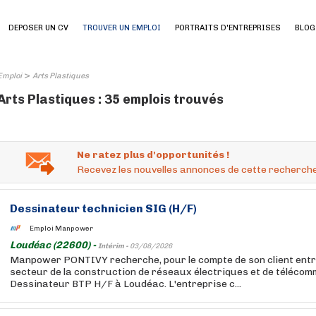
DEPOSER UN CV
TROUVER UN EMPLOI
PORTRAITS D'ENTREPRISES
BLOG
>
Emploi
Arts Plastiques
Arts Plastiques : 35 emplois trouvés
Ne ratez plus d'opportunités !
Recevez les nouvelles annonces de cette recherche
Dessinateur technicien SIG (H/F)
Emploi Manpower
Loudéac (22600) -
Intérim -
03/08/2026
Manpower PONTIVY recherche, pour le compte de son client entr
secteur de la construction de réseaux électriques et de télécom
Dessinateur BTP H/F à Loudéac. L'entreprise c...