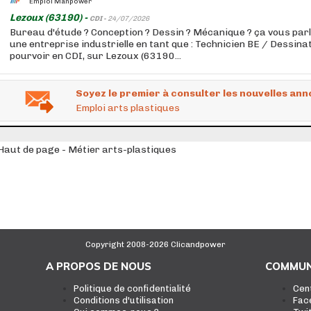
Emploi Manpower
Lezoux (63190) -
CDI -
24/07/2026
Bureau d'étude ? Conception ? Dessin ? Mécanique ? ça vous parle
une entreprise industrielle en tant que : Technicien BE / Dessin
pourvoir en CDI, sur Lezoux (63190...
Soyez le premier à consulter les nouvelles ann
Emploi arts plastiques
Haut de page - Métier arts-plastiques
Copyright 2008-2026 Clicandpower
A PROPOS DE NOUS
COMMUN
Politique de confidentialité
Cen
Conditions d'utilisation
Fac