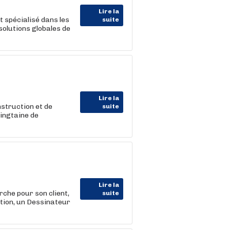
Lire la
t spécialisé dans les
suite
solutions globales de
Lire la
nstruction et de
suite
vingtaine de
Lire la
e pour son client,
suite
tion, un Dessinateur