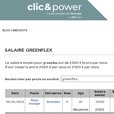
BLOG CANDIDATS
SALAIRE GREENFLEX
Le salaire moyen pour
est de 2500 € bruts par mois.
greenflex
Il est compris entre 2500 € par mois et 2500 € par mois.
Rechercher par poste ou société :
Salaire
S
Date
Poste
Entreprise
Sexe
Age
annuel
Pilote
09/04/2018
Greenflex
H
34
33500
énergie
Moyenne
2500