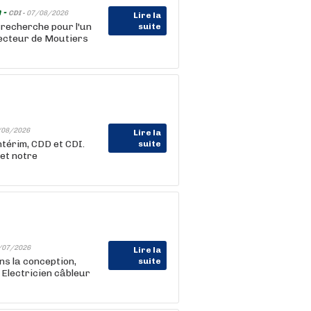
 -
CDI -
07/08/2026
Lire la
 recherche pour l'un
suite
secteur de Moutiers
/08/2026
Lire la
térim, CDD et CDI.
suite
et notre
/07/2026
Lire la
s la conception,
suite
1 Electricien câbleur