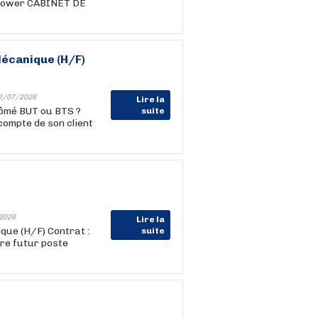
npower CABINET DE
Mécanique (H/F)
2/07/2026
Lire la
lômé BUT ou BTS ?
suite
ompte de son client
2026
Lire la
que (H/F) Contrat :
suite
re futur poste