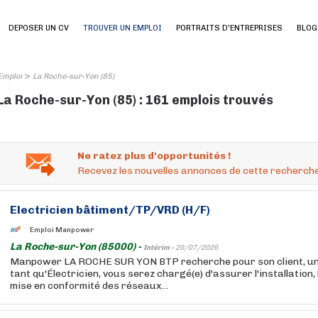
DEPOSER UN CV
TROUVER UN EMPLOI
PORTRAITS D'ENTREPRISES
BLOG
>
Emploi
La Roche-sur-Yon (85)
La Roche-sur-Yon (85) : 161 emplois trouvés
Ne ratez plus d'opportunités !
Recevez les nouvelles annonces de cette recherche
Electricien bâtiment/TP/VRD (H/F)
Emploi Manpower
La Roche-sur-Yon (85000) -
Intérim -
20/07/2026
Manpower LA ROCHE SUR YON BTP recherche pour son client, un 
tant qu'Électricien, vous serez chargé(e) d'assurer l'installation,
mise en conformité des réseaux...