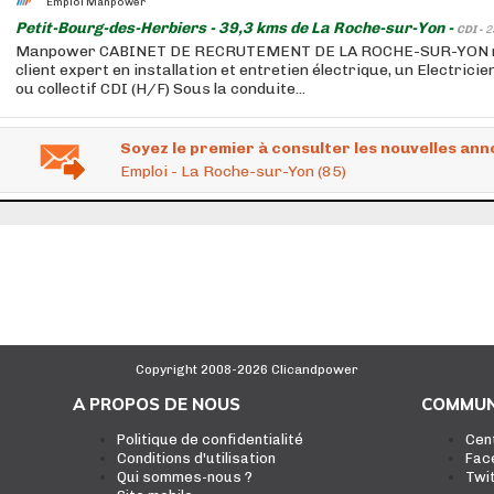
Emploi Manpower
Petit-Bourg-des-Herbiers - 39,3 kms de La Roche-sur-Yon -
CDI -
2
Manpower CABINET DE RECRUTEMENT DE LA ROCHE-SUR-YON r
client expert en installation et entretien électrique, un Electricie
ou collectif CDI (H/F) Sous la conduite...
Soyez le premier à consulter les nouvelles ann
Emploi - La Roche-sur-Yon (85)
Copyright 2008-2026 Clicandpower
A PROPOS DE NOUS
COMMUN
Politique de confidentialité
Cen
Conditions d'utilisation
Fac
Qui sommes-nous ?
Twi