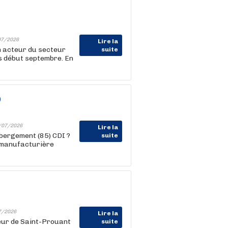
07/2026
Lire la
 acteur du secteur
suite
s début septembre. En
)
/07/2026
Lire la
bergement (85) CDI ?
suite
 manufacturière
7/2026
Lire la
teur de Saint-Prouant
suite