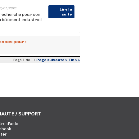
3/07/2026
Lire la
echerche pour son
suite
n bâtiment industriel
onces pour :
Page suivante >
Fin >>
Page 1 de 11
AUTE / SUPPORT
tre d'aide
ebook
tter