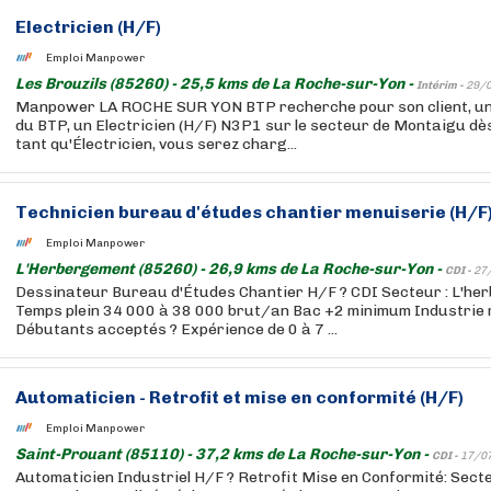
Electricien (H/F)
Emploi Manpower
Les Brouzils (85260) - 25,5 kms de La Roche-sur-Yon -
Intérim -
29/
Manpower LA ROCHE SUR YON BTP recherche pour son client, un
du BTP, un Electricien (H/F) N3P1 sur le secteur de Montaigu dè
tant qu'Électricien, vous serez charg...
Technicien bureau d'études chantier menuiserie (H/F
Emploi Manpower
L'Herbergement (85260) - 26,9 kms de La Roche-sur-Yon -
CDI -
27
Dessinateur Bureau d'Études Chantier H/F ? CDI Secteur : L'her
Temps plein 34 000 à 38 000 brut/an Bac +2 minimum Industrie
Débutants acceptés ? Expérience de 0 à 7 ...
Automaticien - Retrofit et mise en conformité (H/F)
Emploi Manpower
Saint-Prouant (85110) - 37,2 kms de La Roche-sur-Yon -
CDI -
17/0
Automaticien Industriel H/F ? Retrofit Mise en Conformité: Sec