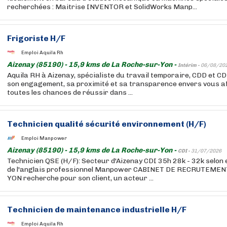
recherchées : Maitrise INVENTOR et SolidWorks Manp...
Frigoriste H/F
Emploi Aquila Rh
Aizenay (85190) - 15,9 kms de La Roche-sur-Yon -
Intérim -
06/08/20
Aquila RH à Aizenay, spécialiste du travail temporaire, CDD et CD
son engagement, sa proximité et sa transparence envers vous af
toutes les chances de réussir dans ...
Technicien qualité sécurité environnement (H/F)
Emploi Manpower
Aizenay (85190) - 15,9 kms de La Roche-sur-Yon -
CDI -
31/07/2026
Technicien QSE (H/F): Secteur d'Aizenay CDI 35h 28k - 32k selon
de l'anglais professionnel Manpower CABINET DE RECRUTEME
YON recherche pour son client, un acteur ...
Technicien de maintenance industrielle H/F
Emploi Aquila Rh