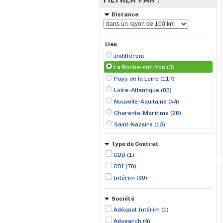
Distance
Lieu
Indifférent
La Roche-sur-Yon (3)
Pays de la Loire (117)
Loire-Atlantique (80)
Nouvelle-Aquitaine (44)
Charente-Maritime (26)
Saint-Nazaire (13)
Rochefort (12)
Type de Contrat
Niort (8)
CDD (1)
Cholet (7)
CDI (70)
Ancenis (6)
Intérim (90)
Aytré (6)
Bouguenais (6)
Société
La Rochelle (6)
Adéquat Intérim (1)
Nantes (6)
Adsearch (4)