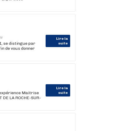
26
Lire la
I, se distingue par
suite
in de vous donner
Lire la
 expérience Maitrise
suite
NT DE LA ROCHE-SUR-