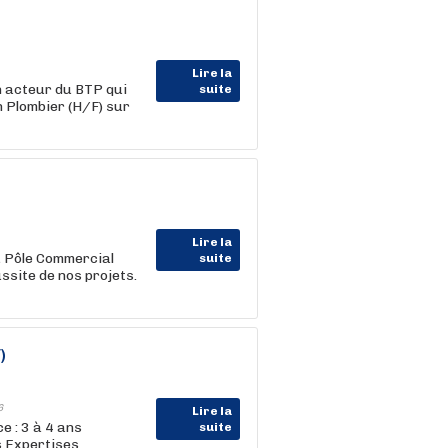
Lire la
 acteur du BTP qui
suite
n Plombier (H/F) sur
Lire la
u Pôle Commercial
suite
ussite de nos projets.
)
6
Lire la
e : 3 à 4 ans
suite
s Expertises