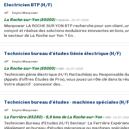
Electricien BTP (H/F)
Emploi Manpower
La Roche-sur-Yon (85000) -
Intérim -
20/07/2026
Manpower LA ROCHE SUR YON BTP recherche pour son client, un
conçoit et réalise des solutions modulaires innovantes en bois, u
le secteur de La Roche sur Yon. ? En...
Technicien bureau d'études Génie électrique (H/F)
Emploi Manpower
La Roche-sur-Yon (85000) -
CDI -
18/07/2026
Technicien génie électrique (H/F) Rattaché(e) au Responsable d
(Appels d'offres Études de Prix), vous jouez un rôle clé dans la ré
Votre objectif : concevoir des...
Technicien bureau d'études - machines spéciales (H/F
Emploi Manpower
La Ferrière (85280) - 9,9 kms de La Roche-sur-Yon -
CDI -
10/07/202
Technicien Bureau d'Etudes (H/F) Secteur: La Ferrière Expérienc
idéalement en bureau d'études mécanique ou machines spéciale