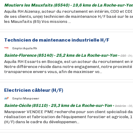
Moutiers les Mauxfaits (85540) - 19,6 kms de La Roche-sur-Yon
Aquila RH Aizenay, acteur du recrutement en intérim, CDD et CDI
de ses clients, un(e) technicien de maintenance H/F basé sur le 
les Mauxfaits (85) Vos missions ...
Technicien de maintenance industrielle H/F
Emploi Aquila Rh
Sainte-Florence (85140) - 25,2 kms de La Roche-sur-Yon -
CDI -
04
Aquila RH Essarts en Bocage, est un acteur du recrutement en in
Notre différence réside dans notre engagement, notre proximité 
transparence envers vous, afin de maximiser vo...
Electricien câbleur (H/F)
Emploi Manpower
Sainte-Cécile (85110) - 25,3 kms de La Roche-sur-Yon -
Intérim -
08
Manpower VENDEE PME recherche pour son client spécialisé dan
réalisation et fabrication de l'équipement forestier et agricole, 
(H/F) dans le cadre du développemen...