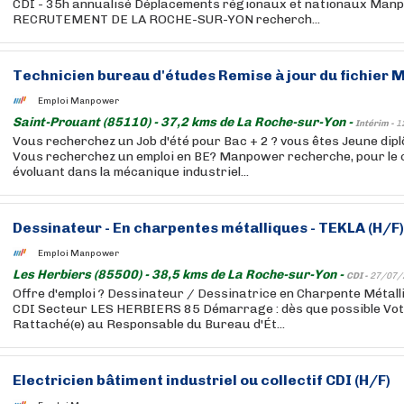
CDI - 35h annualisé Déplacements régionaux et nationaux Ma
RECRUTEMENT DE LA ROCHE-SUR-YON recherch...
Technicien bureau d'études Remise à jour du fichier 
Emploi Manpower
Saint-Prouant (85110) - 37,2 kms de La Roche-sur-Yon -
Intérim -
1
Vous recherchez un Job d'été pour Bac + 2 ? vous êtes Jeune dip
Vous recherchez un emploi en BE? Manpower recherche, pour le c
évoluant dans la mécanique industriel...
Dessinateur - En charpentes métalliques - TEKLA (H/F)
Emploi Manpower
Les Herbiers (85500) - 38,5 kms de La Roche-sur-Yon -
CDI -
27/07/
Offre d'emploi ? Dessinateur / Dessinatrice en Charpente Métalli
CDI Secteur LES HERBIERS 85 Démarrage : dès que possible Vot
Rattaché(e) au Responsable du Bureau d'Ét...
Electricien bâtiment industriel ou collectif CDI (H/F)