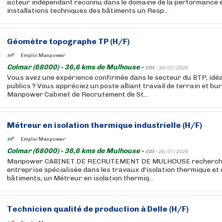
acteur indépendant reconnu dans le domaine de la performance 
installations techniques des bâtiments un Resp...
Géomètre topographe TP (H/F)
Emploi Manpower
Colmar (68000) - 36,6 kms de Mulhouse -
CDI -
30/07/2026
Vous avez une expérience confirmée dans le secteur du BTP, idé
publics ? Vous appréciez un poste alliant travail de terrain et bu
Manpower Cabinet de Recrutement de St...
Métreur en isolation thermique industrielle (H/F)
Emploi Manpower
Colmar (68000) - 36,6 kms de Mulhouse -
CDI -
26/07/2026
Manpower CABINET DE RECRUTEMENT DE MULHOUSE recherche p
entreprise spécialisée dans les travaux d'isolation thermique et
bâtiments, un Métreur en isolation thermiq...
Technicien qualité de production à Delle (H/F)