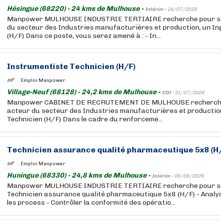
Hésingue (68220) - 24 kms de Mulhouse -
Intérim -
16/07/2026
Manpower MULHOUSE INDUSTRIE TERTIAIRE recherche pour son 
du secteur des Industries manufacturières et production, un In
(H/F) Dans ce poste, vous serez amené à : - In...
Instrumentiste Technicien (H/F)
Emploi Manpower
Village-Neuf (68128) - 24,2 kms de Mulhouse -
CDI -
31/07/2026
Manpower CABINET DE RECRUTEMENT DE MULHOUSE recherche p
acteur du secteur des Industries manufacturières et productio
Technicien (H/F) Dans le cadre du renforceme...
Technicien assurance qualité pharmaceutique 5x8 (H
Emploi Manpower
Huningue (68330) - 24,8 kms de Mulhouse -
Intérim -
06/08/2026
Manpower MULHOUSE INDUSTRIE TERTIAIRE recherche pour son
Technicien assurance qualité pharmaceutique 5x8 (H/F) - Analys
les process - Contrôler la conformité des opératio...