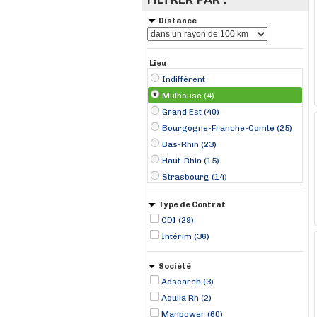
Distance
Lieu
Indifférent
Mulhouse (4)
Grand Est (40)
Bourgogne-Franche-Comté (25)
Bas-Rhin (23)
Haut-Rhin (15)
Strasbourg (14)
Belfort (9)
Type de Contrat
Molsheim (5)
CDI (29)
Colmar (2)
Intérim (36)
Héricourt (2)
Montbéliard (2)
Société
Plancher-Bas (2)
Adsearch (3)
Aspach (1)
Aquila Rh (2)
Autechaux (1)
Manpower (60)