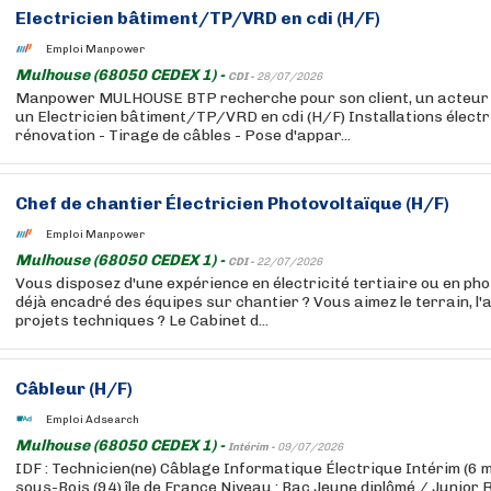
Electricien bâtiment/TP/VRD en cdi (H/F)
Emploi Manpower
Mulhouse (68050 CEDEX 1) -
CDI -
28/07/2026
Manpower MULHOUSE BTP recherche pour son client, un acteur 
un Electricien bâtiment/TP/VRD en cdi (H/F) Installations électr
rénovation - Tirage de câbles - Pose d'appar...
Chef de chantier Électricien Photovoltaïque (H/F)
Emploi Manpower
Mulhouse (68050 CEDEX 1) -
CDI -
22/07/2026
Vous disposez d'une expérience en électricité tertiaire ou en pho
déjà encadré des équipes sur chantier ? Vous aimez le terrain, l'
projets techniques ? Le Cabinet d...
Câbleur (H/F)
Emploi Adsearch
Mulhouse (68050 CEDEX 1) -
Intérim -
09/07/2026
IDF : Technicien(ne) Câblage Informatique Électrique Intérim (6 mo
sous-Bois (94) île de France Niveau : Bac Jeune diplômé / Junior