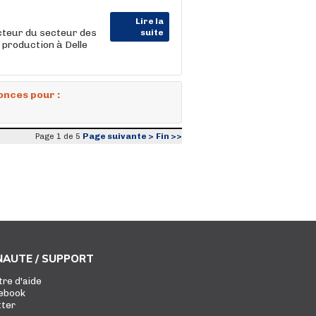
Lire la
teur du secteur des
suite
 production à Delle
onces pour :
Page suivante >
Fin >>
Page 1 de 5
AUTE / SUPPORT
tre d'aide
ebook
tter