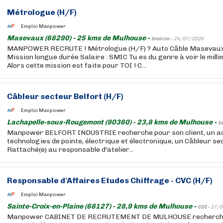
Métrologue (H/F)
Emploi Manpower
Masevaux (68290) - 25 kms de Mulhouse -
Intérim -
24/07/2026
MANPOWER RECRUTE ! Métrologue (H/F) ? Auto Câble Masevau
Mission longue durée Salaire : SMIC Tu es du genre à voir le mill
Alors cette mission est faite pour TOI ! C...
Câbleur secteur Belfort (H/F)
Emploi Manpower
Lachapelle-sous-Rougemont (90360) - 23,8 kms de Mulhouse -
In
Manpower BELFORT INDUSTRIE recherche pour son client, un ac
technologies de pointe, électrique et électronique, un Câbleur se
Rattaché(e) au responsable d'atelier...
Responsable d'Affaires Etudes Chiffrage - CVC (H/F)
Emploi Manpower
Sainte-Croix-en-Plaine (68127) - 28,9 kms de Mulhouse -
CDI -
17/0
Manpower CABINET DE RECRUTEMENT DE MULHOUSE recherche p