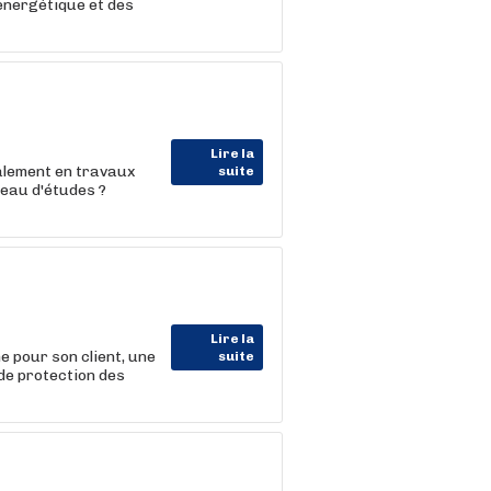
énergétique et des
Lire la
alement en travaux
suite
reau d'études ?
Lire la
our son client, une
suite
 de protection des