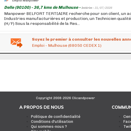
Emploi Manpower
Delle (90100) - 36,7 kms de Mulhouse -
Intérim -
31/07/2026
Manpower BELFORT TERTIAIRE recherche pour son client, un ac
Industries manufacturières et production, un Technicien qualité
(H/F) Sous la responsabilité de la Res...
Soyez le premier à consulter les nouvelles ann
Emploi - Mulhouse (68050 CEDEX 1)
Copyright 2008-2026 Clicandpower
A PROPOS DE NOUS
COMMUN
Politique de confidentialité
Cen
Conditions d'utilisation
Fac
Qui sommes-nous ?
Twi