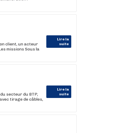
Lire la
client, un acteur
suite
Les missions Sous la
Lire la
du secteur du BTP,
suite
avec tirage de câbles,