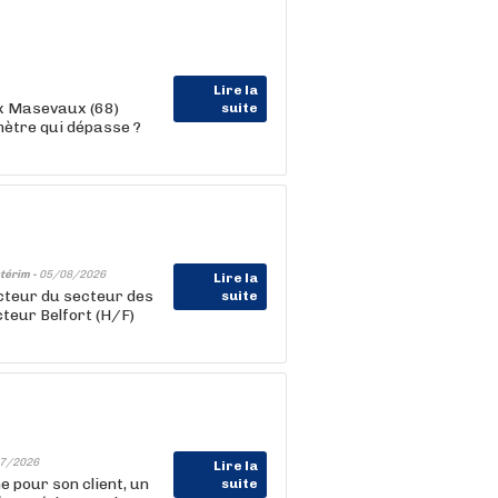
Lire la
x Masevaux (68)
suite
imètre qui dépasse ?
térim -
05/08/2026
Lire la
teur du secteur des
suite
cteur Belfort (H/F)
7/2026
Lire la
our son client, un
suite