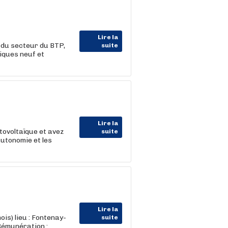
Lire la
du secteur du BTP,
suite
iques neuf et
Lire la
tovoltaïque et avez
suite
autonomie et les
Lire la
is) lieu : Fontenay-
suite
 Rémunération :