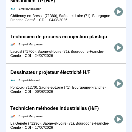
Mécanicien TP (H/F)
Emploi Adsearch
Châtenoy-en-Bresse (71380), Saône-et-Loire (71), Bourgogne-
Franche-Comté
-
CDI
-
04/08/2026
Technicien de process en injection plastique (H/F)
Emploi Manpower
Lacrost (71700), Saône-et-Loire (71), Bourgogne-Franche-
Comté
-
CDI
-
24/07/2026
Dessinateur projeteur électricité H/F
Emploi Adsearch
Pontoux (71270), Saône-et-Loire (71), Bourgogne-Franche-
Comté
-
CDI
-
06/08/2026
Technicien méthodes industrielles (H/F)
Emploi Manpower
La Genête (71290), Saône-et-Loire (71), Bourgogne-Franche-
Comté
-
CDI
-
17/07/2026