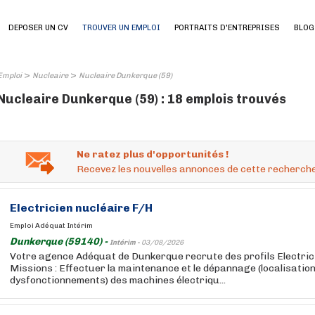
DEPOSER UN CV
TROUVER UN EMPLOI
PORTRAITS D'ENTREPRISES
BLOG
>
>
Emploi
Nucleaire
Nucleaire Dunkerque (59)
Nucleaire Dunkerque (59) : 18 emplois trouvés
Ne ratez plus d'opportunités !
Recevez les nouvelles annonces de cette recherche
Electricien
nucléaire
F/H
Emploi Adéquat Intérim
Dunkerque (59140) -
Intérim -
03/08/2026
Votre agence Adéquat de Dunkerque recrute des profils Electri
Missions : Effectuer la maintenance et le dépannage (localisatio
dysfonctionnements) des machines électriqu...