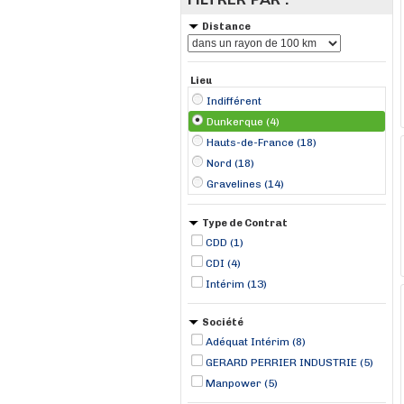
Distance
Lieu
Indifférent
Dunkerque (4)
Hauts-de-France (18)
Nord (18)
Gravelines (14)
Type de Contrat
CDD (1)
CDI (4)
Intérim (13)
Société
Adéquat Intérim (8)
GERARD PERRIER INDUSTRIE (5)
Manpower (5)