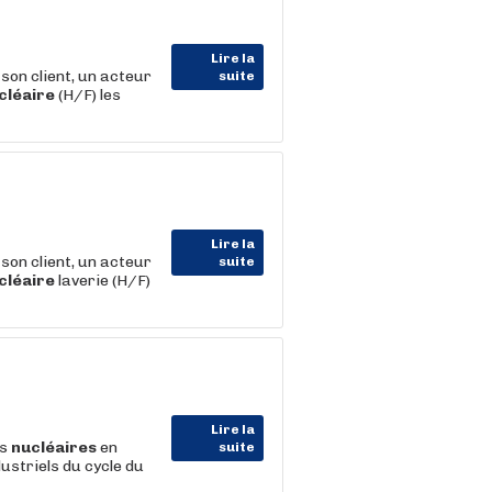
Lire la
on client, un acteur
suite
cléaire
(H/F) les
Lire la
on client, un acteur
suite
cléaire
laverie (H/F)
Lire la
es
nucléaires
en
suite
ustriels du cycle du