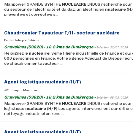
Manpower GRANDE SYNTHE
NUCLEAIRE
INDUS recherche pour s
du secteur de l'Electricité et du Gaz, un Electricien
nucléaire
(H/
préventive et corrective s...
Chaudronnier Tuyauteur F/H - secteur
nucléaire
Emploi Adéquat Intérim
Gravelines (59820) - 18,2 kms de Dunkerque -
Intérim -
22/07/2026
Rejoignez le
nucléaire
, 3ème filière industrielle de France et qui
000 personnes en France. Votre agence Adéquat de Dieppe recru
de chaudronnier tuyauteur ...
Agent logistique
nucléaire
(H/F)
Emploi Manpower
Gravelines (59820) - 18,2 kms de Dunkerque -
Intérim -
05/08/2026
Manpower GRANDE SYNTHE
NUCLEAIRE
INDUS recherche pour s
logistique
nucléaire
(H/F) Les agents interviendront sur différ
nettoyage industriel en zone ...
Agent logistique
nucléaire
(H/F)