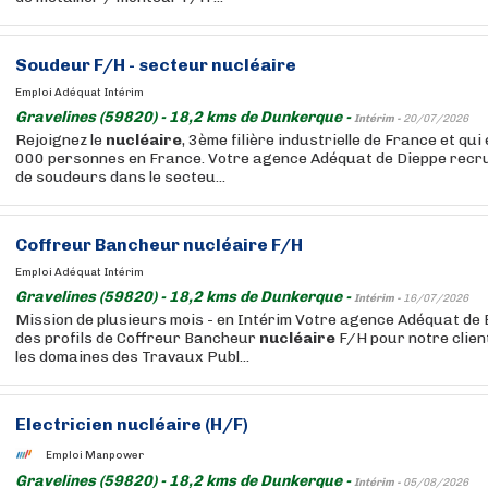
Soudeur F/H - secteur
nucléaire
Emploi Adéquat Intérim
Gravelines (59820) - 18,2 kms de Dunkerque -
Intérim -
20/07/2026
Rejoignez le
nucléaire
, 3ème filière industrielle de France et qui
000 personnes en France. Votre agence Adéquat de Dieppe recru
de soudeurs dans le secteu...
Coffreur Bancheur
nucléaire
F/H
Emploi Adéquat Intérim
Gravelines (59820) - 18,2 kms de Dunkerque -
Intérim -
16/07/2026
Mission de plusieurs mois - en Intérim Votre agence Adéquat de
des profils de Coffreur Bancheur
nucléaire
F/H pour notre clien
les domaines des Travaux Publ...
Electricien
nucléaire
(H/F)
Emploi Manpower
Gravelines (59820) - 18,2 kms de Dunkerque -
Intérim -
05/08/2026