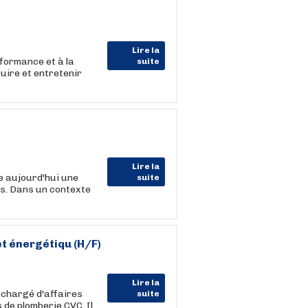
Lire la
rformance et à la
suite
uire et entretenir
Lire la
 aujourd'hui une
suite
s. Dans un contexte
t énergétiqu (H/F)
Lire la
e chargé d'affaires
suite
 de plomberie CVC. Il