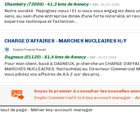
Chambéry (73000) - 41,3 kms de Annecy -
CDI -
26/07/2026
Notre société : Rejoignez-nous ! Et si vous vous engagiez dans u
sens, au sein d'une entreprise dotée d'une forte notoriété, et re
expertise technique et l'attention...
CHARGE D'AFFAIRES - MARCHES NUCLEAIRES H/F
Emploi France Travail
Dagneux (01120) - 81,4 kms de Annecy -
CDI -
15/07/2026
Pour mon client, basé à DAGNEUX, je cherche un CHARGE D'AFFAI
MARCHÉS NUCLÉAIRES. Rattaché(e) au Directeur Commercial M
vous pilotez vos affaires de A à Z sur des proj...
Soyez le premier à consulter les nouvelles ann
Emploi Commercial b to b key account manager - An
Haut de page - Métier key-account-manager