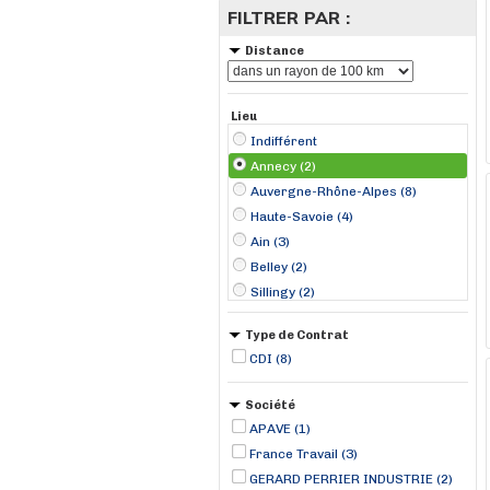
FILTRER PAR :
Distance
Lieu
Indifférent
Annecy (2)
Auvergne-Rhône-Alpes (8)
Haute-Savoie (4)
Ain (3)
Belley (2)
Sillingy (2)
Chambéry (1)
Type de Contrat
Dagneux (1)
CDI (8)
Société
APAVE (1)
France Travail (3)
GERARD PERRIER INDUSTRIE (2)