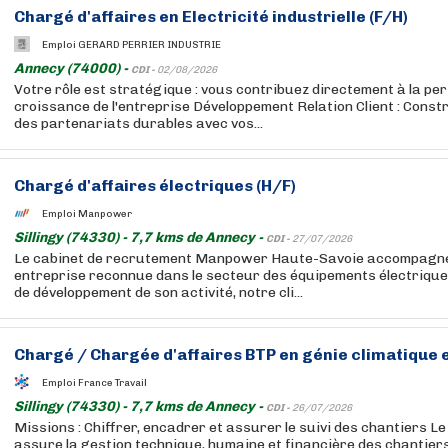
Chargé d'affaires en Electricité industrielle (F/H)
Emploi GERARD PERRIER INDUSTRIE
Annecy (74000) -
CDI -
02/08/2026
Votre rôle est stratégique : vous contribuez directement à la pe
croissance de l'entreprise Développement Relation Client : Constr
des partenariats durables avec vos...
Chargé d'affaires électriques (H/F)
Emploi Manpower
Sillingy (74330) - 7,7 kms de Annecy -
CDI -
27/07/2026
Le cabinet de recrutement Manpower Haute-Savoie accompagne
entreprise reconnue dans le secteur des équipements électrique
de développement de son activité, notre cli...
Chargé / Chargée d'affaires BTP en génie climatique e
Emploi France Travail
Sillingy (74330) - 7,7 kms de Annecy -
CDI -
26/07/2026
Missions : Chiffrer, encadrer et assurer le suivi des chantiers L
assure la gestion technique, humaine et financière des chantiers