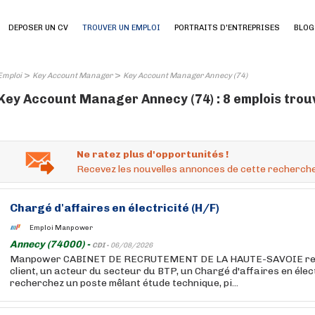
DEPOSER UN CV
TROUVER UN EMPLOI
PORTRAITS D'ENTREPRISES
BLOG
>
>
Emploi
Key Account Manager
Key Account Manager Annecy (74)
Key Account Manager Annecy (74) : 8 emplois trou
Ne ratez plus d'opportunités !
Recevez les nouvelles annonces de cette recherche
Chargé d'affaires en électricité (H/F)
Emploi Manpower
Annecy (74000) -
CDI -
06/08/2026
Manpower CABINET DE RECRUTEMENT DE LA HAUTE-SAVOIE rec
client, un acteur du secteur du BTP, un Chargé d'affaires en élec
recherchez un poste mêlant étude technique, pi...