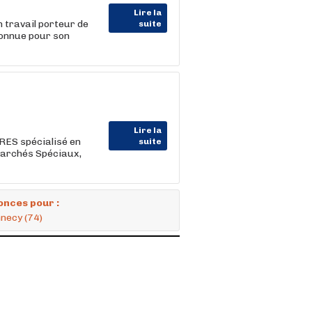
Lire la
n travail porteur de
suite
connue pour son
Lire la
RES spécialisé en
suite
archés Spéciaux,
onces pour :
necy (74)