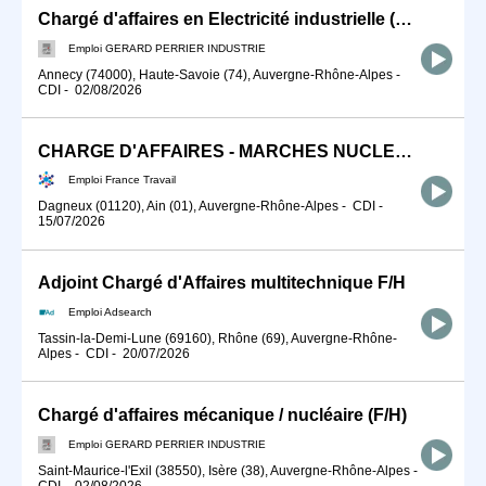
Chargé d'affaires en Electricité industrielle (F/H)
Emploi GERARD PERRIER INDUSTRIE
Annecy (74000), Haute-Savoie (74), Auvergne-Rhône-Alpes
-
CDI
-
02/08/2026
CHARGE D'AFFAIRES - MARCHES NUCLEAIRES H/F
Emploi France Travail
Dagneux (01120), Ain (01), Auvergne-Rhône-Alpes
-
CDI
-
15/07/2026
Adjoint Chargé d'Affaires multitechnique F/H
Emploi Adsearch
Tassin-la-Demi-Lune (69160), Rhône (69), Auvergne-Rhône-
Alpes
-
CDI
-
20/07/2026
Chargé d'affaires mécanique / nucléaire (F/H)
Emploi GERARD PERRIER INDUSTRIE
Saint-Maurice-l'Exil (38550), Isère (38), Auvergne-Rhône-Alpes
-
CDI
-
02/08/2026