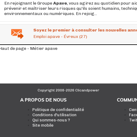
En rejoignant le Groupe
Apave
, vous agirez au quotidien pour ai
prévenir et maîtriser leurs risques qu'ils soient humains, techniq
environnementaux ou numériques. En rejoig...
Soyez le premier à consulter les nouvelles ann
Emploi apave - Évreux (27)
Haut de page - Métier apave
Copyright 2008-2026 Clicandpower
A PROPOS DE NOUS
COMMUN
Politique de confidentialité
Cen
Conditions d'utilisation
Fac
Qui sommes-nous ?
Twi
Site mobile