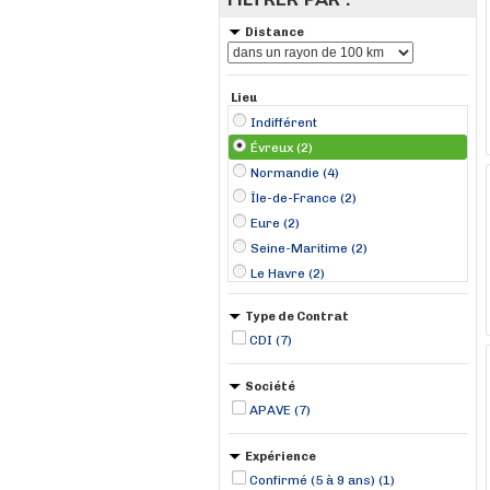
Distance
Lieu
Indifférent
Évreux (2)
Normandie (4)
Île-de-France (2)
Eure (2)
Seine-Maritime (2)
Le Havre (2)
Cergy (1)
Type de Contrat
Chartres (1)
CDI (7)
Nanterre (1)
Société
APAVE (7)
Expérience
Confirmé (5 à 9 ans) (1)