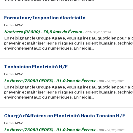
Formateur/Inspection électricité
Emploi APAVE
Nanterre (92000) - 78,5 kms de Évreux -
CDI -
31/07/2026
En rejoignant le Groupe
Apave
, vous agirez au quotidien pour ai
prévenir et maîtriser leurs risques qu'ils soient humains, techniq
environnementaux ou numériques. En rejoig...
Technicien Electricité H/F
Emploi APAVE
Le Havre (76050 CEDEX) - 91,9 kms de Évreux -
CDI -
06/08/2026
En rejoignant le Groupe
Apave
, vous agirez au quotidien pour ai
prévenir et maîtriser leurs risques qu'ils soient humains, techniq
environnementaux ou numériques. En rejoig...
Chargé d'Affaires en Electricité Haute Tension H/F
Emploi APAVE
Le Havre (76050 CEDEX) - 91,9 kms de Évreux -
CDI -
06/08/2026