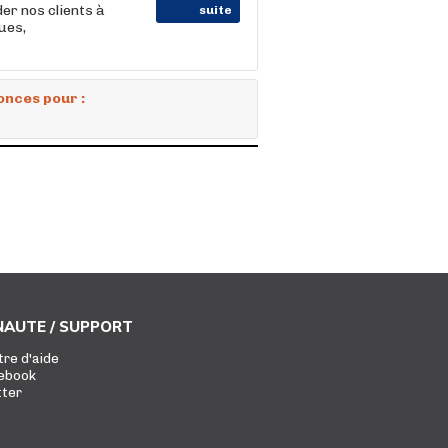
der nos clients à
suite
ues,
onces pour :
AUTE / SUPPORT
tre d'aide
ebook
tter