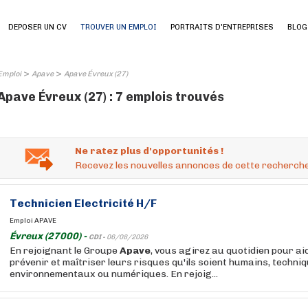
DEPOSER UN CV
TROUVER UN EMPLOI
PORTRAITS D'ENTREPRISES
BLOG
>
>
Emploi
Apave
Apave Évreux (27)
Apave Évreux (27) : 7 emplois trouvés
Ne ratez plus d'opportunités !
Recevez les nouvelles annonces de cette recherche
Technicien Electricité H/F
Emploi APAVE
Évreux (27000) -
CDI -
06/08/2026
En rejoignant le Groupe
Apave
, vous agirez au quotidien pour ai
prévenir et maîtriser leurs risques qu'ils soient humains, techniq
environnementaux ou numériques. En rejoig...