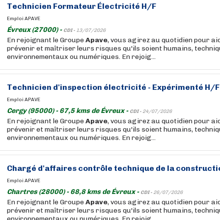
Technicien Formateur Électricité H/F
Emploi APAVE
Évreux (27000) -
CDI -
13/07/2026
En rejoignant le Groupe
Apave
, vous agirez au quotidien pour ai
prévenir et maîtriser leurs risques qu'ils soient humains, techniq
environnementaux ou numériques. En rejoig...
Technicien d'inspection électricité - Expérimenté H/F
Emploi APAVE
Cergy (95000) - 67,5 kms de Évreux -
CDI -
24/07/2026
En rejoignant le Groupe
Apave
, vous agirez au quotidien pour ai
prévenir et maîtriser leurs risques qu'ils soient humains, techniq
environnementaux ou numériques. En rejoig...
Chargé d'affaires contrôle technique de la construct
Emploi APAVE
Chartres (28000) - 68,8 kms de Évreux -
CDI -
26/07/2026
En rejoignant le Groupe
Apave
, vous agirez au quotidien pour ai
prévenir et maîtriser leurs risques qu'ils soient humains, techniq
environnementaux ou numériques. En rejoig...