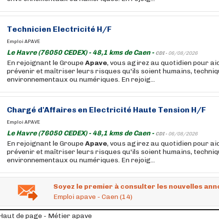
Technicien Electricité H/F
Emploi APAVE
Le Havre (76050 CEDEX) - 48,1 kms de Caen -
CDI -
06/08/2026
En rejoignant le Groupe
Apave
, vous agirez au quotidien pour ai
prévenir et maîtriser leurs risques qu'ils soient humains, techniq
environnementaux ou numériques. En rejoig...
Chargé d'Affaires en Electricité Haute Tension H/F
Emploi APAVE
Le Havre (76050 CEDEX) - 48,1 kms de Caen -
CDI -
06/08/2026
En rejoignant le Groupe
Apave
, vous agirez au quotidien pour ai
prévenir et maîtriser leurs risques qu'ils soient humains, techniq
environnementaux ou numériques. En rejoig...
Soyez le premier à consulter les nouvelles ann
Emploi apave - Caen (14)
Haut de page - Métier apave