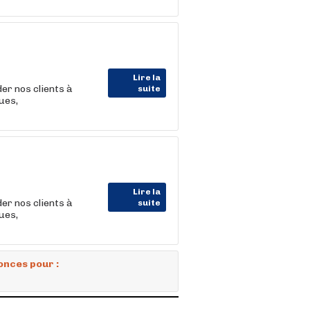
Lire la
der nos clients à
suite
ues,
Lire la
der nos clients à
suite
ues,
onces pour :