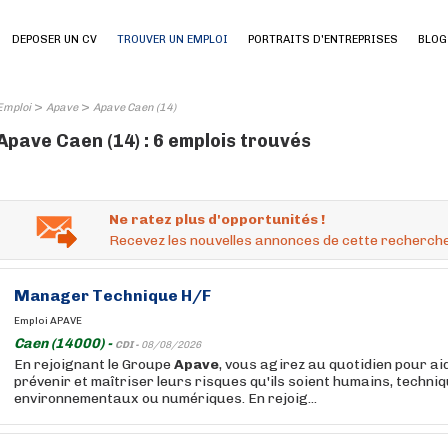
DEPOSER UN CV
TROUVER UN EMPLOI
PORTRAITS D'ENTREPRISES
BLOG
>
>
Emploi
Apave
Apave Caen (14)
Apave Caen (14) : 6 emplois trouvés
Ne ratez plus d'opportunités !
Recevez les nouvelles annonces de cette recherche
Manager Technique H/F
Emploi APAVE
Caen (14000) -
CDI -
08/08/2026
En rejoignant le Groupe
Apave
, vous agirez au quotidien pour ai
prévenir et maîtriser leurs risques qu'ils soient humains, techniq
environnementaux ou numériques. En rejoig...