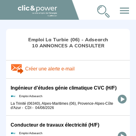
menu
Emploi La Turbie (06) - Adsearch
10 ANNONCES A CONSULTER
Créer une alerte e-mail
Ingénieur d'études génie climatique CVC (H/F)
Emploi Adsearch
La Trinité (06340), Alpes-Maritimes (06), Provence-Alpes-Côte
d'Azur
-
CDI
-
04/08/2026
Conducteur de travaux électricité (H/F)
Emploi Adsearch