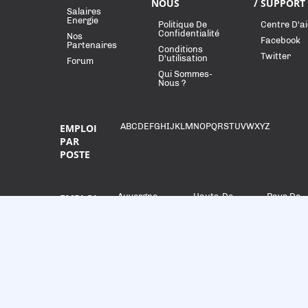
NOUS
/ SUPPORT
Salaires
Energie
Politique De
Centre D'a
Confidentialité
Nos
Facebook
Partenaires
Conditions
Twitter
D'utilisation
Forum
Qui Sommes-
Nous ?
A
B
C
D
E
F
G
H
I
J
K
L
M
N
O
P
Q
R
S
T
U
V
W
X
Y
Z
EMPLOI
PAR
POSTE
Auvergne-
Hauts-De-
Pays De
EMPLOI
Rhône-
France
La Loire
PAR
Alpes
Île-De-
RÉGION
Bourgogne-
France
Provence
Franche-
Alpes-
Normandie
Comté
Côte
D'Azur
Bretagne
Nouvelle-
Centre-Val
Aquitaine
De Loire
Occitanie
Grand Est