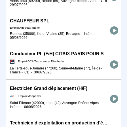
Vénissieux (69200), Rhône (69), Auvergne-Rhône-Alpes
-
CDI
-
29/07/2026
CHAUFFEUR SPL
Emploi Adéquat Intérim
Rennes (35000), Ille-et-Vilaine (35), Bretagne
-
Intérim
-
05/08/2026
Conducteur PL (F/H) CITAIX PARIS POUR SEPTEMBRE 2026
Emploi GCA Transport et Distribution
La Ferté-sous-Jouarre (77260), Seine-et-Marne (77), Île-de-
France
-
CDI
-
30/07/2026
Electricien Grand déplacement (H/F)
Emploi Manpower
Saint-Étienne (42000), Loire (42), Auvergne-Rhône-Alpes
-
Intérim
-
06/08/2026
Technicien d'exploitation en production d'énergie mécanique (H/F)