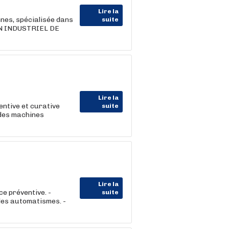
Lire la
nes, spécialisée dans
suite
IEN INDUSTRIEL DE
Lire la
entive et curative
suite
 des machines
Lire la
e préventive. -
suite
 les automatismes. -