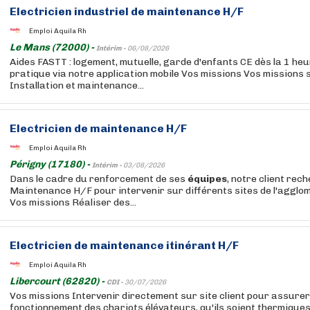
Electricien industriel de maintenance H/F
Emploi Aquila Rh
Le Mans (72000) -
Intérim -
06/08/2026
Aides FASTT : logement, mutuelle, garde d'enfants CE dès la 1 heur
pratique via notre application mobile Vos missions Vos missions s
Installation et maintenance...
Electricien de maintenance H/F
Emploi Aquila Rh
Périgny (17180) -
Intérim -
03/08/2026
Dans le cadre du renforcement de ses
équipes
, notre client rec
Maintenance H/F pour intervenir sur différents sites de l'agglo
Vos missions Réaliser des...
Electricien de maintenance itinérant H/F
Emploi Aquila Rh
Libercourt (62820) -
CDI -
30/07/2026
Vos missions Intervenir directement sur site client pour assurer
fonctionnement des chariots élévateurs, qu'ils soient thermique