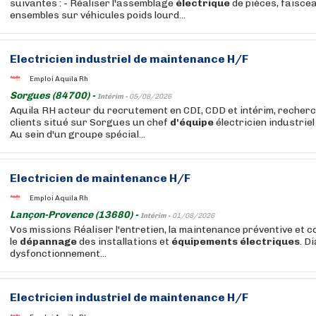
suivantes : - Réaliser l'assemblage
électrique
de pièces, faisce
ensembles sur véhicules poids lourd...
Electricien industriel de maintenance H/F
Emploi Aquila Rh
Sorgues (84700) -
Intérim -
05/08/2026
Aquila RH acteur du recrutement en CDI, CDD et intérim, recherc
clients situé sur Sorgues un chef
d'équipe
électricien industrie
Au sein d'un groupe spécial...
Electricien de maintenance H/F
Emploi Aquila Rh
Lançon-Provence (13680) -
Intérim -
01/08/2026
Vos missions Réaliser l'entretien, la maintenance préventive et c
le
dépannage
des installations et
équipements
électriques
. D
dysfonctionnement...
Electricien industriel de maintenance H/F