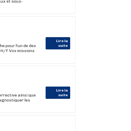
aux et sous-
Lire la
he pour l'un de des
suite
l H/F Vos missions
Lire la
orrective ainsi que
suite
iagnostiquer les