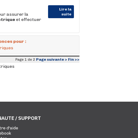
Lire la
our assurer la
suite
ctrique
et effectuer
onces pour :
triques
Page suivante >
Fin >>
Page 1 de 2
triques
AUTE / SUPPORT
tre d'aide
ebook