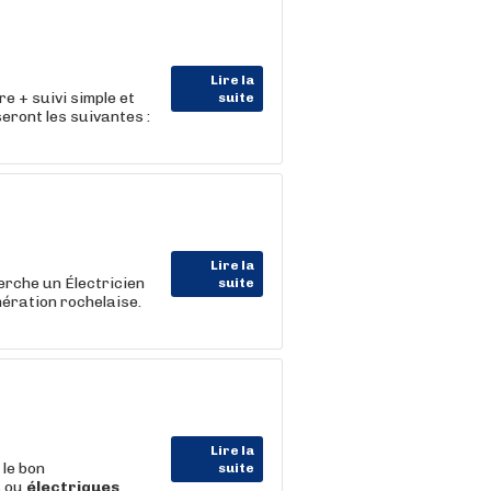
Lire la
e + suivi simple et
suite
eront les suivantes :
Lire la
herche un Électricien
suite
mération rochelaise.
Lire la
 le bon
suite
s ou
électriques