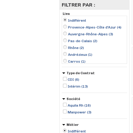
FILTRER PAR :
Lieu
Indifférent
Provence-Alpes-Côte d'Azur (4)
Auvergne-Rhône-Alpes (3)
Pas-de-Calais (2)
Rhône (2)
Andrézieux (1)
Carros (1)
Chalon-sur-Saône (1)
Type de Contrat
Lançon-Provence (1)
CDI (6)
Le Lavandou (1)
Intérim (13)
Le Mans (1)
Lens (1)
Société
Libercourt (1)
Aquila Rh (16)
Périgny (1)
Manpower (3)
Quessoy (1)
Métier
Indifférent