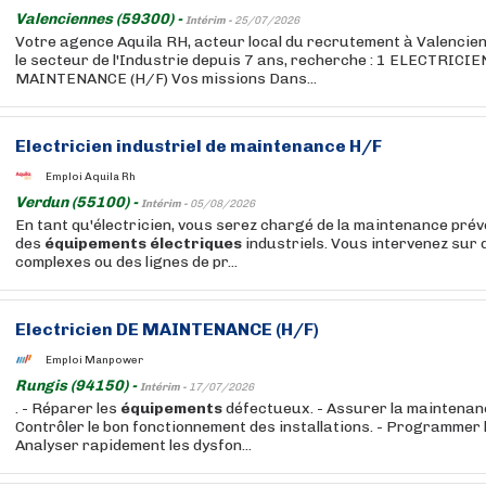
Valenciennes (59300) -
Intérim -
25/07/2026
Votre agence Aquila RH, acteur local du recrutement à Valencien
le secteur de l'Industrie depuis 7 ans, recherche : 1 ELECTRIC
MAINTENANCE (H/F) Vos missions Dans...
Electricien industriel de maintenance H/F
Emploi Aquila Rh
Verdun (55100) -
Intérim -
05/08/2026
En tant qu'électricien, vous serez chargé de la maintenance prév
des
équipements
électriques
industriels. Vous intervenez sur
complexes ou des lignes de pr...
Electricien DE MAINTENANCE (H/F)
Emploi Manpower
Rungis (94150) -
Intérim -
17/07/2026
. - Réparer les
équipements
défectueux. - Assurer la maintenanc
Contrôler le bon fonctionnement des installations. - Programmer
Analyser rapidement les dysfon...