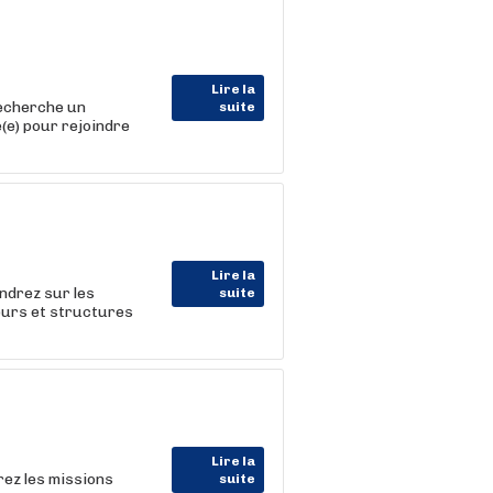
Lire la
recherche un
suite
(e) pour rejoindre
Lire la
endrez sur les
suite
yeurs et structures
Lire la
rez les missions
suite