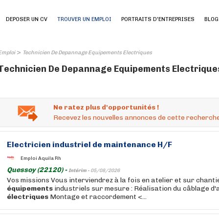
DEPOSER UN CV
TROUVER UN EMPLOI
PORTRAITS D'ENTREPRISES
BLOG
>
Emploi
Technicien De Depannage Equipements Electriques
Technicien De Depannage Equipements Electriques
Ne ratez plus d'opportunités !
Recevez les nouvelles annonces de cette recherche
Electricien industriel de maintenance H/F
Emploi Aquila Rh
Quessoy (22120) -
Intérim -
05/08/2026
Vos missions Vous interviendrez à la fois en atelier et sur chanti
équipements
industriels sur mesure : Réalisation du câblage d
électriques
Montage et raccordement <...