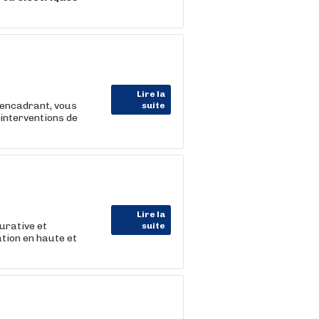
Lire la
 encadrant, vous
suite
 interventions de
Lire la
curative et
suite
ation en haute et