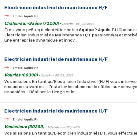
Electricien industriel de maintenance H/F
Emploi Aquila Rh
Chalon-sur-Saône (71100) -
Intérim -
05/08/2026
Êtes-vous prêt(e) à électrifier notre
équipe
? Aquila RH Chalon 
Électricien Industriel de Maintenance H/F passionné(e) et motivé
une entreprise dynamique et innov...
Electricien industriel de maintenance H/F
Emploi Aquila Rh
Vourles (69390) -
Intérim -
05/08/2026
Vos missions En tant qu'Electricien Industriel (H/F) vous intervi
missions suivantes : - Installer les chemins de câbles sur convo
associées - Réaliser le tirage et le...
Electricien industriel de maintenance H/F
Emploi Aquila Rh
Vénissieux (69200) -
Intérim -
05/08/2026
Vos missions En tant qu'Electricien industriel H/F, vous effectue