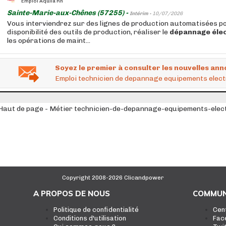
Emploi Aquila Rh
Sainte-Marie-aux-Chênes (57255) -
Intérim -
10/07/2026
Vous interviendrez sur des lignes de production automatisées p
disponibilité des outils de production, réaliser le
dépannage
éle
les opérations de maint...
Soyez le premier à consulter les nouvelles ann
Emploi technicien de depannage equipements elec
Haut de page - Métier technicien-de-depannage-equipements-elec
Copyright 2008-2026 Clicandpower
A PROPOS DE NOUS
COMMUN
Politique de confidentialité
Cen
Conditions d'utilisation
Fac