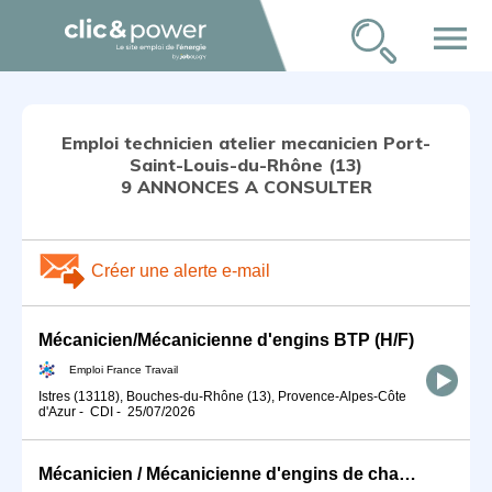
menu
Emploi technicien atelier mecanicien Port-
Saint-Louis-du-Rhône (13)
9 ANNONCES A CONSULTER
Créer une alerte e-mail
Mécanicien/Mécanicienne d'engins BTP (H/F)
Emploi France Travail
Istres (13118), Bouches-du-Rhône (13), Provence-Alpes-Côte
d'Azur
-
CDI
-
25/07/2026
Mécanicien / Mécanicienne d'engins de chantier et de travaux publ (H/F)