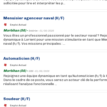
sollicitée pour lire et interpréter les p...
Menuisier agenceur naval (H/F)
Emploi Actual
Morbihan (56) -
Intérim -
01/08/2026
Vous êtes un professionnel passionné par le secteur naval ? Rej
dynamique à Lorient pour une mission stimulante en tant que M
naval (h/f). Vos missions principales : ...
Automaticien (H/F)
Emploi Actual
Morbihan (56) -
CDI -
01/08/2026
Rejoignez une équipe dynamique en tant qu'Automaticien (h/f) à 
Dans le cadre de ce poste, vous serez un acteur clé de la perfor
réalisant l'analyse fonctionnelle ...
Soudeur (H/F)
Emploi Actual