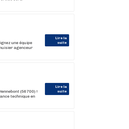
Lire la
oignez une équipe
suite
enuisier agenceur
Lire la
Hennebont (56700) !
suite
mance technique en