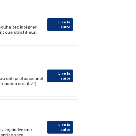
Lire la
souhaitez intégrer
suite
nt que stratifieur,
Lire la
au défi professionnel
suite
tenance nuit (h/f)
Lire la
ez rejoindre une
suite
pertise sera