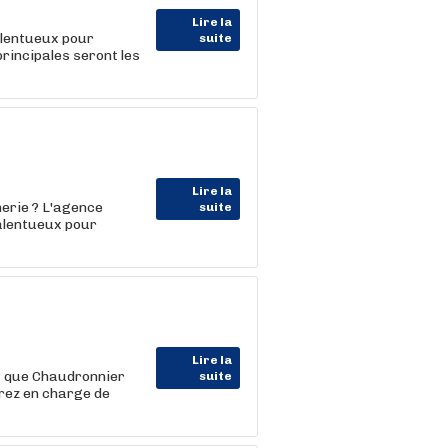
Lire la
alentueux pour
suite
rincipales seront les
Lire la
erie ? L'agence
suite
alentueux pour
Lire la
nt que Chaudronnier
suite
erez en charge de