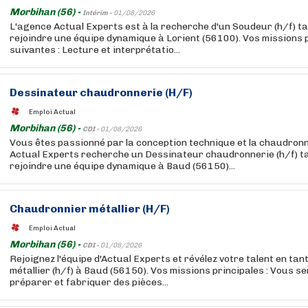
Morbihan (56) -
Intérim -
01/08/2026
L'agence Actual Experts est à la recherche d'un Soudeur (h/f) t
rejoindre une équipe dynamique à Lorient (56100). Vos missions p
suivantes : Lecture et interprétatio...
Dessinateur chaudronnerie (H/F)
Emploi Actual
Morbihan (56) -
CDI -
01/08/2026
Vous êtes passionné par la conception technique et la chaudronn
Actual Experts recherche un Dessinateur chaudronnerie (h/f) t
rejoindre une équipe dynamique à Baud (56150)...
Chaudronnier métallier (H/F)
Emploi Actual
Morbihan (56) -
CDI -
01/08/2026
Rejoignez l'équipe d'Actual Experts et révélez votre talent en ta
métallier (h/f) à Baud (56150). Vos missions principales : Vous s
préparer et fabriquer des pièces...