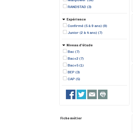
Manpower (59)
RANDSTAD (3)
Expérience
Confirmé (5 à 9 ans) (9)
Junior (2 à 4 ans) (7)
Niveau d'étude
Bac (7)
Bac+2 (7)
Bac+5 (1)
BEP (3)
CAP (5)
Fiche métier