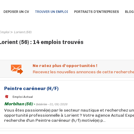
DEPOSER UN CV
TROUVER UN EMPLOI
PORTRAITS D'ENTREPRISES
BLOG
>
Emploi
Lorient (56)
Lorient (56) : 14 emplois trouvés
Ne ratez plus d'opportunités !
Recevez les nouvelles annonces de cette recherche
Peintre caréneur (H/F)
Emploi Actual
Morbihan (56) -
Intérim -
01/08/2026
Vous êtes passionné(e) par le secteur nautique et recherchez un
opportunité professionnelle à Lorient ? Votre agence Actual Expe
recherche d'un Peintre caréneur (h/f) motivé(e) p...