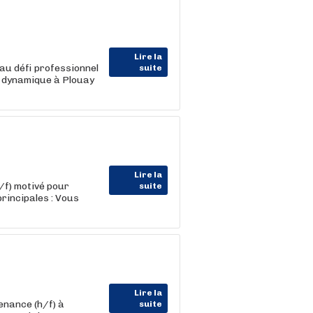
Lire la
au défi professionnel
suite
 dynamique à Plouay
Lire la
/f) motivé pour
suite
rincipales : Vous
Lire la
enance (h/f) à
suite