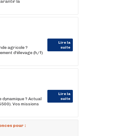
arantir la
Lire la
de agricole ?
suite
ement d'élevage (h/f)
Lire la
e dynamique ? Actual
suite
5500). Vos missions
onces pour :