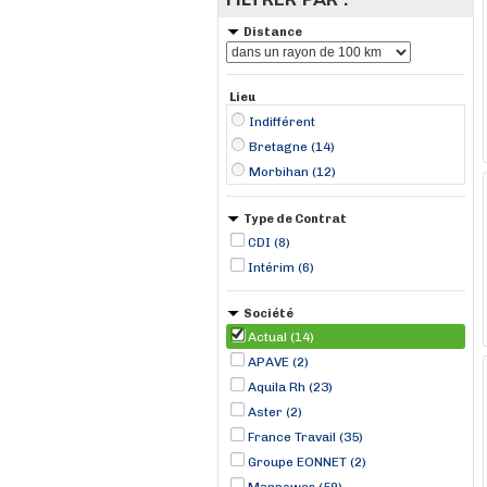
Distance
Lieu
Indifférent
Bretagne (14)
Morbihan (12)
Type de Contrat
CDI (8)
Intérim (6)
Société
Actual (14)
APAVE (2)
Aquila Rh (23)
Aster (2)
France Travail (35)
Groupe EONNET (2)