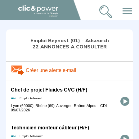
menu
Emploi Beynost (01) - Adsearch
22 ANNONCES A CONSULTER
Créer une alerte e-mail
Chef de projet Fluides CVC (H/F)
Emploi Adsearch
Lyon (69000), Rhône (69), Auvergne-Rhône-Alpes
-
CDI
-
09/07/2026
Technicien monteur câbleur (H/F)
Emploi Adsearch