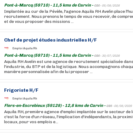
Pont-à-Marcq (59710) - 11,5 kms de Carvin -
CDI -
05/08/2026
Implantée au cur de la Pévèle, l'agence Aquila RH Avelin place l'
recrutement. Nous prenons le temps de vous recevoir, de compr
et de vous proposer des missions ...
Chef de projet études industrielles H/F
Emploi Aquila Rh
Pont-à-Marcq (59710) - 11,5 kms de Carvin -
CDI -
30/07/2026
Aquila RH Avelin est une agence de recrutement spécialisée dans
l'industrie, du BTP et de la logistique. Nous accompagnons chaq
manière personnalisée afin de lui proposer ...
Frigoriste H/F
Emploi Aquila Rh
Flers-en-Escrebieux (59128) - 12,8 kms de Carvin -
CDI -
08/08/2026
Aquila RH, première agence d'emploi implantée sur le secteur de l
c'est la force d'un réseau, l'implication d'indépendants, la proxim
locaux, pour vos emplois e...