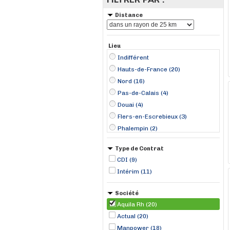
Distance
Lieu
Indifférent
Hauts-de-France (20)
Nord (16)
Pas-de-Calais (4)
Douai (4)
Flers-en-Escrebieux (3)
Phalempin (2)
Pont-à-Marcq (2)
Type de Contrat
Attiches (1)
CDI (9)
Estaires (1)
Intérim (11)
Gouy-sous-Bellonne (1)
Hénin-Beaumont (1)
Société
La Gorgue (1)
Aquila Rh (20)
Libercourt (1)
Actual (20)
Manpower (18)