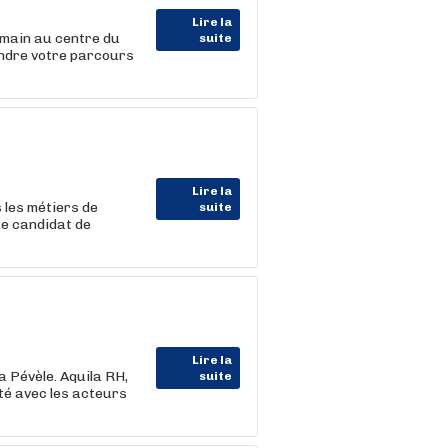
Lire la
humain au centre du
suite
endre votre parcours
Lire la
 les métiers de
suite
ue candidat de
Lire la
a Pévèle. Aquila RH,
suite
ité avec les acteurs