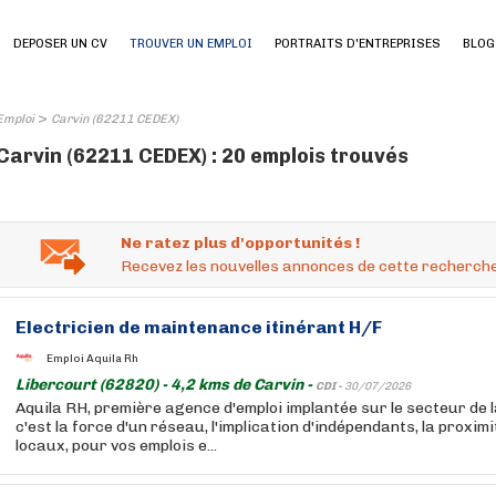
DEPOSER UN CV
TROUVER UN EMPLOI
PORTRAITS D'ENTREPRISES
BLOG
>
Emploi
Carvin (62211 CEDEX)
Carvin (62211 CEDEX) : 20 emplois trouvés
Ne ratez plus d'opportunités !
Recevez les nouvelles annonces de cette recherche
Electricien de maintenance itinérant H/F
Emploi Aquila Rh
Libercourt (62820) - 4,2 kms de Carvin -
CDI -
30/07/2026
Aquila RH, première agence d'emploi implantée sur le secteur de l
c'est la force d'un réseau, l'implication d'indépendants, la proxim
locaux, pour vos emplois e...