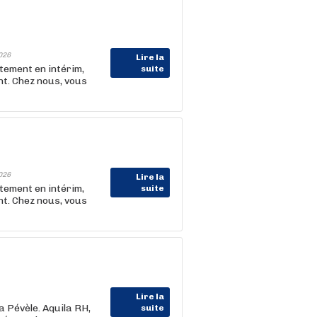
026
Lire la
tement en intérim,
suite
t. Chez nous, vous
026
Lire la
tement en intérim,
suite
t. Chez nous, vous
Lire la
a Pévèle. Aquila RH,
suite