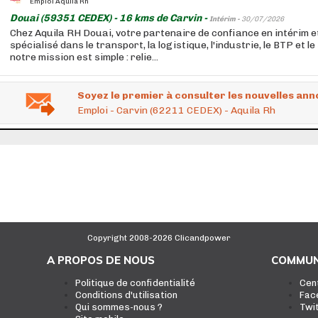
Emploi Aquila Rh
Douai (59351 CEDEX) - 16 kms de Carvin -
Intérim -
30/07/2026
Chez Aquila RH Douai, votre partenaire de confiance en intérim 
spécialisé dans le transport, la logistique, l'industrie, le BTP et l
notre mission est simple : relie...
Soyez le premier à consulter les nouvelles ann
Emploi - Carvin (62211 CEDEX) - Aquila Rh
Copyright 2008-2026 Clicandpower
A PROPOS DE NOUS
COMMUN
Politique de confidentialité
Cen
Conditions d'utilisation
Fac
Qui sommes-nous ?
Twi