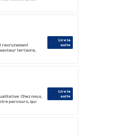
Lire la
et recrutement
suite
e secteur tertiaire,
Lire la
alitative. Chez nous,
suite
otre parcours, qui