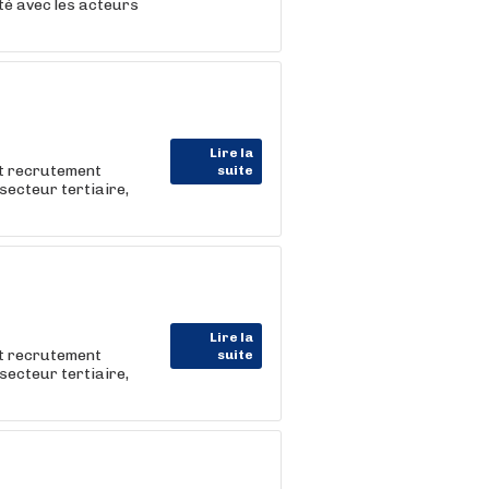
ité avec les acteurs
Lire la
et recrutement
suite
e secteur tertiaire,
Lire la
et recrutement
suite
e secteur tertiaire,