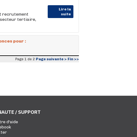
Lire la
et recrutement
suite
e secteur tertiaire,
onces pour :
Page suivante >
Fin >>
Page 1 de 2
AUTE / SUPPORT
tre d'aide
ebook
tter