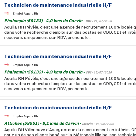
Technicien de maintenance industrielle H/F
Emploi Aquila Rh
Phalempin (59133) - 4,9 kms de Carvin -
CDI -
21/07/2026
Aquila RH Pévèle, c'est une agence de recrutement 100% locale
dans votre recherche d'emploi sur des postes en CDD, CDI et int
recevons uniquement sur RDV, prenons le...
Technicien de maintenance industrielle H/F
Emploi Aquila Rh
Phalempin (59133) - 4,9 kms de Carvin -
CDI -
15/07/2026
Aquila RH Pévèle, c'est une agence de recrutement 100% locale
dans votre recherche d'emploi sur des postes en CDD, CDI et int
recevons uniquement sur RDV, prenons le...
Technicien de maintenance industrielle H/F
Emploi Aquila Rh
Attiches (59551) - 8,1 kms de Carvin -
Intérim -
04/08/2026
Aquila RH Villeneuve d'Ascq, acteur du recrutement en intérim, 
pour un de ses clients basé sur la Métropole lilloise, son technic