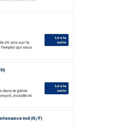
Lire la
de 20 ans sur le
suite
 l'emploi qui vous
/H)
Lire la
e dans le génie
suite
nçoit, installe et
intenance ind (H/F)