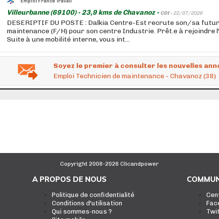
Emploi France Travail
Villeurbanne (69100) - 23,9 kms de Chavanoz -
CDI -
22/07/2026
DESERIPTIF DU POSTE : Dalkia Centre-Est recrute son/sa futur.
maintenance (F/H) pour son centre Industrie. Prêt.e à rejoindre 
Suite à une mobilité interne, vous int...
Soyez le premier à consulter les nouvelles ann
Emploi Technicien de maintenance - Chavanoz (38)
Copyright 2008-2026 Clicandpower
A PROPOS DE NOUS
COMMUN
Politique de confidentialité
Cen
Conditions d'utilisation
Fac
Qui sommes-nous ?
Twi