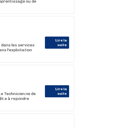
apprentissage ou de
Lire la
 dans les services
suite
ns l'exploitation
Lire la
e Technicien.ne de
suite
t.e à rejoindre