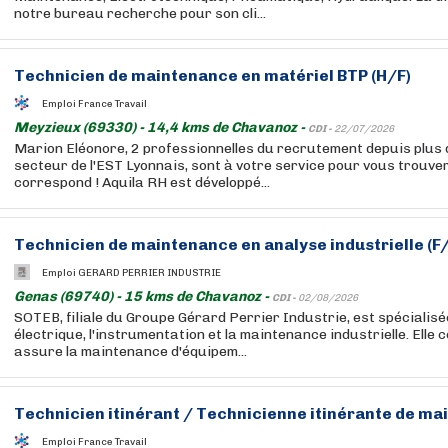
notre bureau recherche pour son cli...
Technicien de maintenance en matériel BTP (H/F)
Emploi France Travail
Meyzieux (69330) - 14,4 kms de Chavanoz -
CDI -
22/07/2026
Marion Eléonore, 2 professionnelles du recrutement depuis plus 
secteur de l'EST Lyonnais, sont à votre service pour vous trouver
correspond ! Aquila RH est développé...
Technicien de maintenance en analyse industrielle (F
Emploi GERARD PERRIER INDUSTRIE
Genas (69740) - 15 kms de Chavanoz -
CDI -
02/08/2026
SOTEB, filiale du Groupe Gérard Perrier Industrie, est spécialisé
électrique, l'instrumentation et la maintenance industrielle. Elle co
assure la maintenance d'équipem...
Technicien itinérant / Technicienne itinérante de ma
Emploi France Travail