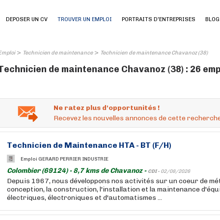
DEPOSER UN CV
TROUVER UN EMPLOI
PORTRAITS D'ENTREPRISES
BLOG
>
>
Emploi
Technicien de maintenance
Technicien de maintenance Chavanoz (38)
Technicien de maintenance Chavanoz (38) : 26 emp
Ne ratez plus d'opportunités !
Recevez les nouvelles annonces de cette recherche
Technicien de Maintenance HTA - BT (F/H)
Emploi GERARD PERRIER INDUSTRIE
Colombier (69124) - 8,7 kms de Chavanoz -
CDI -
02/08/2026
Depuis 1967, nous développons nos activités sur un coeur de méti
conception, la construction, l'installation et la maintenance d'éq
électriques, électroniques et d'automatismes ...