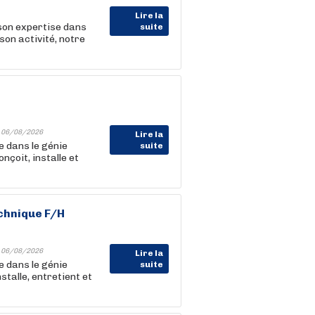
Lire la
son expertise dans
suite
son activité, notre
-
06/08/2026
Lire la
e dans le génie
suite
nçoit, installe et
chnique F/H
-
06/08/2026
Lire la
e dans le génie
suite
stalle, entretient et