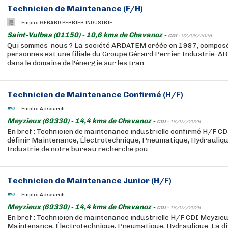
Technicien de Maintenance (F/H)
Emploi GERARD PERRIER INDUSTRIE
Saint-Vulbas (01150) - 10,6 kms de Chavanoz -
CDI -
02/08/2026
Qui sommes-nous ? La société ARDATEM créée en 1987, composé
personnes est une filiale du Groupe Gérard Perrier Industrie. A
dans le domaine de l'énergie sur les tran...
Technicien de Maintenance Confirmé (H/F)
Emploi Adsearch
Meyzieux (69330) - 14,4 kms de Chavanoz -
CDI -
18/07/2026
En bref : Technicien de maintenance industrielle confirmé H/F CD
définir Maintenance, Électrotechnique, Pneumatique, Hydraulique
Industrie de notre bureau recherche pou...
Technicien de Maintenance Junior (H/F)
Emploi Adsearch
Meyzieux (69330) - 14,4 kms de Chavanoz -
CDI -
18/07/2026
En bref : Technicien de maintenance industrielle H/F CDI Meyzieu 
Maintenance, Électrotechnique, Pneumatique, Hydraulique. La div