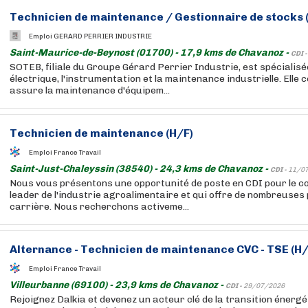
Technicien de maintenance / Gestionnaire de stocks 
Emploi GERARD PERRIER INDUSTRIE
Saint-Maurice-de-Beynost (01700) - 17,9 kms de Chavanoz -
CDI 
SOTEB, filiale du Groupe Gérard Perrier Industrie, est spécialisé
électrique, l'instrumentation et la maintenance industrielle. Elle co
assure la maintenance d'équipem...
Technicien de maintenance (H/F)
Emploi France Travail
Saint-Just-Chaleyssin (38540) - 24,3 kms de Chavanoz -
CDI -
11/0
Nous vous présentons une opportunité de poste en CDI pour le co
leader de l'industrie agroalimentaire et qui offre de nombreuses
carrière. Nous recherchons activeme...
Alternance - Technicien de maintenance CVC - TSE (H/
Emploi France Travail
Villeurbanne (69100) - 23,9 kms de Chavanoz -
CDI -
29/07/2026
Rejoignez Dalkia et devenez un acteur clé de la transition énergé