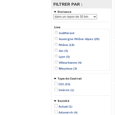
FILTRER PAR :
Distance
Lieu
Indifférent
Auvergne-Rhône-Alpes (26)
Rhône (18)
Ain (5)
Lyon (5)
Villeurbanne (4)
Meyzieux (3)
Saint-Maurice-de-Beynost (3)
Type de Contrat
Genas (2)
CDI (25)
Bourg-en-Bresse (1)
Intérim (1)
Colombier (1)
Corbas (1)
Société
Genay (1)
Actual (1)
Saint-Just-Chaleyssin (1)
Adsearch (4)