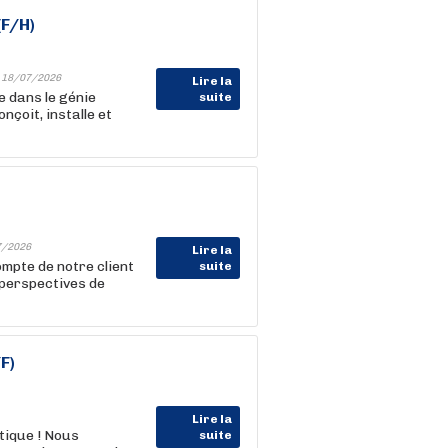
(F/H)
-
18/07/2026
Lire la
e dans le génie
suite
nçoit, installe et
7/2026
Lire la
mpte de notre client
suite
 perspectives de
F)
Lire la
tique ! Nous
suite