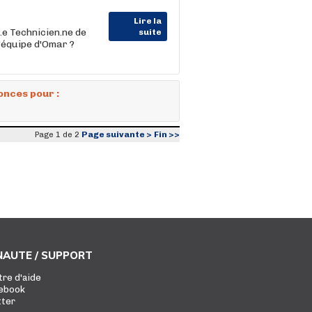
Lire la
e Technicien.ne de
suite
l'équipe d'Omar ?
onces pour :
Page suivante >
Fin >>
Page 1 de 2
AUTE / SUPPORT
tre d'aide
ebook
tter