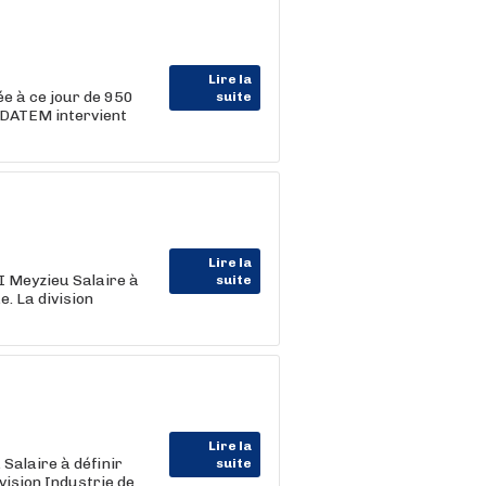
Lire la
e à ce jour de 950
suite
RDATEM intervient
Lire la
I Meyzieu Salaire à
suite
. La division
Lire la
Salaire à définir
suite
ision Industrie de