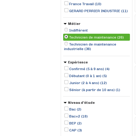
France Travail (10)
GERARD PERRIER INDUSTRIE (11)
Métier
Indifférent
Technicien de maintenance (26)
Technicien de maintenance
industrielle (36)
Expérience
Confirmé (5 à 9 ans) (4)
Débutant (0 à 1 an) (5)
Junior (2 à 4 ans) (12)
Sénior (à partir de 10 ans) (1)
Niveau d'étude
Bac (2)
Bac+2 (18)
BEP (2)
CAP (3)