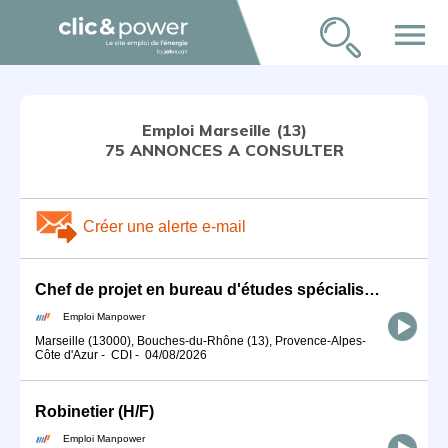
menu
Emploi Marseille (13)
75 ANNONCES A CONSULTER
Créer une alerte e-mail
Chef de projet en bureau d'études spécialisé en machines spéciales (H/F)
Emploi Manpower
Marseille (13000), Bouches-du-Rhône (13), Provence-Alpes-
Côte d'Azur
-
CDI
-
04/08/2026
Robinetier (H/F)
Emploi Manpower