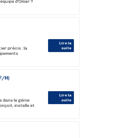
l'équipe d'Omar ?
Lire la
er précis : la
suite
uipements
F/H)
Lire la
e dans le génie
suite
nçoit, installe et