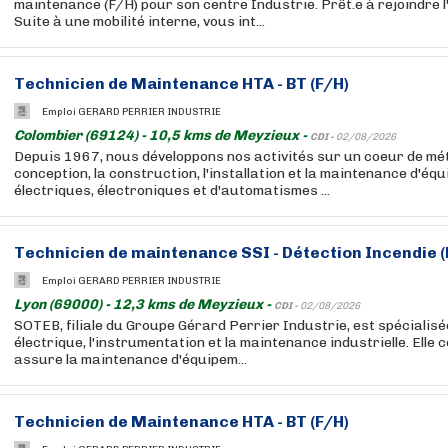
maintenance (F/H) pour son centre Industrie. Prêt.e à rejoindre 
Suite à une mobilité interne, vous int...
Technicien de Maintenance HTA - BT (F/H)
Emploi GERARD PERRIER INDUSTRIE
Colombier (69124) - 10,5 kms de Meyzieux -
CDI -
02/08/2026
Depuis 1967, nous développons nos activités sur un coeur de méti
conception, la construction, l'installation et la maintenance d'éq
électriques, électroniques et d'automatismes ...
Technicien de maintenance SSI - Détection Incendie (
Emploi GERARD PERRIER INDUSTRIE
Lyon (69000) - 12,3 kms de Meyzieux -
CDI -
02/08/2026
SOTEB, filiale du Groupe Gérard Perrier Industrie, est spécialisé
électrique, l'instrumentation et la maintenance industrielle. Elle co
assure la maintenance d'équipem...
Technicien de Maintenance HTA - BT (F/H)