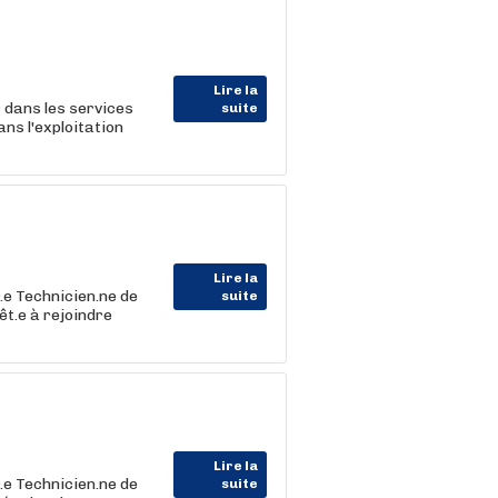
Lire la
 dans les services
suite
ns l'exploitation
Lire la
e Technicien.ne de
suite
t.e à rejoindre
Lire la
e Technicien.ne de
suite