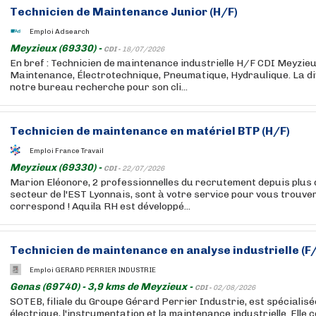
Technicien de Maintenance Junior (H/F)
Emploi Adsearch
Meyzieux (69330) -
CDI -
18/07/2026
En bref : Technicien de maintenance industrielle H/F CDI Meyzieu 
Maintenance, Électrotechnique, Pneumatique, Hydraulique. La div
notre bureau recherche pour son cli...
Technicien de maintenance en matériel BTP (H/F)
Emploi France Travail
Meyzieux (69330) -
CDI -
22/07/2026
Marion Eléonore, 2 professionnelles du recrutement depuis plus 
secteur de l'EST Lyonnais, sont à votre service pour vous trouver
correspond ! Aquila RH est développé...
Technicien de maintenance en analyse industrielle (F
Emploi GERARD PERRIER INDUSTRIE
Genas (69740) - 3,9 kms de Meyzieux -
CDI -
02/08/2026
SOTEB, filiale du Groupe Gérard Perrier Industrie, est spécialisé
électrique, l'instrumentation et la maintenance industrielle. Elle co