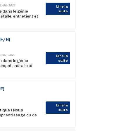
6/08/2026
Lire la
e dans le génie
suite
stalle, entretient et
(F/H)
8/07/2026
Lire la
e dans le génie
suite
nçoit, installe et
F)
Lire la
tique ! Nous
suite
apprentissage ou de