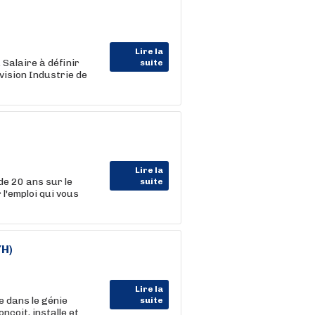
Lire la
Salaire à définir
suite
ision Industrie de
Lire la
de 20 ans sur le
suite
 l'emploi qui vous
/H)
Lire la
e dans le génie
suite
nçoit, installe et