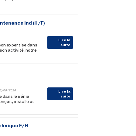
intenance ind (H/F)
Lire la
son expertise dans
suite
son activité, notre
6/08/2026
Lire la
e dans le génie
suite
nçoit, installe et
chnique F/H