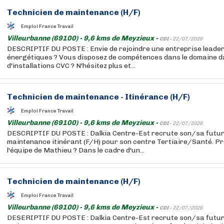
Technicien de maintenance (H/F)
Emploi France Travail
Villeurbanne (69100) - 9,6 kms de Meyzieux -
CDI -
22/07/2026
DESCRIPTIF DU POSTE : Envie de rejoindre une entreprise leader
énergétiques ? Vous disposez de compétences dans le domaine da
d'installations CVC ? N'hésitez plus et...
Technicien de maintenance - Itinérance (H/F)
Emploi France Travail
Villeurbanne (69100) - 9,6 kms de Meyzieux -
CDI -
22/07/2026
DESCRIPTIF DU POSTE : Dalkia Centre-Est recrute son/sa futur.
maintenance itinérant (F/H) pour son centre Tertiaire/Santé. Prê
l'équipe de Mathieu ? Dans le cadre d'un...
Technicien de maintenance (H/F)
Emploi France Travail
Villeurbanne (69100) - 9,6 kms de Meyzieux -
CDI -
22/07/2026
DESERIPTIF DU POSTE : Dalkia Centre-Est recrute son/sa futur.