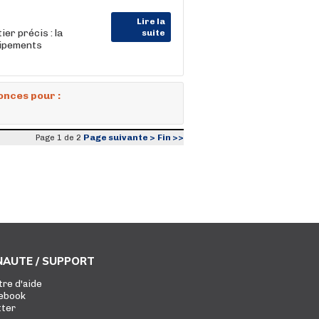
Lire la
er précis : la
suite
uipements
onces pour :
Page suivante >
Fin >>
Page 1 de 2
AUTE / SUPPORT
tre d'aide
ebook
tter