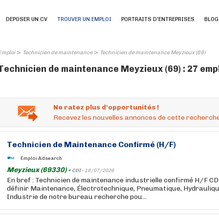
DEPOSER UN CV
TROUVER UN EMPLOI
PORTRAITS D'ENTREPRISES
BLOG
>
>
Emploi
Technicien de maintenance
Technicien de maintenance Meyzieux (69)
Technicien de maintenance Meyzieux (69) : 27 emp
Ne ratez plus d'opportunités !
Recevez les nouvelles annonces de cette recherche
Technicien de Maintenance Confirmé (H/F)
Emploi Adsearch
Meyzieux (69330) -
CDI -
18/07/2026
En bref : Technicien de maintenance industrielle confirmé H/F CD
définir Maintenance, Électrotechnique, Pneumatique, Hydraulique
Industrie de notre bureau recherche pou...