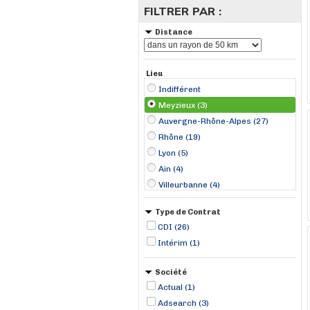
FILTRER PAR :
Distance
Lieu
Indifférent
Meyzieux (3)
Auvergne-Rhône-Alpes (27)
Rhône (19)
Lyon (5)
Ain (4)
Villeurbanne (4)
Saint-Maurice-de-Beynost (3)
Type de Contrat
Genas (2)
CDI (26)
Le Péage-de-Roussillon (2)
Intérim (1)
Colombier (1)
Corbas (1)
Société
Genay (1)
Actual (1)
Saint-Just-Chaleyssin (1)
Adsearch (3)