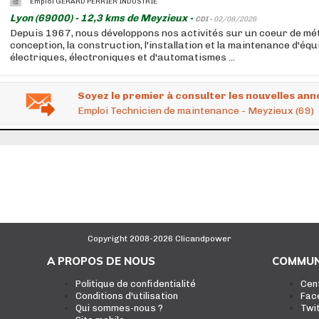
Emploi GERARD PERRIER INDUSTRIE
Lyon (69000) - 12,3 kms de Meyzieux -
CDI -
02/08/2026
Depuis 1967, nous développons nos activités sur un coeur de méti
conception, la construction, l'installation et la maintenance d'éq
électriques, électroniques et d'automatismes ...
Soyez le premier à consulter les nouvelles ann
Emploi Technicien de maintenance - Meyzieux (69)
Copyright 2008-2026 Clicandpower
A PROPOS DE NOUS
COMMUN
Politique de confidentialité
Cen
Conditions d'utilisation
Fac
Qui sommes-nous ?
Twi