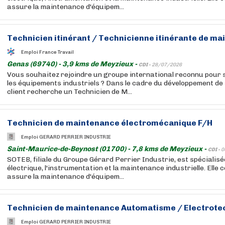
assure la maintenance d'équipem...
Technicien itinérant / Technicienne itinérante de ma
Emploi France Travail
Genas (69740) - 3,9 kms de Meyzieux -
CDI -
28/07/2026
Vous souhaitez rejoindre un groupe international reconnu pour 
les équipements industriels ? Dans le cadre du développement de 
client recherche un Technicien de M...
Technicien de maintenance électromécanique F/H
Emploi GERARD PERRIER INDUSTRIE
Saint-Maurice-de-Beynost (01700) - 7,8 kms de Meyzieux -
CDI -
0
SOTEB, filiale du Groupe Gérard Perrier Industrie, est spécialisé
électrique, l'instrumentation et la maintenance industrielle. Elle co
assure la maintenance d'équipem...
Technicien de maintenance Automatisme / Electrote
Emploi GERARD PERRIER INDUSTRIE