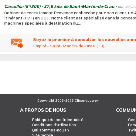
Cavaillon (84300) - 27,9 kms de Saint-Martin-de-Crau -
CDI -
29/07
Cabinet de recrutement Provence recherche pour son client, un 
itinérant (H/F) en CDI . Notre client est spécialisé dans la concep
machines spéciales à destination du...
Soyez le premier à consulter les nouvelles ann
Emploi - Saint-Martin-de-Crau (13)
Copyright 2008-2026 Clicandpower
A PROPOS DE NOUS
COMMUN
Politique de confidentialité
Cen
Conditions d'utilisation
Fac
Qui sommes-nous ?
Twi
Site mobile