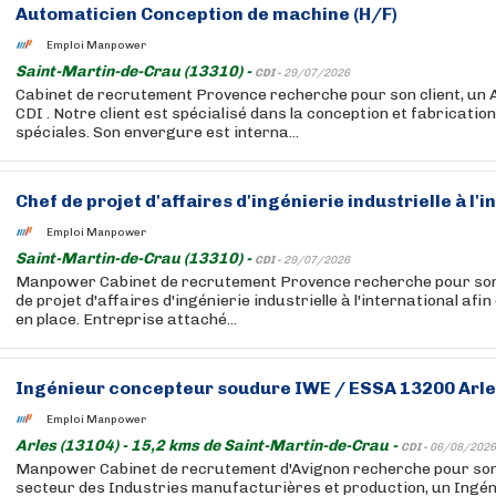
Automaticien Conception de machine (H/F)
Emploi Manpower
Saint-Martin-de-Crau (13310) -
CDI -
29/07/2026
Cabinet de recrutement Provence recherche pour son client, un 
CDI . Notre client est spécialisé dans la conception et fabricati
spéciales. Son envergure est interna...
Chef de projet d'affaires d'ingénierie industrielle à l'i
Emploi Manpower
Saint-Martin-de-Crau (13310) -
CDI -
29/07/2026
Manpower Cabinet de recrutement Provence recherche pour son 
de projet d'affaires d'ingénierie industrielle à l'international afi
en place. Entreprise attaché...
Ingénieur concepteur soudure IWE / ESSA 13200 Arle
Emploi Manpower
Arles (13104) - 15,2 kms de Saint-Martin-de-Crau -
CDI -
06/08/2026
Manpower Cabinet de recrutement d'Avignon recherche pour son 
secteur des Industries manufacturières et production, un Ingé