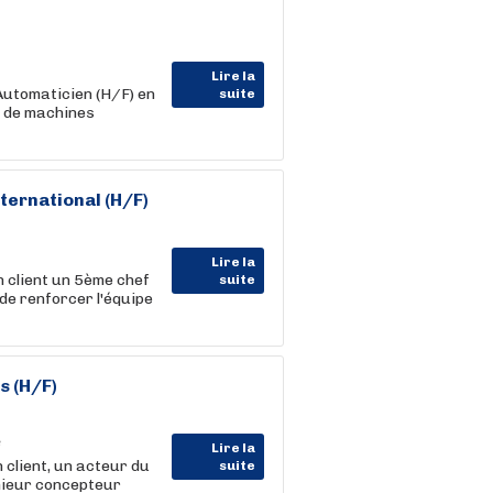
Lire la
Automaticien (H/F) en
suite
on de machines
nternational (H/F)
Lire la
client un 5ème chef
suite
n de renforcer l'équipe
s (H/F)
Lire la
client, un acteur du
suite
nieur concepteur