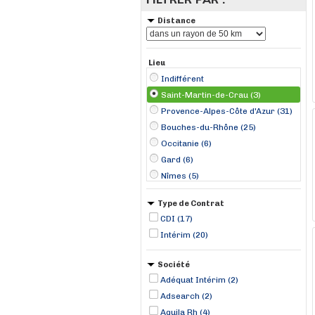
Distance
Lieu
Indifférent
Saint-Martin-de-Crau (3)
Provence-Alpes-Côte d'Azur (31)
Bouches-du-Rhône (25)
Occitanie (6)
Gard (6)
Nîmes (5)
Marignane (4)
Type de Contrat
Vitrolles (4)
CDI (17)
Châteaurenard (3)
Intérim (20)
Avignon (2)
Cavaillon (2)
Société
Fos-sur-Mer (2)
Adéquat Intérim (2)
Les-Pennes-Mirabeau (2)
Adsearch (2)
Arles (1)
Aquila Rh (4)