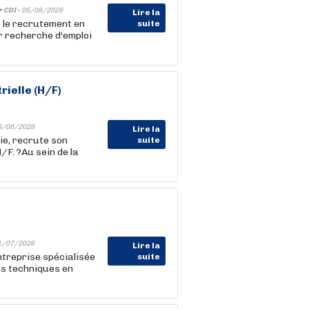
-
CDI -
05/08/2026
Lire la
 le recrutement en
suite
 recherche d'emploi
rielle (H/F)
6/08/2026
Lire la
ie, recrute son
suite
F. ?Au sein de la
1/07/2026
Lire la
treprise spécialisée
suite
ons techniques en