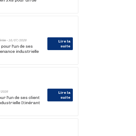
 en 3X8 pour un de
érim -
16/07/2026
Lire la
pour l'un de ses
suite
enance industrielle
/2026
Lire la
r l'un de ses client
suite
ustrielle Itinérant
)