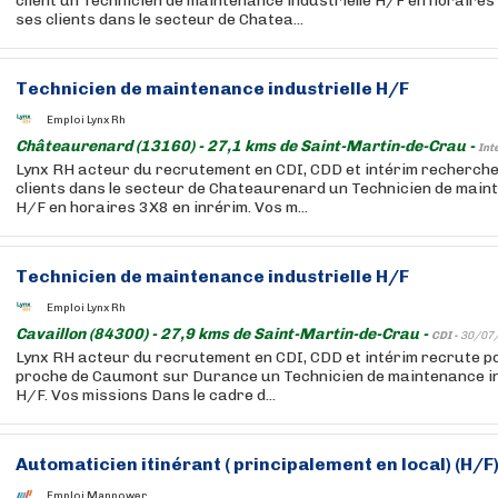
client un Technicien de maintenance industrielle H/F en horaires
ses clients dans le secteur de Chatea...
Technicien de maintenance industrielle H/F
Emploi Lynx Rh
Châteaurenard (13160) - 27,1 kms de Saint-Martin-de-Crau -
Int
Lynx RH acteur du recrutement en CDI, CDD et intérim recherche 
clients dans le secteur de Chateaurenard un Technicien de maint
H/F en horaires 3X8 en inrérim. Vos m...
Technicien de maintenance industrielle H/F
Emploi Lynx Rh
Cavaillon (84300) - 27,9 kms de Saint-Martin-de-Crau -
CDI -
30/07
Lynx RH acteur du recrutement en CDI, CDD et intérim recrute pou
proche de Caumont sur Durance un Technicien de maintenance ind
H/F. Vos missions Dans le cadre d...
Automaticien itinérant ( principalement en local) (H/F
Emploi Manpower