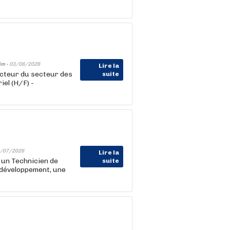
im -
03/08/2026
Lire la
cteur du secteur des
suite
el (H/F) -
/07/2026
Lire la
 un Technicien de
suite
 développement, une