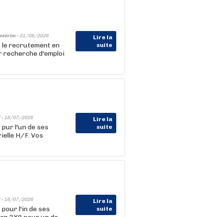
ntérim -
01/08/2026
Lire la
 le recrutement en
suite
 recherche d'emploi
 -
18/07/2026
Lire la
pur l'un de ses
suite
elle H/F. Vos
 -
16/07/2026
Lire la
pour l'in de ses
suite