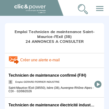
menu
Emploi Technicien de maintenance Saint-
Maurice-l'Exil (38)
24 ANNONCES A CONSULTER
Créer une alerte e-mail
Technicien de maintenance confirmé (F/H)
Emploi GERARD PERRIER INDUSTRIE
Saint-Maurice-l'Exil (38550), Isère (38), Auvergne-Rhône-Alpes
-
CDI
-
02/08/2026
Technicien de maintenance électricité industrielle (F/H)