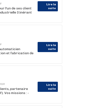
6
Lire la
r l'un de ses client
suite
ustrielle Itinérant
)
6
Lire la
Automaticien
suite
tion et fabrication de
2026
Lire la
lients, partenaire
suite
. Vos missions : -