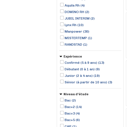
Aquila Rh (4)
DOMINO RH (2)
JUBIL INTERIM (2)
Lynx Rh (10)
Manpower (30)
MISTERTEMP (1)
RANDSTAD (1)
Expérience
Confirmé (5 à 9 ans) (13)
Débutant (0 à 1 an) (9)
Junior (2 à 4 ans) (19)
Sénior (à partir de 10 ans) (3)
Niveau d'étude
Bac (2)
Bac+2 (14)
Bac+3 (4)
Bac+5 (6)
CAP (1)