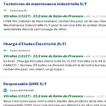
Technicien de maintenance industrielle H/F
Emploi Lynx Rh
Vitrolles (13127) - 23,8 kms de Salon-de-Provence -
CDI -
28/07/2026
LYNX RH, Cabinet de Recrutement, recherche pour un de ses clien
Maintenance Industrielle H/F pour le service SAV en atelier d'un
spécialisée dans le carrossage de véhic...
Chargé d'Études Électricité (H/F)
Emploi Adsearch
Vitrolles (13127) - 23,8 kms de Salon-de-Provence -
CDI -
20/07/2026
En bref : Chargé d'Études Électricité (H/F) CDI Vitrolles (13) 39 à
CANECO / Bureau d'Études La division Industrie de notre burea
recherche pour son client, un groupe i...
Responsable QHSE H/F
Emploi MISTERTEMP
Vitrolles (13127) - 23,8 kms de Salon-de-Provence -
Intérim -
17/07/
Nous recrutons pour notre client, leader des produits de la mer, à 
responsable QHSE pour une mission qui démarre au plus vite jus