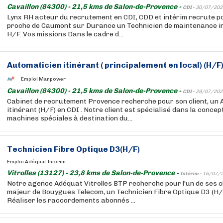
Cavaillon (84300) - 21,5 kms de Salon-de-Provence -
CDI -
30/07/202
Lynx RH acteur du recrutement en CDI, CDD et intérim recrute pou
proche de Caumont sur Durance un Technicien de maintenance ind
H/F. Vos missions Dans le cadre d...
Automaticien itinérant ( principalement en local) (H/F
Emploi Manpower
Cavaillon (84300) - 21,5 kms de Salon-de-Provence -
CDI -
29/07/202
Cabinet de recrutement Provence recherche pour son client, un 
itinérant (H/F) en CDI . Notre client est spécialisé dans la concep
machines spéciales à destination du...
Technicien Fibre Optique D3(H/F)
Emploi Adéquat Intérim
Vitrolles (13127) - 23,8 kms de Salon-de-Provence -
Intérim -
15/07/
Notre agence Adéquat Vitrolles BTP recherche pour l'un de ses c
majeur de Bouygues Telecom, un Technicien Fibre Optique D3 (H/F)
Réaliser les raccordements abonnés ...