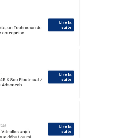
Lire la
ts, un Technicien de
suite
e entreprise
Lire la
 45 K See Electrical /
suite
u Adsearch
2026
Lire la
Vitrolles un(e)
suite
que début ou mi