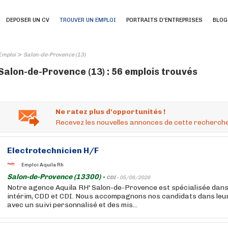
DEPOSER UN CV
TROUVER UN EMPLOI
PORTRAITS D'ENTREPRISES
BLOG
>
Emploi
Salon-de-Provence (13)
Salon-de-Provence (13) : 56 emplois trouvés
Ne ratez plus d'opportunités !
Recevez les nouvelles annonces de cette recherche
Electrotechnicien H/F
Emploi Aquila Rh
Salon-de-Provence (13300) -
CDI -
05/08/2026
Notre agence Aquila RH' Salon-de-Provence est spécialisée dans
intérim, CDD et CDI. Nous accompagnons nos candidats dans leur
avec un suivi personnalisé et des mis...