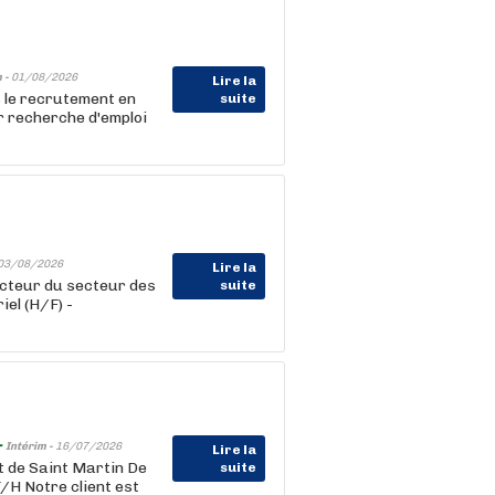
 -
01/08/2026
Lire la
 le recrutement en
suite
 recherche d'emploi
03/08/2026
Lire la
cteur du secteur des
suite
el (H/F) -
-
Intérim -
16/07/2026
Lire la
 de Saint Martin De
suite
 Notre client est