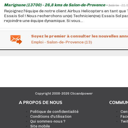
Marignane (13700) - 26,8 kms de Salon-de-Provence -
Intérim -
03/0
Rejoignez l'équipe de notre client Airbus Helicopters en tant que 
Essais Sol ! Nous recherchons un(e) Technicien(ne) Essais Sol pa
rejoindre une équipe dynamique. Si vous...
Soyez le premier à consulter les nouvelles ann
Emploi - Salon-de-Provence (13)
Copyright 2008-2026 Clicandpower
A PROPOS DE NOUS
COMMUN
Politique de confidentialité
Cen
Conditions d'utilisation
Fac
Qui sommes-nous ?
Twi
Site mobile