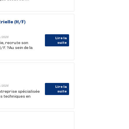
rielle (H/F)
/2026
Lire la
ie, recrute son
suite
F. ?Au sein de la
/2026
Lire la
treprise spécialisée
suite
ons techniques en