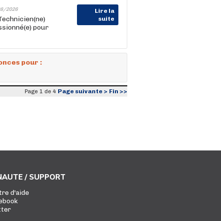
8/2026
Lire la
Technicien(ne)
suite
ssionné(e) pour
onces pour :
Page suivante >
Fin >>
Page 1 de 4
AUTE / SUPPORT
tre d'aide
ebook
tter