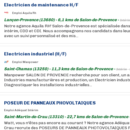
Electricien de maintenance H/F
Emploi Aquila Rh
Lançon-Provence (13680) - 6,1 kms de Salon-de-Provence -
Intérim
Notre agence Aquila RH' Salon-de-Provence est spécialisée dans
intérim, CDD et CDI. Nous accompagnons nos candidats dans leur
avec un suivi personnalisé et des mis...
Electricien industriel (H/F)
Emploi Manpower
Saint-Chamas (13250) - 11,3 kms de Salon-de-Provence -
Intérim -
Manpower SALON DE PROVENCE recherche pour son client, un a
Industries manufacturières et production, un Electricien industri
Diagnostiquer les installations industrielles...
POSEUR DE PANNEAUX PHOVOLTAIQUES
Emploi Adéquat Intérim
Saint-Martin-de-Crau (13310) - 22,7 kms de Salon-de-Provence 
Watt, vous n'êtes pas encore au courant ? Notre agence Adéquat
Crau recrute des POSEURS DE PANNEAUX PHOTOVOLTAIQUES F/H