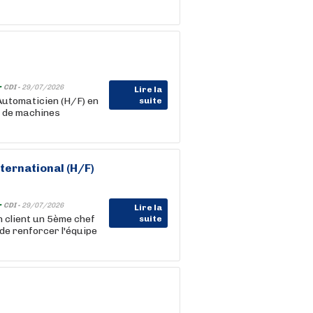
-
CDI -
29/07/2026
Lire la
Automaticien (H/F) en
suite
on de machines
nternational (H/F)
-
CDI -
29/07/2026
Lire la
client un 5ème chef
suite
n de renforcer l'équipe