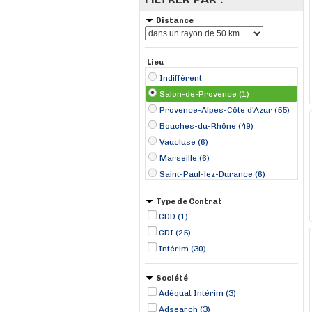
Distance
Lieu
Indifférent
Salon-de-Provence (1)
Provence-Alpes-Côte d'Azur (55)
Bouches-du-Rhône (49)
Vaucluse (6)
Marseille (6)
Saint-Paul-lez-Durance (6)
Aix-en-Provence (5)
Type de Contrat
Marignane (4)
CDD (1)
Vitrolles (4)
CDI (25)
Châteaurenard (3)
Intérim (30)
Rousset (3)
Saint-Martin-de-Crau (3)
Société
Avignon (2)
Adéquat Intérim (3)
Occitanie (1)
Adsearch (3)