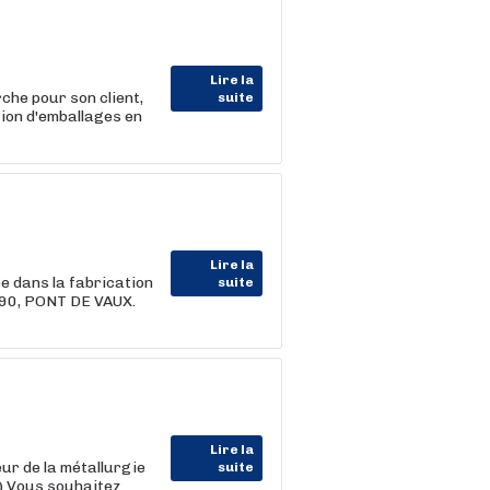
Lire la
 pour son client,
suite
tion d'emballages en
Lire la
e dans la fabrication
suite
190, PONT DE VAUX.
Lire la
r de la métallurgie
suite
F) Vous souhaitez