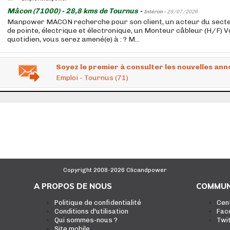
Mâcon (71000) - 28,8 kms de Tournus -
Intérim -
29/07/2026
Manpower MACON recherche pour son client, un acteur du secte
de pointe, électrique et électronique, un Monteur câbleur (H/F) V
quotidien, vous serez amené(e) à : ? M...
Soyez le premier à consulter les nouvelles ann
Emploi - Tournus (71)
Copyright 2008-2026 Clicandpower
A PROPOS DE NOUS
COMMUN
Politique de confidentialité
Cen
Conditions d'utilisation
Fac
Qui sommes-nous ?
Twi
Site mobile