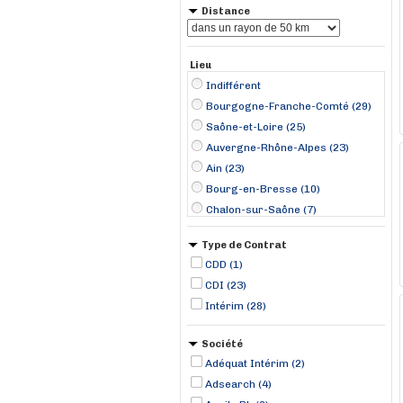
Distance
Lieu
Indifférent
Bourgogne-Franche-Comté (29)
Saône-et-Loire (25)
Auvergne-Rhône-Alpes (23)
Ain (23)
Bourg-en-Bresse (10)
Chalon-sur-Saône (7)
Mâcon (5)
Type de Contrat
Le Creusot (4)
CDD (1)
Saint-Amour (4)
CDI (23)
Treffort-Cuisiat (4)
Intérim (28)
Montceau-les-Mines (3)
Feillens (2)
Société
Pont-de-Vaux (2)
Adéquat Intérim (2)
Attignat (1)
Adsearch (4)