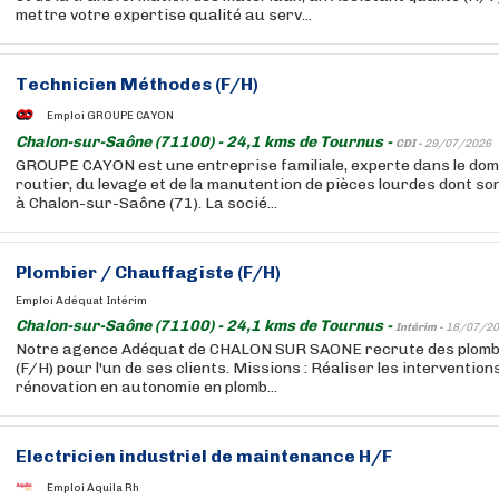
mettre votre expertise qualité au serv...
Technicien Méthodes (F/H)
Emploi GROUPE CAYON
Chalon-sur-Saône (71100) - 24,1 kms de Tournus -
CDI -
29/07/2026
GROUPE CAYON est une entreprise familiale, experte dans le do
routier, du levage et de la manutention de pièces lourdes dont so
à Chalon-sur-Saône (71). La socié...
Plombier / Chauffagiste (F/H)
Emploi Adéquat Intérim
Chalon-sur-Saône (71100) - 24,1 kms de Tournus -
Intérim -
18/07/20
Notre agence Adéquat de CHALON SUR SAONE recrute des plomb
(F/H) pour l'un de ses clients. Missions : Réaliser les interventio
rénovation en autonomie en plomb...
Electricien industriel de maintenance H/F
Emploi Aquila Rh