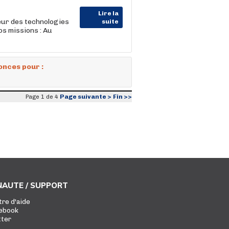
Lire la
ur des technologies
suite
os missions : Au
onces pour :
Page suivante >
Fin >>
Page 1 de 4
AUTE / SUPPORT
tre d'aide
ebook
tter