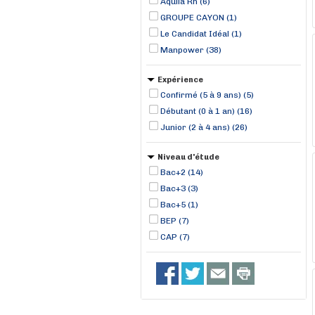
Aquila Rh (6)
GROUPE CAYON (1)
Le Candidat Idéal (1)
Manpower (38)
Expérience
Confirmé (5 à 9 ans) (5)
Débutant (0 à 1 an) (16)
Junior (2 à 4 ans) (26)
Niveau d'étude
Bac+2 (14)
Bac+3 (3)
Bac+5 (1)
BEP (7)
CAP (7)