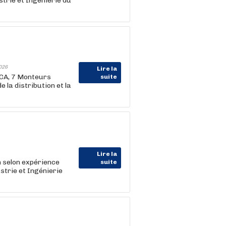
strie et Ingénierie du
026
Lire la
CA, 7 Monteurs
suite
 la distribution et la
Lire la
 selon expérience
suite
trie et Ingénierie