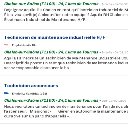
Chalon-sur-Saône (71100) - 24,1 kms de Tournus -
Intérim -
05/08/20
Rejoignez Aquila RH Chalon en tant qu'Électricien Industriel de 
Êtes-vous prêt(e) à électrifier notre équipe ? Aquila RH Chalon 
Électricien Industriel de Maintenance H/F...
Technicien de maintenance industrielle H/F
Emploi Aquila Rh
Chalon-sur-Saône (71100) - 24,1 kms de Tournus -
Intérim -
04/08/20
Aquila RH recrute un Technicien de Maintenance Industrielle 3x8
Descriptif du poste: En tant que technicien de maintenance indust
serez responsable d'assurer le bo...
Technicien ascenseurs
Emploi Le Candidat Idéal
Chalon-sur-Saône (71100) - 24,1 kms de Tournus -
CDI -
13/07/2026
Nous recrutons un technicien de maintenance pour l'un de nos cl
l'ascenseur. Missions : - Gérer en autonomie la maintenance p
curative sur un parc d'appareils -...