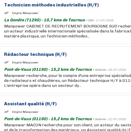
Technicien méthodes industrielles (H/F)
Emploi Manpower
La Genête (71290) - 10,7 kms de Tournus -
CDI -
17/07/2026
Manpower CABINET DE RECRUTEMENT BOURGOGNE SUD recherche
un acteur industrielle internationale spécialisée dans la fabrica
matière plastique, un Technicien méthodes...
Rédacteur technique (H/F)
Emploi Manpower
Pont-de-Vaux (01190) - 15,2 kms de Tournus -
Intérim -
28/07/2026
Manpower recherche, pour le compte d'une entreprise spécialisé
de radiateurs et chaudières, un Rédacteur technique H/F à 01
L'entreprise opère dans un secteur dy...
Assistant qualité (H/F)
Emploi Manpower
Pont-de-Vaux (01190) - 15,2 kms de Tournus -
Intérim -
21/07/2026
Manpower MACON recherche pour son client, un acteur du secteu
et de la transformation des matériaux, un Assistant qualité (H/