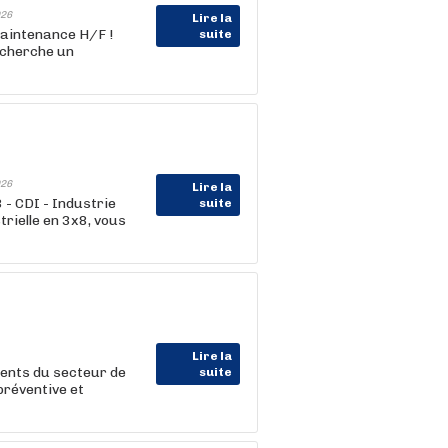
26
Lire la
Maintenance H/F !
suite
recherche un
26
Lire la
 - CDI - Industrie
suite
rielle en 3x8, vous
Lire la
ients du secteur de
suite
réventive et