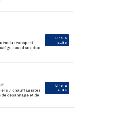
Lire la
mainedu transport
suite
nsiège social se situe
26
Lire la
iers / chauffagistes
suite
ns de dépannage et de