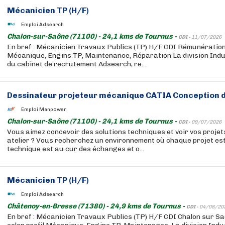
Mécanicien TP (H/F)
Emploi Adsearch
Chalon-sur-Saône (71100) - 24,1 kms de Tournus -
CDI -
11/07/2026
En bref : Mécanicien Travaux Publics (TP) H/F CDI Rémunération
Mécanique, Engins TP, Maintenance, Réparation La division Indus
du cabinet de recrutement Adsearch, re...
Dessinateur projeteur mécanique CATIA Conception de
Emploi Manpower
Chalon-sur-Saône (71100) - 24,1 kms de Tournus -
CDI -
09/07/2026
Vous aimez concevoir des solutions techniques et voir vos projet
atelier ? Vous recherchez un environnement où chaque projet est 
technique est au cur des échanges et o...
Mécanicien TP (H/F)
Emploi Adsearch
Châtenoy-en-Bresse (71380) - 24,9 kms de Tournus -
CDI -
04/08/20
En bref : Mécanicien Travaux Publics (TP) H/F CDI Chalon sur 