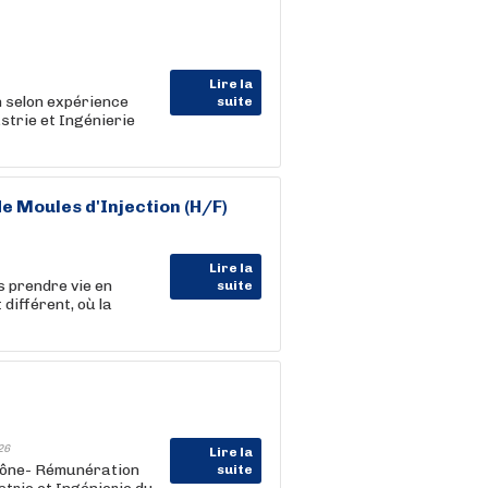
Lire la
 selon expérience
suite
trie et Ingénierie
 Moules d'Injection (H/F)
Lire la
s prendre vie en
suite
différent, où la
26
Lire la
Saône- Rémunération
suite