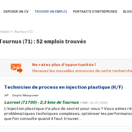
DEPOSER UN CV
TROUVER UN EMPLOI
PORTRAITS D'ENTREPRISES
BLOG
>
Emploi
Tournus (71)
Tournus (71) : 52 emplois trouvés
Ne ratez plus d'opportunités !
Recevez les nouvelles annonces de cette recherche
Technicien de process en injection plastique (H/F)
Emploi Manpower
Lacrost (71700) - 2,3 kms de Tournus -
CDI -
24/07/2026
L'injection plastique n'a plus de secret pour vous ? Vous aimez 
problématiques techniques complexes, optimiser les performances
que l'on consulte quand il faut trouver...