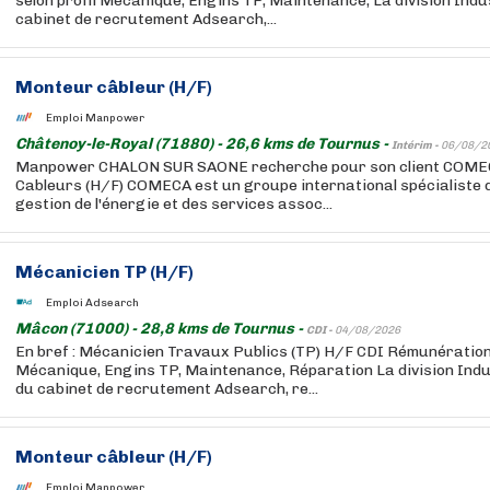
selon profil Mécanique, Engins TP, Maintenance, La division Indu
cabinet de recrutement Adsearch,...
Monteur câbleur (H/F)
Emploi Manpower
Châtenoy-le-Royal (71880) - 26,6 kms de Tournus -
Intérim -
06/08/2
Manpower CHALON SUR SAONE recherche pour son client COME
Cableurs (H/F) COMECA est un groupe international spécialiste de
gestion de l'énergie et des services assoc...
Mécanicien TP (H/F)
Emploi Adsearch
Mâcon (71000) - 28,8 kms de Tournus -
CDI -
04/08/2026
En bref : Mécanicien Travaux Publics (TP) H/F CDI Rémunération
Mécanique, Engins TP, Maintenance, Réparation La division Indus
du cabinet de recrutement Adsearch, re...
Monteur câbleur (H/F)
Emploi Manpower