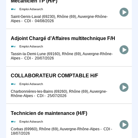
Mécanicien TP (H/F)
Emploi Adsearch
Saint-Genis-Laval (69230), Rhône (69), Auvergne-Rhône-
Alpes
-
CDI
-
04/08/2026
Adjoint Chargé d'Affaires multitechnique F/H
Emploi Adsearch
Tassin-la-Demi-Lune (69160), Rhône (69), Auvergne-Rhône-
Alpes
-
CDI
-
20/07/2026
COLLABORATEUR COMPTABLE H/F
Emploi Adsearch
Charbonnières-les-Bains (69260), Rhône (69), Auvergne-
Rhône-Alpes
-
CDI
-
25/07/2026
Technicien de maintenance (H/F)
Emploi Adsearch
Corbas (69960), Rhône (69), Auvergne-Rhône-Alpes
-
CDI
-
18/07/2026