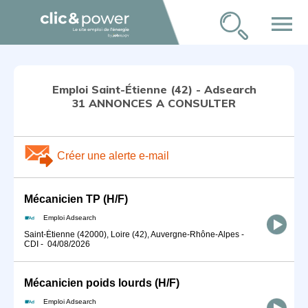
menu
Emploi Saint-Étienne (42) - Adsearch
31 ANNONCES A CONSULTER
Créer une alerte e-mail
Mécanicien TP (H/F)
Emploi Adsearch
Saint-Étienne (42000), Loire (42), Auvergne-Rhône-Alpes
-
CDI
-
04/08/2026
Mécanicien poids lourds (H/F)
Emploi Adsearch