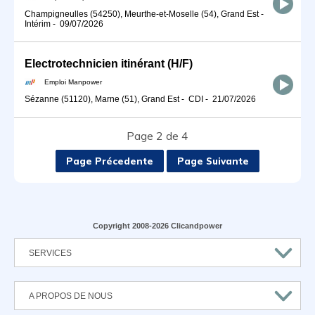
Champigneulles (54250), Meurthe-et-Moselle (54), Grand Est
-
Intérim
-
09/07/2026
Electrotechnicien itinérant (H/F)
Emploi Manpower
Sézanne (51120), Marne (51), Grand Est
-
CDI
-
21/07/2026
Page 2 de 4
Page Précedente
Page Suivante
Copyright 2008-2026 Clicandpower
SERVICES
A PROPOS DE NOUS