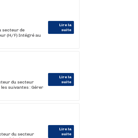
Lire la
u secteur de
suite
teur (H/F) Intégré au
Lire la
teur du secteur
suite
 les suivantes : Gérer
Lire la
cteur du secteur
suite