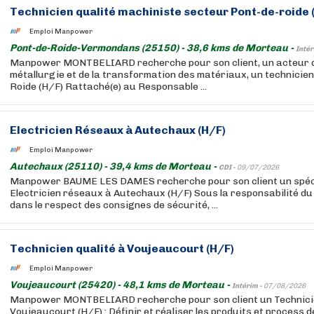
Technicien qualité machiniste secteur Pont-de-roide 
Emploi Manpower
Pont-de-Roide-Vermondans (25150) - 38,6 kms de Morteau -
Intér
Manpower MONTBELIARD recherche pour son client, un acteur d
métallurgie et de la transformation des matériaux, un technicie
Roide (H/F) Rattaché(e) au Responsable ...
Electricien Réseaux à Autechaux (H/F)
Emploi Manpower
Autechaux (25110) - 39,4 kms de Morteau -
CDI -
09/07/2026
Manpower BAUME LES DAMES recherche pour son client un spéci
Electricien réseaux à Autechaux (H/F) Sous la responsabilité du
dans le respect des consignes de sécurité, ...
Technicien qualité à Voujeaucourt (H/F)
Emploi Manpower
Voujeaucourt (25420) - 48,1 kms de Morteau -
Intérim -
07/08/2026
Manpower MONTBELIARD recherche pour son client un Technicie
Voujeaucourt (H/F) : Définir et réaliser les produits et process d