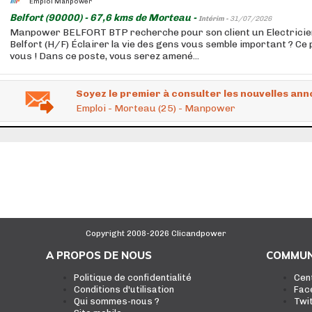
Emploi Manpower
Belfort (90000) - 67,6 kms de Morteau -
Intérim -
31/07/2026
Manpower BELFORT BTP recherche pour son client un Electricie
Belfort (H/F) Éclairer la vie des gens vous semble important ? Ce 
vous ! Dans ce poste, vous serez amené...
Soyez le premier à consulter les nouvelles ann
Emploi - Morteau (25) - Manpower
Copyright 2008-2026 Clicandpower
A PROPOS DE NOUS
COMMUN
Politique de confidentialité
Cen
Conditions d'utilisation
Fac
Qui sommes-nous ?
Twi