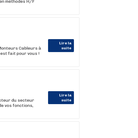
cien méthodes H/F
Lire la
onteurs Cableurs à
suite
est fait pour vous !
Lire la
cteur du secteur
suite
de vos fonctions,