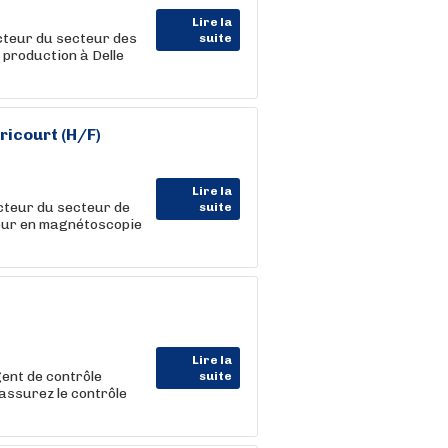
Lire la
teur du secteur des
suite
 production à Delle
icourt (H/F)
Lire la
teur du secteur de
suite
teur en magnétoscopie
Lire la
nt de contrôle
suite
 assurez le contrôle