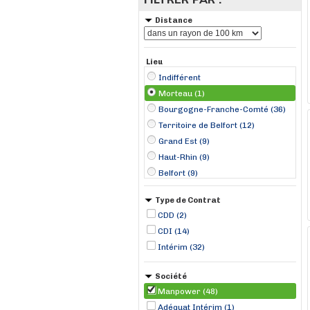
Distance
Lieu
Indifférent
Morteau (1)
Bourgogne-Franche-Comté (36)
Territoire de Belfort (12)
Grand Est (9)
Haut-Rhin (9)
Belfort (9)
Dole (3)
Type de Contrat
Mulhouse (3)
CDD (2)
Poligny (3)
CDI (14)
Héricourt (2)
Intérim (32)
Plancher-Bas (2)
Aspach (1)
Société
Autechaux (1)
Manpower (48)
Bavilliers (1)
Adéquat Intérim (1)