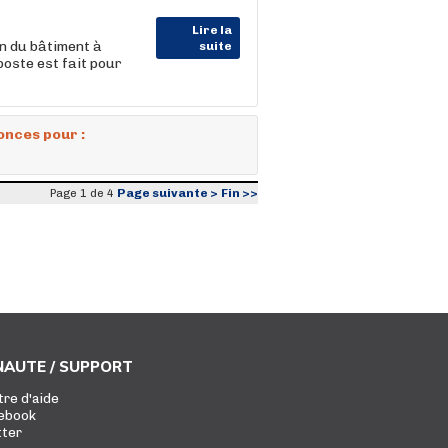
Lire la
n du bâtiment à
suite
poste est fait pour
onces pour :
Page suivante >
Fin >>
Page 1 de 4
AUTE / SUPPORT
tre d'aide
ebook
tter