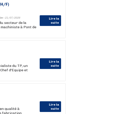
(H/F)
im -
21/07/2026
Lire la
u secteur de la
suite
n machiniste à Pont de
Lire la
aliste du TP, un
suite
 Chef d'Equipe et
Lire la
n qualité à
suite
e fabrication