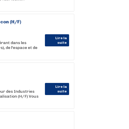
con (H/F)
Lire la
érant dans les
suite
), de l'espace et de
Lire la
ur des Industries
suite
alisation (H/F) Vous