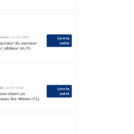
ntérim -
31/07/2026
Lire la
acteur du secteur
suite
ur câbleur (H/F)
DI -
20/07/2026
Lire la
on client un
suite
ceau-les-Mines (71).