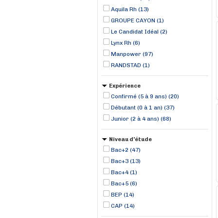
Aquila Rh (13)
GROUPE CAYON (1)
Le Candidat Idéal (2)
Lynx Rh (6)
Manpower (97)
RANDSTAD (1)
Expérience
Confirmé (5 à 9 ans) (20)
Débutant (0 à 1 an) (37)
Junior (2 à 4 ans) (68)
Niveau d'étude
Bac+2 (47)
Bac+3 (13)
Bac+4 (1)
Bac+5 (6)
BEP (14)
CAP (14)