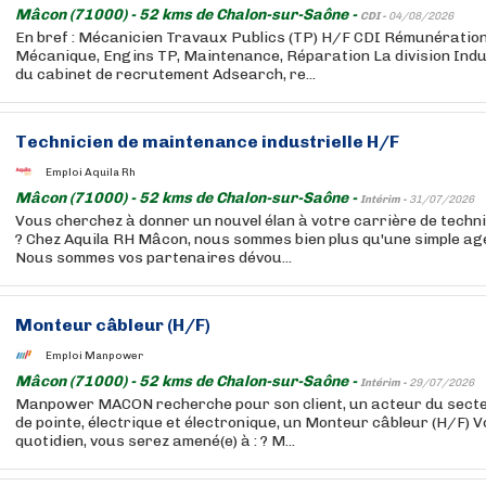
Mâcon (71000) - 52 kms de Chalon-sur-Saône -
CDI -
04/08/2026
En bref : Mécanicien Travaux Publics (TP) H/F CDI Rémunération
Mécanique, Engins TP, Maintenance, Réparation La division Indus
du cabinet de recrutement Adsearch, re...
Technicien de maintenance industrielle H/F
Emploi Aquila Rh
Mâcon (71000) - 52 kms de Chalon-sur-Saône -
Intérim -
31/07/2026
Vous cherchez à donner un nouvel élan à votre carrière de techn
? Chez Aquila RH Mâcon, nous sommes bien plus qu'une simple ag
Nous sommes vos partenaires dévou...
Monteur câbleur (H/F)
Emploi Manpower
Mâcon (71000) - 52 kms de Chalon-sur-Saône -
Intérim -
29/07/2026
Manpower MACON recherche pour son client, un acteur du secte
de pointe, électrique et électronique, un Monteur câbleur (H/F) V
quotidien, vous serez amené(e) à : ? M...