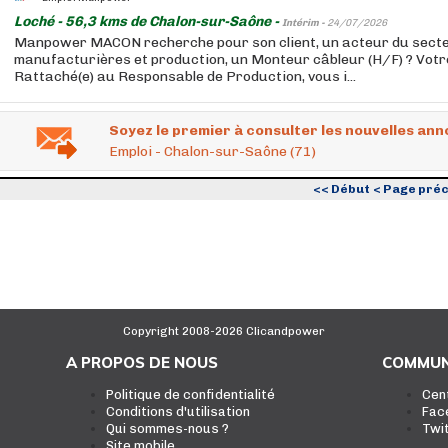
Loché - 56,3 kms de Chalon-sur-Saône -
Intérim -
24/07/2026
Manpower MACON recherche pour son client, un acteur du secte
manufacturières et production, un Monteur câbleur (H/F) ? Votre
Rattaché(e) au Responsable de Production, vous i...
Soyez le premier à consulter les nouvelles ann
Emploi - Chalon-sur-Saône (71)
<< Début
< Page pré
Copyright 2008-2026 Clicandpower
A PROPOS DE NOUS
COMMUN
Politique de confidentialité
Cen
Conditions d'utilisation
Fac
Qui sommes-nous ?
Twi
Site mobile