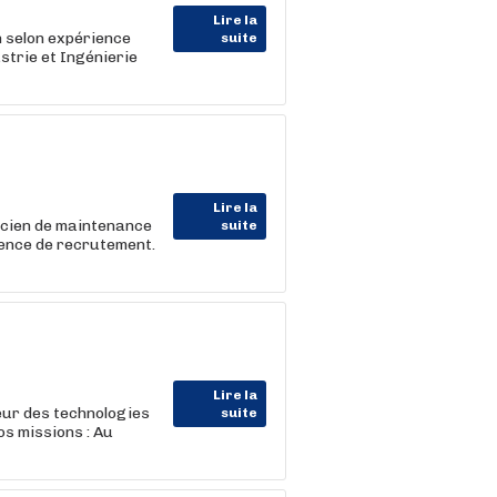
Lire la
 selon expérience
suite
trie et Ingénierie
Lire la
icien de maintenance
suite
ence de recrutement.
Lire la
ur des technologies
suite
os missions : Au