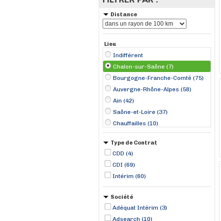
Distance
Lieu
Indifférent
Chalon-sur-Saône (7)
Bourgogne-Franche-Comté (75)
Auvergne-Rhône-Alpes (58)
Ain (42)
Saône-et-Loire (37)
Chauffailles (10)
Dijon (10)
Type de Contrat
Bourg-en-Bresse (9)
CDD (4)
Mâcon (6)
CDI (69)
Dole (4)
Intérim (60)
Genay (4)
Le Creusot (4)
Société
Saint-Amour (4)
Adéquat Intérim (3)
Treffort-Cuisiat (4)
Adsearch (10)