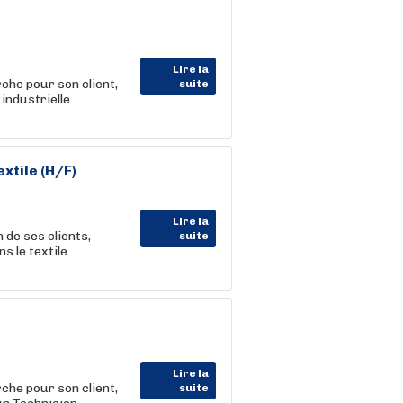
Lire la
 pour son client,
suite
industrielle
xtile (H/F)
Lire la
e ses clients,
suite
s le textile
Lire la
 pour son client,
suite