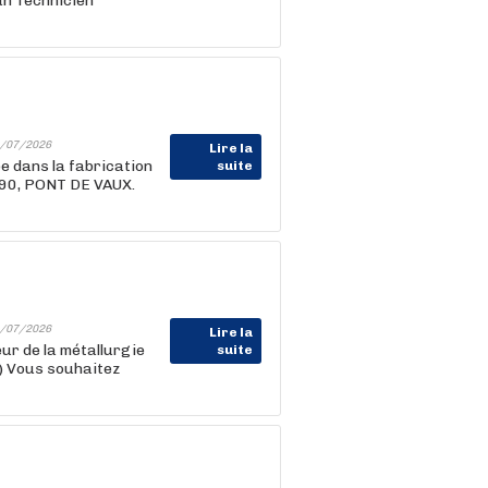
un Technicien
/07/2026
Lire la
e dans la fabrication
suite
190, PONT DE VAUX.
/07/2026
Lire la
r de la métallurgie
suite
F) Vous souhaitez