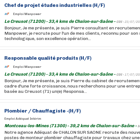
Chef de projet études industrielles (H/F)
Emploi Manpower
Le Creusot (71200) - 33,4 kms de Chalon-sur-Saône -
CDI -
23/07/20
Bonjour, Je me présente, je suis Pierre consultant en recruteme
Manpower, je recrute pour l'un de mes clients, reconnu pour son 
technologique, son excellence opération...
Responsable qualité produits (H/F)
Emploi Manpower
Le Creusot (71200) - 33,4 kms de Chalon-sur-Saône -
CDI -
17/07/20
Bonjour, Je me présente, je suis Pierre du cabinet de recruteme
cadre d'une forte croissance, nous recherchons pour une entrepr
basée au Creusot (71) un(e) Responsa...
Plombier / Chauffagiste -(H/F)
Emploi Adéquat Intérim
Montceau-les-Mines (71300) - 39,2 kms de Chalon-sur-Saône -
I
Notre agence Adéquat de CHALON SUR SAONE recrute des nouve
postes de monteur plombier chauffagiste pour travaux chez une 