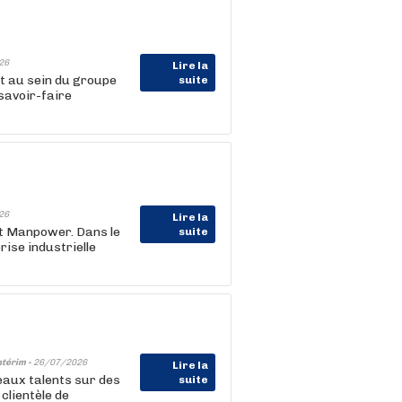
26
Lire la
nt au sein du groupe
suite
savoir-faire
26
Lire la
nt Manpower. Dans le
suite
ise industrielle
ntérim -
26/07/2026
Lire la
aux talents sur des
suite
clientèle de