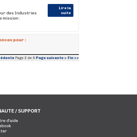
Lire la
ur des Industries
suite
 mission :
onces pour :
cédente
Page suivante >
Fin >>
Page 2 de 9
AUTE / SUPPORT
tre d'aide
ebook
tter