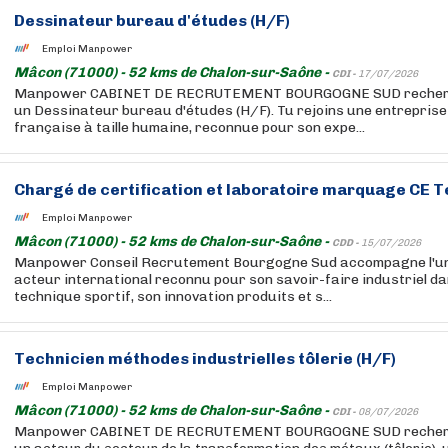
Dessinateur bureau d'études (H/F)
Emploi Manpower
Mâcon (71000) - 52 kms de Chalon-sur-Saône -
CDI -
17/07/2026
Manpower CABINET DE RECRUTEMENT BOURGOGNE SUD recherche
un Dessinateur bureau d'études (H/F). Tu rejoins une entreprise 
française à taille humaine, reconnue pour son expe...
Chargé de certification et laboratoire marquage CE Te
Emploi Manpower
Mâcon (71000) - 52 kms de Chalon-sur-Saône -
CDD -
15/07/2026
Manpower Conseil Recrutement Bourgogne Sud accompagne l'un d
acteur international reconnu pour son savoir-faire industriel dan
technique sportif, son innovation produits et s...
Technicien méthodes industrielles tôlerie (H/F)
Emploi Manpower
Mâcon (71000) - 52 kms de Chalon-sur-Saône -
CDI -
08/07/2026
Manpower CABINET DE RECRUTEMENT BOURGOGNE SUD recherche