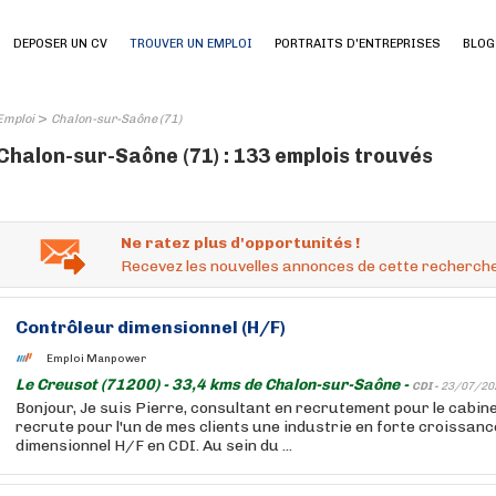
DEPOSER UN CV
TROUVER UN EMPLOI
PORTRAITS D'ENTREPRISES
BLOG
>
Emploi
Chalon-sur-Saône (71)
Chalon-sur-Saône (71) : 133 emplois trouvés
Ne ratez plus d'opportunités !
Recevez les nouvelles annonces de cette recherche
Contrôleur dimensionnel (H/F)
Emploi Manpower
Le Creusot (71200) - 33,4 kms de Chalon-sur-Saône -
CDI -
23/07/20
Bonjour, Je suis Pierre, consultant en recrutement pour le cabi
recrute pour l'un de mes clients une industrie en forte croissanc
dimensionnel H/F en CDI. Au sein du ...