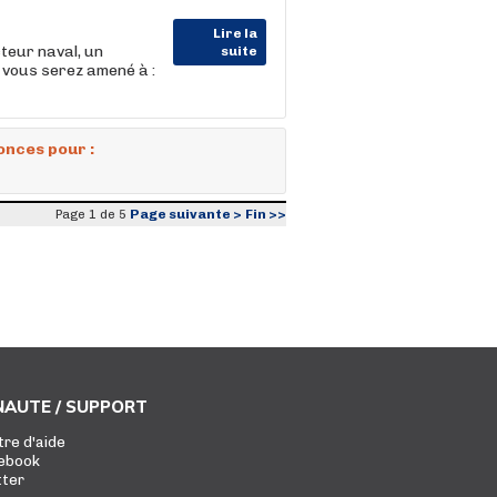
Lire la
teur naval, un
suite
, vous serez amené à :
onces pour :
Page suivante >
Fin >>
Page 1 de 5
AUTE / SUPPORT
tre d'aide
ebook
tter