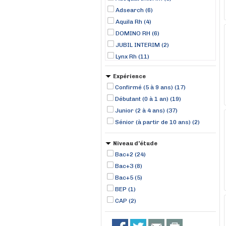
Adsearch (6)
Aquila Rh (4)
DOMINO RH (6)
JUBIL INTERIM (2)
Lynx Rh (11)
MISTERTEMP (1)
Expérience
NAVAL GROUP (1)
Confirmé (5 à 9 ans) (17)
RANDSTAD (2)
Débutant (0 à 1 an) (19)
TOMA Interim (2)
Junior (2 à 4 ans) (37)
Sénior (à partir de 10 ans) (2)
Niveau d'étude
Bac+2 (24)
Bac+3 (8)
Bac+5 (5)
BEP (1)
CAP (2)