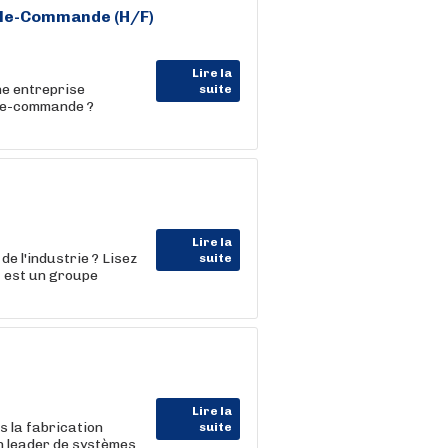
rôle-Commande (H/F)
Lire la
ne entreprise
suite
ôle-commande ?
Lire la
e l'industrie ? Lisez
suite
t est un groupe
Lire la
s la fabrication
suite
n leader de systèmes