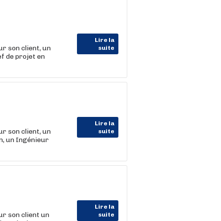
Lire la
 son client, un
suite
f de projet en
Lire la
 son client, un
suite
n, un Ingénieur
Lire la
 son client un
suite