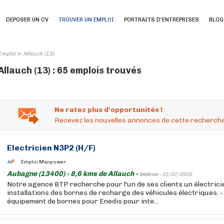
DEPOSER UN CV
TROUVER UN EMPLOI
PORTRAITS D'ENTREPRISES
BLOG
>
Emploi
Allauch (13)
Allauch (13) : 65 emplois trouvés
Ne ratez plus d'opportunités !
Recevez les nouvelles annonces de cette recherche
Electricien N3P2 (H/F)
Emploi Manpower
Aubagne (13400) - 8,6 kms de Allauch -
Intérim -
23/07/2026
Notre agence BTP recherche pour l'un de ses clients un électrici
installations des bornes de recharge des véhicules électriques. -
équipement de bornes pour Enedis pour inte...