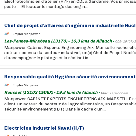
Electrotechnicien d'atelier (H/F) en CDI à Gardanne. Vos princip
poste : - Effectuer le montage des engin...
Chef de projet d'affaires d'ingénierie industrielle Nucl
Emploi Manpower
Les-Pennes-Mirabeau (13170) - 16,3 kms de Allauch -
CDI -
15/07/2
Manpower Cabinet Experts Engineering Aix-Marseille recherche 
acteur reconnu du secteur industriel, un(e) Chef de Projet Nucléa
d'accompagner le pilotage et la réalisatio...
Responsable qualité Hygiène sécurité environnement 
Emploi Manpower
Rousset (13102 CEDEX) - 19,8 kms de Allauch -
CDD -
15/07/2026
Manpower CABINET EXPERTS ENGINEERING AIX-MARSEILLE rec
client, un acteur du secteur de l'agroalimentaire, un Responsabl
sécurité environnement (H/F) Dans le cadre d'un ...
Electricien industriel Naval (H/F)