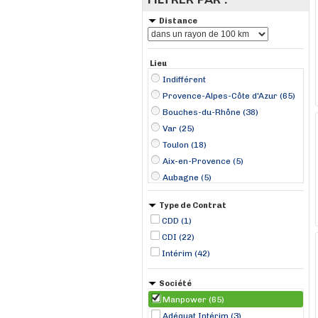
Distance
Lieu
Indifférent
Provence-Alpes-Côte d'Azur (65)
Bouches-du-Rhône (38)
Var (25)
Toulon (18)
Aix-en-Provence (5)
Aubagne (5)
Marignane (4)
Type de Contrat
Marseille (3)
CDD (1)
Saint-Paul-lez-Durance (3)
CDI (22)
Fos-sur-Mer (2)
Intérim (42)
Gémenos (2)
La Ciotat (2)
Société
La Seyne-sur-Mer (2)
Manpower (65)
Adéquat Intérim (3)