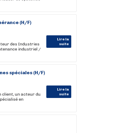
nérance (H/F)
Lire la
teur des Industries
suite
tenance industriel /
nes spéciales (H/F)
Lire la
client, un acteur du
suite
pécialisé en