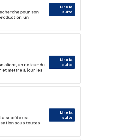
Lire la
echerche pour son
suite
production, un
Lire la
lient, un acteur du
suite
 et mettre à jour les
Lire la
La société est
suite
lisation sous toutes