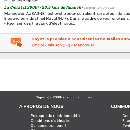
Emploi Manpower
La Ciotat (13600) - 20,5 kms de Allauch -
Intérim -
24/07/2026
Manpower AUBAGNE recherche pour son client, un acteur du sec
Electricien industriel Naval (H/F). Dans le cadre de vos fonctions
- Réaliser des travaux d'électricité...
Soyez le premier à consulter les nouvelles ann
Emploi - Allauch (13) - Manpower
Copyright 2008-2026 Clicandpower
A PROPOS DE NOUS
COMMUN
Politique de confidentialité
Cen
Conditions d'utilisation
Fac
Qui sommes-nous ?
Twi