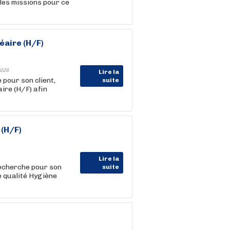
ales missions pour ce
éaire (H/F)
026
Lire la
pour son client,
suite
ire (H/F) afin
(H/F)
Lire la
herche pour son
suite
e qualité Hygiène