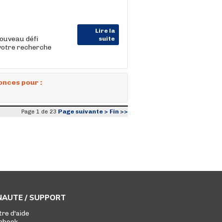
Lire la
nouveau défi
suite
votre recherche
onces pour :
Page suivante >
Fin >>
Page 1 de 23
AUTE / SUPPORT
tre d'aide
ebook