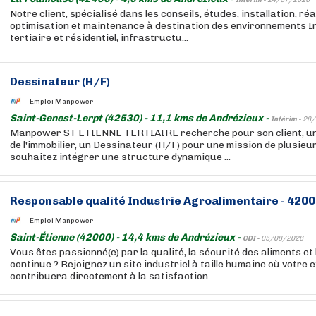
Intérim -
24/07/2026
Notre client, spécialisé dans les conseils, études, installation, réa
optimisation et maintenance à destination des environnements In
tertiaire et résidentiel, infrastructu...
Dessinateur (H/F)
Emploi Manpower
Saint-Genest-Lerpt (42530) - 11,1 kms de Andrézieux -
Intérim -
28/
Manpower ST ETIENNE TERTIAIRE recherche pour son client, un
de l'immobilier, un Dessinateur (H/F) pour une mission de plusieu
souhaitez intégrer une structure dynamique ...
Responsable qualité Industrie Agroalimentaire - 4200
Emploi Manpower
Saint-Étienne (42000) - 14,4 kms de Andrézieux -
CDI -
05/08/2026
Vous êtes passionné(e) par la qualité, la sécurité des aliments et 
continue ? Rejoignez un site industriel à taille humaine où votre 
contribuera directement à la satisfaction ...