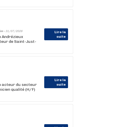
im -
31/07/2026
Lire la
 Andrézieux
suite
teur de Saint-Just-
Lire la
 acteur du secteur
suite
icien qualité (H/F)