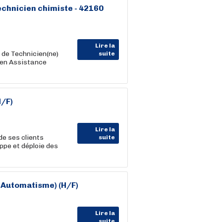
chnicien chimiste - 42160
Lire la
de Technicien(ne)
suite
 en Assistance
H/F)
Lire la
e ses clients
suite
ppe et déploie des
,Automatisme) (H/F)
Lire la
suite