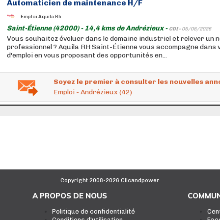
Automaticien de maintenance H/F
Emploi Aquila Rh
Saint-Étienne (42000) - 14,4 kms de Andrézieux -
CDI -
05/08/2026
Vous souhaitez évoluer dans le domaine industriel et relever un 
professionnel ? Aquila RH Saint-Étienne vous accompagne dans 
d'emploi en vous proposant des opportunités en...
Soyez le premier à consulter les nouvelles ann
Emploi - Andrézieux (42)
Copyright 2008-2026 Clicandpower
A PROPOS DE NOUS
COMMUN
Politique de confidentialité
Cen
Conditions d'utilisation
Fac