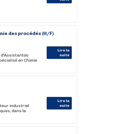
nie des procédés (H/F)
Lire la
d'Assistant(e)
suite
pécialisé en Chimie
Lire la
eur industriel
suite
iques, dans la