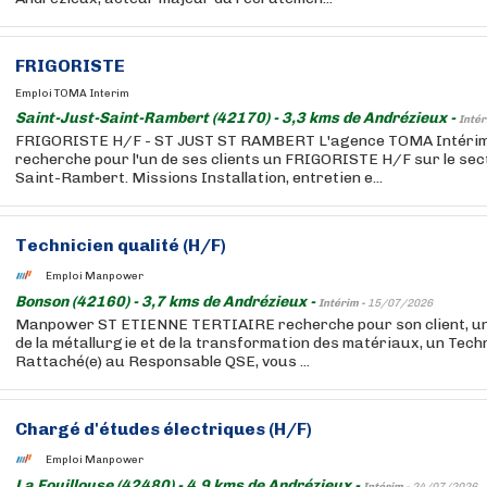
FRIGORISTE
Emploi TOMA Interim
Saint-Just-Saint-Rambert (42170) - 3,3 kms de Andrézieux -
Intér
FRIGORISTE H/F - ST JUST ST RAMBERT L'agence TOMA Intérim
recherche pour l'un de ses clients un FRIGORISTE H/F sur le sec
Saint-Rambert. Missions Installation, entretien e...
Technicien qualité (H/F)
Emploi Manpower
Bonson (42160) - 3,7 kms de Andrézieux -
Intérim -
15/07/2026
Manpower ST ETIENNE TERTIAIRE recherche pour son client, un
de la métallurgie et de la transformation des matériaux, un Techn
Rattaché(e) au Responsable QSE, vous ...
Chargé d'études électriques (H/F)
Emploi Manpower
La Fouillouse (42480) - 4,9 kms de Andrézieux -