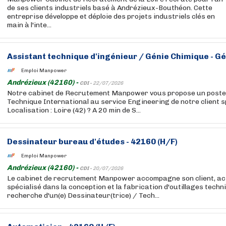
de ses clients industriels basé à Andrézieux-Bouthéon. Cette
entreprise développe et déploie des projets industriels clés en
main à l'inte...
Assistant technique d'ingénieur / Génie Chimique - Gé
Emploi Manpower
Andrézieux (42160) -
CDI -
22/07/2026
Notre cabinet de Recrutement Manpower vous propose un poste 
Technique International au service Engineering de notre client s
Localisation : Loire (42) ? A 20 min de S...
Dessinateur bureau d'études - 42160 (H/F)
Emploi Manpower
Andrézieux (42160) -
CDI -
20/07/2026
Le cabinet de recrutement Manpower accompagne son client, act
spécialisé dans la conception et la fabrication d'outillages techn
recherche d'un(e) Dessinateur(trice) / Tech...