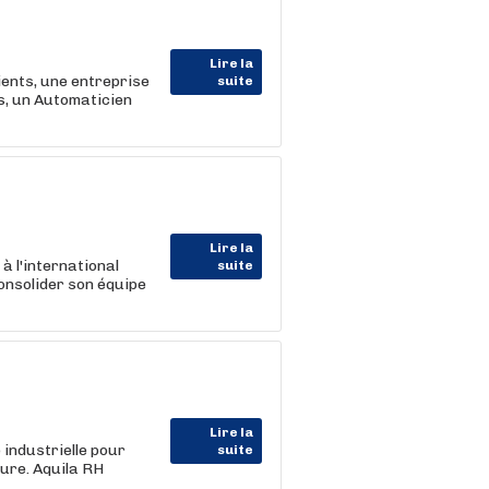
Lire la
ents, une entreprise
suite
es, un Automaticien
Lire la
à l'international
suite
consolider son équipe
Lire la
 industrielle pour
suite
ure. Aquila RH