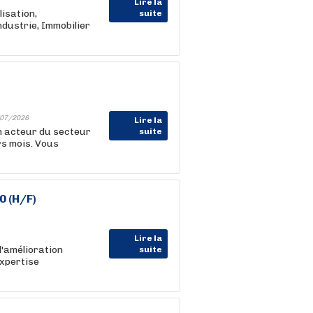
Lire la
lisation,
suite
dustrie, Immobilier
07/2026
Lire la
 acteur du secteur
suite
rs mois. Vous
0 (H/F)
Lire la
l'amélioration
suite
expertise