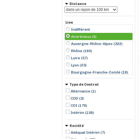
Distance
Lieu
Indifférent
Andrézieux (9)
Auvergne-Rhône-Alpes (322)
Rhône (160)
Loire (57)
Lyon (23)
Bourgogne-Franche-Comté (18)
Saint-Étienne (16)
Type de Contrat
Saint-Priest (14)
Alternance (1)
Chauffailles (10)
CDD (3)
Vénissieux (9)
CDI (178)
Genas (8)
Intérim (158)
Annonay (7)
Chassieu (7)
Société
Clermont-Ferrand (7)
Adéquat Intérim (7)