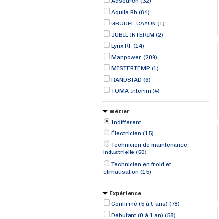
Adsearch (32)
Aquila Rh (64)
GROUPE CAYON (1)
JUBIL INTERIM (2)
Lynx Rh (14)
Manpower (209)
MISTERTEMP (1)
RANDSTAD (6)
TOMA Interim (4)
Métier
Indifférent
Électricien (15)
Technicien de maintenance
industrielle (50)
Technicien en froid et
climatisation (15)
Expérience
Confirmé (5 à 9 ans) (78)
Débutant (0 à 1 an) (58)