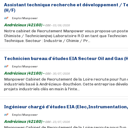
Assistant technique recherche et développement / Te
(H/F)
Emploi Manpower
Andrézieux (42160) -
CDI -
03/08/2026
Notre cabinet de Recrutement Manpower vous propose un poste 
Chimiste / Technicien(ne) Laboratoire R D en tant que Techncien
Technique. Secteur : Industrie / Chimie / Pr...
Technicien bureau d'études EIA Secteur Oil and Gas (
Emploi Manpower
Andrézieux (42160) -
CDI -
30/07/2026
Manpower Cabinet de Recrutement de la Loire recrute pour l'un d
industriels basé à Andrézieux-Bouthéon. Cette entreprise dévelo
projets industriels clés en main à l'inte...
Ingénieur chargé d'études EIA (Elec,Instrumentation
Emploi Manpower
Andrézieux (42160) -
CDI -
23/07/2026
Manpower Cabinet de Recrutement de la Loire recrute pour l'un