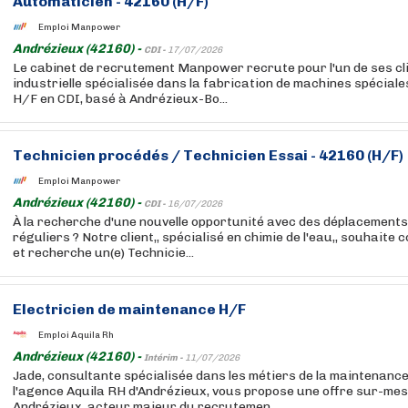
Automaticien - 42160 (H/F)
Emploi Manpower
Andrézieux (42160) -
CDI -
17/07/2026
Le cabinet de recrutement Manpower recrute pour l'un de ses cli
industrielle spécialisée dans la fabrication de machines spécial
H/F en CDI, basé à Andrézieux-Bo...
Technicien procédés / Technicien Essai - 42160 (H/F)
Emploi Manpower
Andrézieux (42160) -
CDI -
16/07/2026
À la recherche d'une nouvelle opportunité avec des déplacements 
réguliers ? Notre client,, spécialisé en chimie de l'eau,, souhaite 
et recherche un(e) Technicie...
Electricien de maintenance H/F
Emploi Aquila Rh
Andrézieux (42160) -
Intérim -
11/07/2026
Jade, consultante spécialisée dans les métiers de la maintenance
l'agence Aquila RH d'Andrézieux, vous propose une offre sur-mes
Andrézieux, acteur majeur du recrutemen...