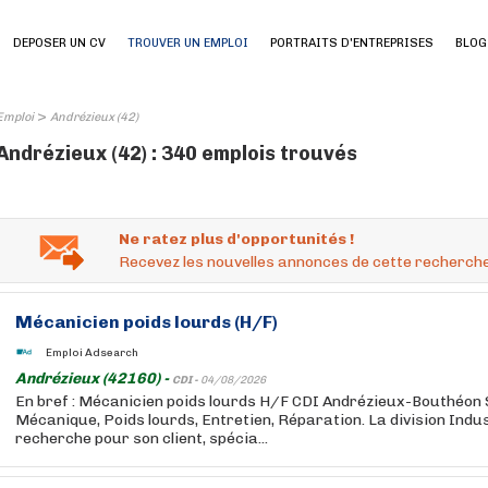
DEPOSER UN CV
TROUVER UN EMPLOI
PORTRAITS D'ENTREPRISES
BLOG
>
Emploi
Andrézieux (42)
Andrézieux (42) : 340 emplois trouvés
Ne ratez plus d'opportunités !
Recevez les nouvelles annonces de cette recherche
Mécanicien poids lourds (H/F)
Emploi Adsearch
Andrézieux (42160) -
CDI -
04/08/2026
En bref : Mécanicien poids lourds H/F CDI Andrézieux-Bouthéon
Mécanique, Poids lourds, Entretien, Réparation. La division Indu
recherche pour son client, spécia...