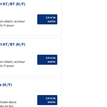
t HT/BT (H/F)
Lire la
 client, acteur
suite
 H/F pour
t HT/BT (H/F)
Lire la
 client, acteur
suite
 H/F pour
 (H/F)
Lire la
alisée dans
suite
ls et les