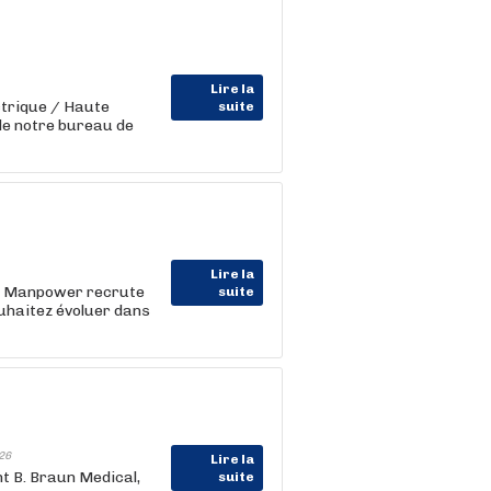
Lire la
ctrique / Haute
suite
de notre bureau de
Lire la
 Manpower recrute
suite
uhaitez évoluer dans
26
Lire la
 B. Braun Medical,
suite