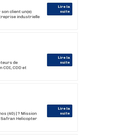
Lire la
son client un(e)
suite
reprise industrielle
Lire la
cteurs de
suite
en CDI, CDD et
Lire la
os (40) | ? Mission
suite
 Safran Helicopter