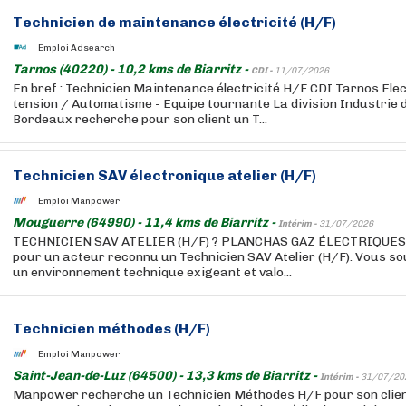
Technicien de maintenance électricité (H/F)
Emploi Adsearch
Tarnos (40220) - 10,2 kms de Biarritz -
CDI -
11/07/2026
En bref : Technicien Maintenance électricité H/F CDI Tarnos Ele
tension / Automatisme - Equipe tournante La division Industrie 
Bordeaux recherche pour son client un T...
Technicien SAV électronique atelier (H/F)
Emploi Manpower
Mouguerre (64990) - 11,4 kms de Biarritz -
Intérim -
31/07/2026
TECHNICIEN SAV ATELIER (H/F) ? PLANCHAS GAZ ÉLECTRIQUES
pour un acteur reconnu un Technicien SAV Atelier (H/F). Vous so
un environnement technique exigeant et valo...
Technicien méthodes (H/F)
Emploi Manpower
Saint-Jean-de-Luz (64500) - 13,3 kms de Biarritz -
Intérim -
31/07/20
Manpower recherche un Technicien Méthodes H/F pour son client