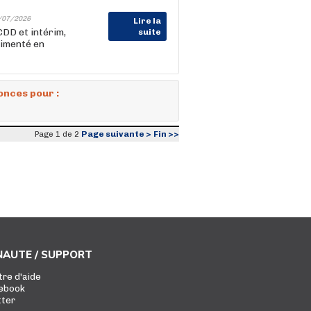
/07/2026
Lire la
CDD et intérim,
suite
rimenté en
onces pour :
Page suivante >
Fin >>
Page 1 de 2
AUTE / SUPPORT
tre d'aide
ebook
tter