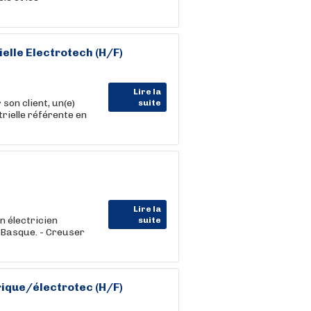
ielle Electrotech (H/F)
Lire la
on client, un(e)
suite
rielle référente en
Lire la
 électricien
suite
 Basque. - Creuser
rique/électrotec (H/F)