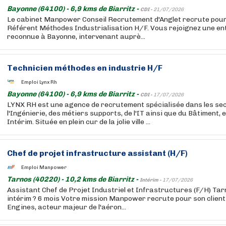
Bayonne (64100) - 6,9 kms de Biarritz -
CDI -
21/07/2026
Le cabinet Manpower Conseil Recrutement d'Anglet recrute pour 
Référent Méthodes Industrialisation H/F. Vous rejoignez une ent
reconnue à Bayonne, intervenant auprè...
Technicien méthodes en industrie H/F
Emploi Lynx Rh
Bayonne (64100) - 6,9 kms de Biarritz -
CDI -
17/07/2026
LYNX RH est une agence de recrutement spécialisée dans les se
l'Ingénierie, des métiers supports, de l'IT ainsi que du Bâtiment, 
Intérim. Située en plein cur de la jolie ville ...
Chef de projet infrastructure assistant (H/F)
Emploi Manpower
Tarnos (40220) - 10,2 kms de Biarritz -
Intérim -
17/07/2026
Assistant Chef de Projet Industriel et Infrastructures (F/H) Tarn
intérim ? 6 mois Votre mission Manpower recrute pour son client
Engines, acteur majeur de l'aéron...