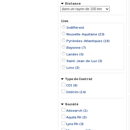
Distance
Lieu
Indifférent
Nouvelle-Aquitaine (23)
Pyrénées-Atlantiques (18)
Bayonne (7)
Landes (5)
Saint-Jean-de-Luz (3)
Lons (2)
Serres-Castet (2)
Type de Contrat
Tarnos (2)
CDI (9)
Anglet (1)
Intérim (14)
Itxassou (1)
Labenne (1)
Société
Mouguerre (1)
Adsearch (1)
Pardies (1)
Aquila Rh (2)
Lynx Rh (3)