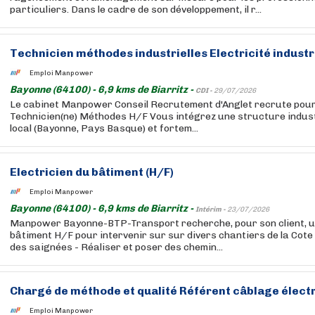
particuliers. Dans le cadre de son développement, il r...
Technicien méthodes industrielles Electricité industr
Emploi Manpower
Bayonne (64100) - 6,9 kms de Biarritz -
CDI -
29/07/2026
Le cabinet Manpower Conseil Recrutement d'Anglet recrute pour s
Technicien(ne) Méthodes H/F Vous intégrez une structure indust
local (Bayonne, Pays Basque) et fortem...
Electricien du bâtiment (H/F)
Emploi Manpower
Bayonne (64100) - 6,9 kms de Biarritz -
Intérim -
23/07/2026
Manpower Bayonne-BTP-Transport recherche, pour son client, un
bâtiment H/F pour intervenir sur sur divers chantiers de la Cote
des saignées - Réaliser et poser des chemin...
Chargé de méthode et qualité Référent câblage élect
Emploi Manpower