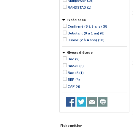
Manpower (16)
RANDSTAD (1)
Expérience
Confirmé (5 à 9 ans) (6)
Débutant (0 à 1 an) (6)
Junior (2 à 4 ans) (10)
Niveau d'étude
Bac (2)
Bac+2 (8)
Bac+5 (1)
BEP (4)
CAP (4)
Fiche métier