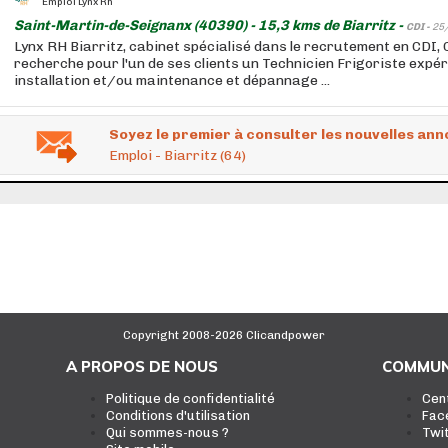
Emploi Lynx Rh
Saint-Martin-de-Seignanx (40390) - 15,3 kms de Biarritz -
CDI -
25
Lynx RH Biarritz, cabinet spécialisé dans le recrutement en CDI, 
recherche pour l'un de ses clients un Technicien Frigoriste expé
installation et/ou maintenance et dépannage ...
Soyez le premier à consulter les nouvelles ann
Emploi - Biarritz (64)
Copyright 2008-2026 Clicandpower
A PROPOS DE NOUS
COMMUN
Politique de confidentialité
Cen
Conditions d'utilisation
Fac
Qui sommes-nous ?
Twi