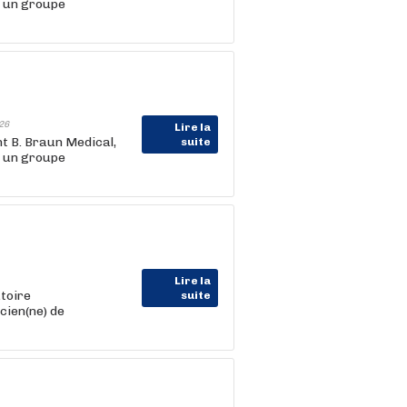
z un groupe
26
Lire la
 B. Braun Medical,
suite
z un groupe
Lire la
atoire
suite
cien(ne) de