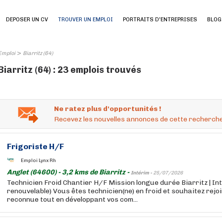
DEPOSER UN CV
TROUVER UN EMPLOI
PORTRAITS D'ENTREPRISES
BLOG
>
Emploi
Biarritz (64)
Biarritz (64) : 23 emplois trouvés
Ne ratez plus d'opportunités !
Recevez les nouvelles annonces de cette recherche
Frigoriste H/F
Emploi Lynx Rh
Anglet (64600) - 3,2 kms de Biarritz -
Intérim -
25/07/2026
Technicien Froid Chantier H/F Mission longue durée Biarritz | Int
renouvelable) Vous êtes technicien(ne) en froid et souhaitez rejo
reconnue tout en développant vos com...