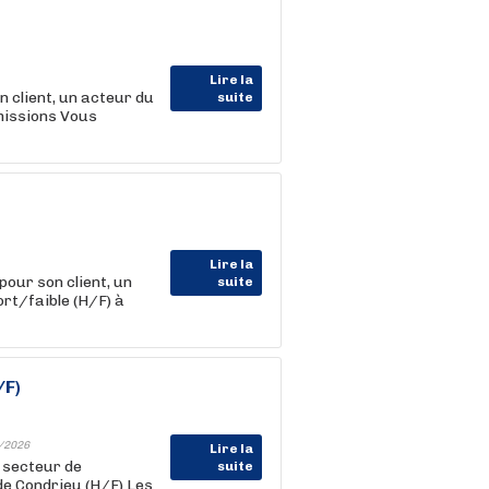
Lire la
lient, un acteur du
suite
missions Vous
Lire la
r son client, un
suite
ort/faible (H/F) à
/F)
/2026
Lire la
 secteur de
suite
 de Condrieu (H/F) Les