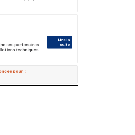
Lire la
gne ses partenaires
suite
allations techniques
onces pour :