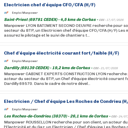
Electricien chef d'équipe CFO/CFA (H/F)
Emploi Manpower
Saint-Priest (69791 CEDEX) - 4,5 kms de Corbas -
CDI -
17/07/2026
Manpower LYON BATIMENT SECOND OEUVRE recherche pour son c
secteur du BTP, un Electricien chef d'équipe CFO/CFA (H/F) Les 
assurez le pilotage et le suivi de chantiers t...
Chef d'équipe électricité courant fort/faible (H/F)
Emploi Manpower
Dardilly (69139 CEDEX) - 19,2 kms de Corbas -
CDI -
21/07/2026
Manpower CABINET EXPERTS CONSTRUCTION LYON recherche pou
acteur du secteur du BTP, un Chef d'équipe électricité courant f
Dardilly 69570. Dans le cadre de notre dével...
Electricien / Chef d'équipe Les Roches de Condrieu (H
Emploi Manpower
Les Roches-de-Condrieu (38370) - 26,1 kms de Corbas -
CDI -
24/07
Manpower ROUSSILLON recherche pour son client, un acteur du
l'Electricité et du Gaz, un Electricien / Chef d'équipe Les Roches