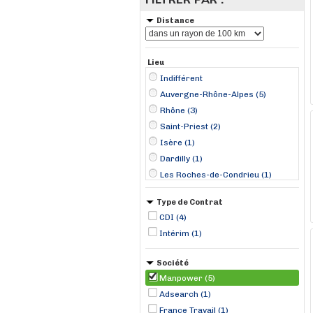
Distance
Lieu
Indifférent
Auvergne-Rhône-Alpes (5)
Rhône (3)
Saint-Priest (2)
Isère (1)
Dardilly (1)
Les Roches-de-Condrieu (1)
Saint-Étienne (1)
Type de Contrat
CDI (4)
Intérim (1)
Société
Manpower (5)
Adsearch (1)
France Travail (1)