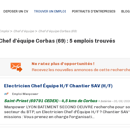
DEPOSER UN CV
TROUVER UN EMPLOI
PORTRAITS D'ENTREPRISES
BLOG
>
>
Emploi
Chef d'équipe
Chef d'équipe Corbas (69)
Chef d'équipe Corbas (69) : 5 emplois trouvés
Ne ratez plus d'opportunités !
Recevez les nouvelles annonces de cette recherche
Electricien Chef Équipe H/F Chantier SAV (H/F)
Emploi Manpower
Saint-Priest (69791 CEDEX) - 4,5 kms de Corbas -
Intérim -
05/08/202
Manpower LYON BATIMENT SECOND OEUVRE recherche pour son c
secteur du BTP, un Electricien Chef d'Équipe H/F ? Chantier SAV 
missions : Vous prenez en charge l'organisati...