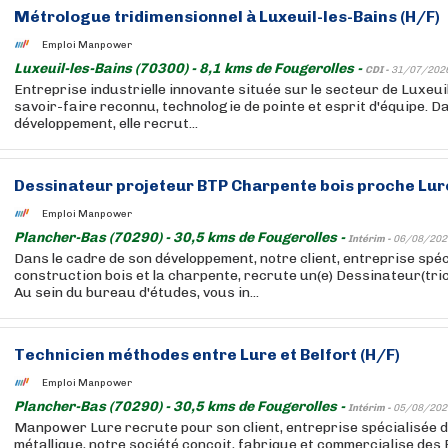
Métrologue tridimensionnel à Luxeuil-les-Bains (H/F)
Emploi Manpower
Luxeuil-les-Bains (70300) - 8,1 kms de Fougerolles -
CDI -
31/07/202
Entreprise industrielle innovante située sur le secteur de Luxeuil-
savoir-faire reconnu, technologie de pointe et esprit d'équipe. D
développement, elle recrut...
Dessinateur projeteur BTP Charpente bois proche Lure
Emploi Manpower
Plancher-Bas (70290) - 30,5 kms de Fougerolles -
Intérim -
06/08/202
Dans le cadre de son développement, notre client, entreprise spéc
construction bois et la charpente, recrute un(e) Dessinateur(tri
Au sein du bureau d'études, vous in...
Technicien méthodes entre Lure et Belfort (H/F)
Emploi Manpower
Plancher-Bas (70290) - 30,5 kms de Fougerolles -
Intérim -
05/08/202
Manpower Lure recrute pour son client, entreprise spécialisée dan
métallique, notre société conçoit, fabrique et commercialise de