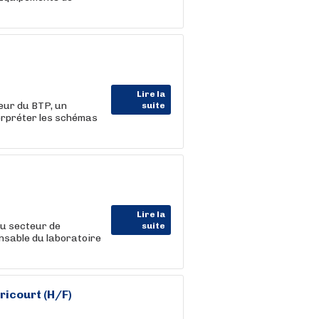
Lire la
eur du BTP, un
suite
terpréter les schémas
Lire la
u secteur de
suite
onsable du laboratoire
icourt (H/F)