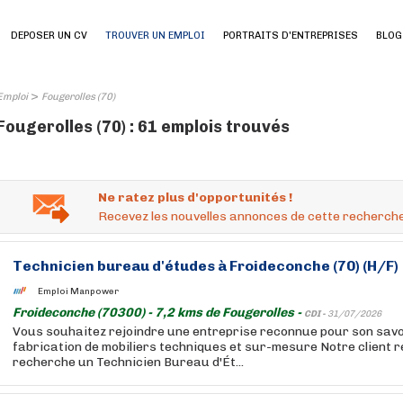
DEPOSER UN CV
TROUVER UN EMPLOI
PORTRAITS D'ENTREPRISES
BLOG
>
Emploi
Fougerolles (70)
Fougerolles (70) : 61 emplois trouvés
Ne ratez plus d'opportunités !
Recevez les nouvelles annonces de cette recherche
Technicien bureau d'études à Froideconche (70) (H/F)
Emploi Manpower
Froideconche (70300) - 7,2 kms de Fougerolles -
CDI -
31/07/2026
Vous souhaitez rejoindre une entreprise reconnue pour son savo
fabrication de mobiliers techniques et sur-mesure Notre client r
recherche un Technicien Bureau d'Ét...