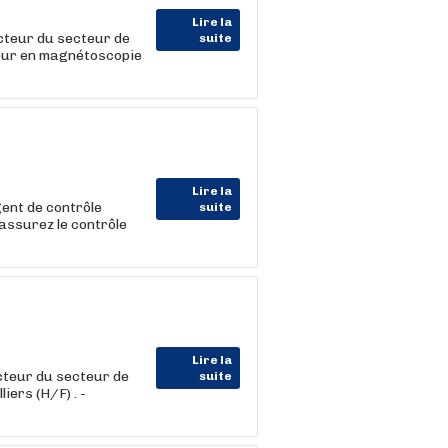
Lire la
teur du secteur de
suite
teur en magnétoscopie
Lire la
nt de contrôle
suite
 assurez le contrôle
Lire la
teur du secteur de
suite
iers (H/F) . -