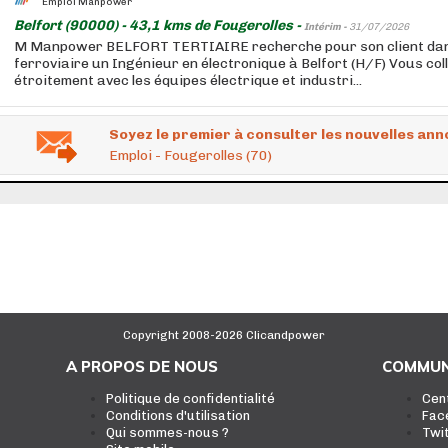
Emploi Manpower
Belfort (90000) - 43,1 kms de Fougerolles -
Intérim -
31/07/2026
M Manpower BELFORT TERTIAIRE recherche pour son client dan
ferroviaire un Ingénieur en électronique à Belfort (H/F) Vous co
étroitement avec les équipes électrique et industri...
Soyez le premier à consulter les nouvelles ann
Emploi - Fougerolles (70)
Copyright 2008-2026 Clicandpower
A PROPOS DE NOUS
COMMUN
Politique de confidentialité
Cen
Conditions d'utilisation
Fac
Qui sommes-nous ?
Twi