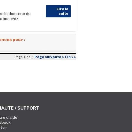
Lire la
s le domaine du
suite
llaborerez
onces pour :
Page suivante >
Fin >>
Page 1 de 5
AUTE / SUPPORT
tre d'aide
ebook
tter