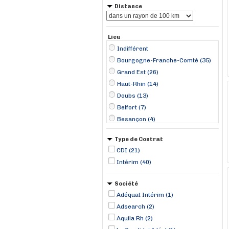
Distance
Lieu
Indifférent
Bourgogne-Franche-Comté (35)
Grand Est (26)
Haut-Rhin (14)
Doubs (13)
Belfort (7)
Besançon (4)
Mulhouse (4)
Type de Contrat
Chaumont (3)
CDI (21)
Montbéliard (3)
Intérim (40)
Colmar (2)
Héricourt (2)
Société
Nancy (2)
Adéquat Intérim (1)
Plancher-Bas (2)
Adsearch (2)
Pont-de-Roide-Vermondans (2)
Aquila Rh (2)