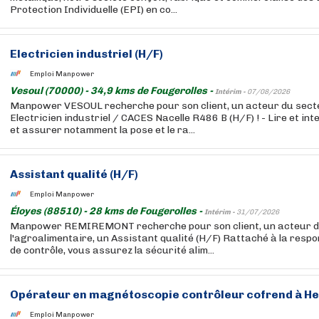
Protection Individuelle (EPI) en co...
Electricien industriel (H/F)
Emploi Manpower
Vesoul (70000) - 34,9 kms de Fougerolles -
Intérim -
07/08/2026
Manpower VESOUL recherche pour son client, un acteur du sect
Electricien industriel / CACES Nacelle R486 B (H/F) ! - Lire et in
et assurer notamment la pose et le ra...
Assistant qualité (H/F)
Emploi Manpower
Éloyes (88510) - 28 kms de Fougerolles -
Intérim -
31/07/2026
Manpower REMIREMONT recherche pour son client, un acteur d
l'agroalimentaire, un Assistant qualité (H/F) Rattaché à la resp
de contrôle, vous assurez la sécurité alim...
Opérateur en magnétoscopie contrôleur cofrend à Her
Emploi Manpower