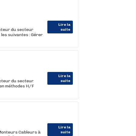
Lire la
teur du secteur
suite
 les suivantes : Gérer
Lire la
cteur du secteur
suite
cien méthodes H/F
Lire la
onteurs Cableurs à
suite