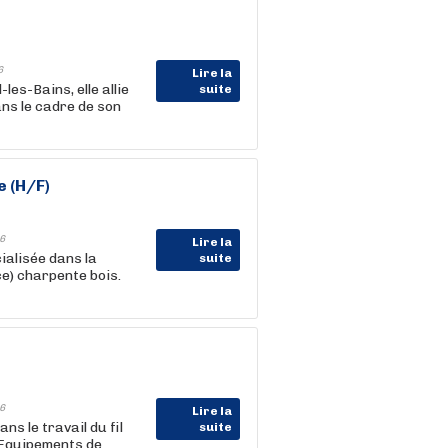
6
Lire la
les-Bains, elle allie
suite
ans le cadre de son
 (H/F)
6
Lire la
ialisée dans la
suite
ce) charpente bois.
6
Lire la
s le travail du fil
suite
s Equipements de