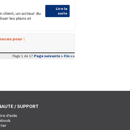
Lire la
lient, un acteur du
suite
iser les plans et
onces pour :
Page suivante >
Fin >>
Page 1 de 17
AUTE / SUPPORT
tre d'aide
ebook
tter