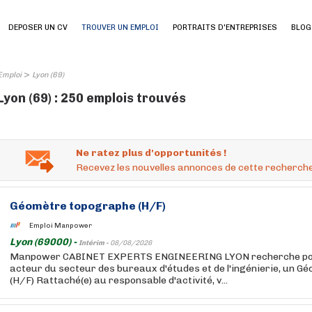
DEPOSER UN CV
TROUVER UN EMPLOI
PORTRAITS D'ENTREPRISES
BLOG
>
Emploi
Lyon (69)
Lyon (69) : 250 emplois trouvés
Ne ratez plus d'opportunités !
Recevez les nouvelles annonces de cette recherche
Géomètre topographe (H/F)
Emploi Manpower
Lyon (69000) -
Intérim -
08/08/2026
Manpower CABINET EXPERTS ENGINEERING LYON recherche pour
acteur du secteur des bureaux d'études et de l'ingénierie, un 
(H/F) Rattaché(e) au responsable d'activité, v...