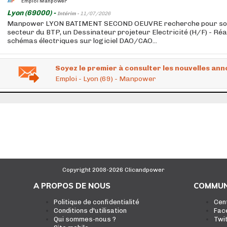
Emploi Manpower
Lyon (69000) -
Intérim -
11/07/2026
Manpower LYON BATIMENT SECOND OEUVRE recherche pour son c
secteur du BTP, un Dessinateur projeteur Electricité (H/F) - Réal
schémas électriques sur logiciel DAO/CAO...
Soyez le premier à consulter les nouvelles ann
Emploi - Lyon (69) - Manpower
Copyright 2008-2026 Clicandpower
A PROPOS DE NOUS
COMMUN
Politique de confidentialité
Cen
Conditions d'utilisation
Fac
Qui sommes-nous ?
Twi