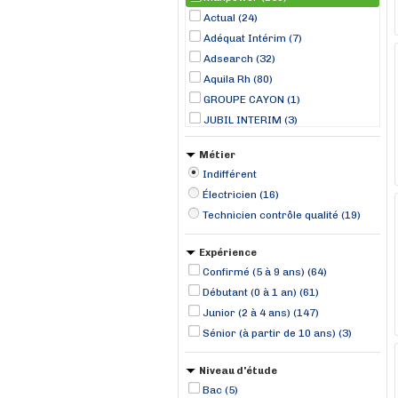
Actual (24)
Adéquat Intérim (7)
Adsearch (32)
Aquila Rh (80)
GROUPE CAYON (1)
JUBIL INTERIM (3)
Lynx Rh (13)
Métier
MISTERTEMP (2)
Indifférent
RANDSTAD (3)
Électricien (16)
TOMA Interim (3)
Technicien contrôle qualité (19)
Expérience
Confirmé (5 à 9 ans) (64)
Débutant (0 à 1 an) (61)
Junior (2 à 4 ans) (147)
Sénior (à partir de 10 ans) (3)
Niveau d'étude
Bac (5)