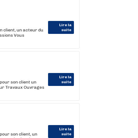
Lire la
lient, un acteur du
suite
issions Vous
Lire la
ur son client un
suite
ieur Travaux Ouvrages
Lire la
r son client, un
suite