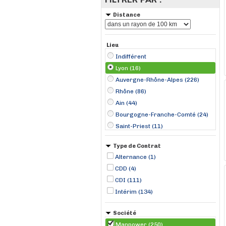
Distance
Lieu
Indifférent
Lyon (16)
Auvergne-Rhône-Alpes (226)
Rhône (86)
Ain (44)
Bourgogne-Franche-Comté (24)
Saint-Priest (11)
Chauffailles (10)
Type de Contrat
Saint-Étienne (10)
Alternance (1)
Andrézieux (7)
CDD (4)
Annonay (7)
CDI (111)
Bourg-en-Bresse (6)
Intérim (134)
Vénissieux (6)
Genas (5)
Société
Valence (5)
Manpower (250)