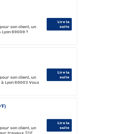
Lire la
r son client, un
suite
à Lyon 69009 ?
Lire la
r son client, un
suite
F) à Lyon 69003 Vous
/F)
Lire la
r son client, un
suite
ieur travaux TCE