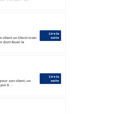
Lire la
lient un Electricien
suite
 distribuer le
Lire la
r son client, un
suite
yon 9. -