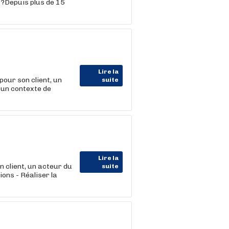
 ?Depuis plus de 15
Lire la
r son client, un
suite
 un contexte de
Lire la
lient, un acteur du
suite
ons - Réaliser la