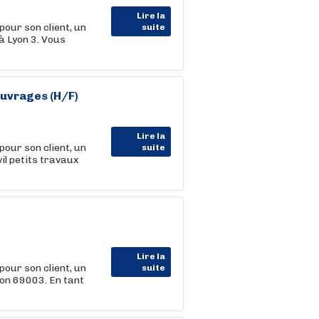
Lire la
r son client, un
suite
à Lyon 3. Vous
ouvrages (H/F)
Lire la
r son client, un
suite
il petits travaux
Lire la
r son client, un
suite
yon 69003. En tant