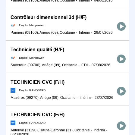
Pamiers (09100), Ariège (09), Occitanie
-
Intérim
-
04/08/2026
Contrôleur dimensionnel 3d (H/F)
Emploi Manpower
Pamiers (09100), Ariège (09), Occitanie
-
Intérim
-
29/07/2026
Technicien qualité (H/F)
Emploi Manpower
Saverdun (09700), Ariège (09), Occitanie
-
CDI
-
07/08/2026
TECHNICIEN CVC (F/H)
Emploi RANDSTAD
Mazères (09270), Ariège (09), Occitanie
-
Intérim
-
23/07/2026
TECHNICIEN CVC (F/H)
Emploi RANDSTAD
Auterive (31190), Haute-Garonne (31), Occitanie
-
Intérim
-
06/08/2026