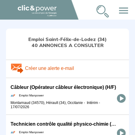
menu
Emploi Saint-Félix-de-Lodez (34)
40 ANNONCES A CONSULTER
Créer une alerte e-mail
Câbleur (Opérateur câbleur électronique) (H/F)
Emploi Manpower
Montarnaud (34570), Hérault (34), Occitanie
-
Intérim
-
17/07/2026
Technicien contrôle qualité physico-chimie (H/F)
Emploi Manpower