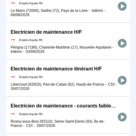
Emploi Aquila Rh
Le Mans (72000), Sarthe (72), Pays de la Loire
-
Intérim
-
06/08/2026
Electricien de maintenance H/F
Emploi Aquila Rh
Périgny (17180), Charente-Maritime (17), Nouvelle-Aquitaine
-
Intérim
-
03/08/2026
Electricien de maintenance itinérant H/F
Emploi Aquila Rh
Libercourt (62820), Pas-de-Calais (62), Hauts-de-France
-
CDI
-
30/07/2026
Electricien de maintenance - courants faibles H/F
Emploi Aquila Rh
Rosny-sous-Bois (93110), Seine-Saint-Denis (93), Île-de-
France
-
CDI
-
29/07/2026