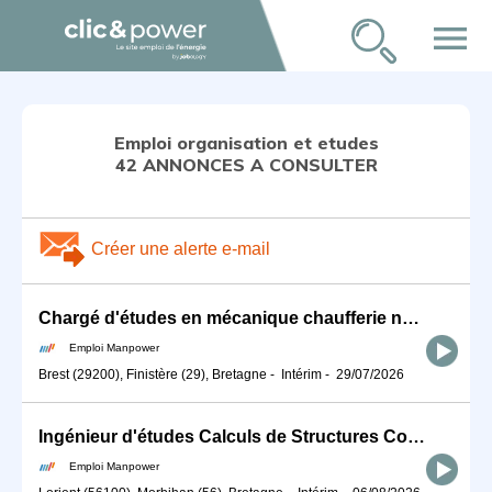
menu
Emploi organisation et etudes
42 ANNONCES A CONSULTER
Créer une alerte e-mail
Chargé d'études en mécanique chaufferie nucléaire (H/F)
Emploi Manpower
Brest (29200), Finistère (29), Bretagne
-
Intérim
-
29/07/2026
Ingénieur d'études Calculs de Structures Composites (H/F)
Emploi Manpower