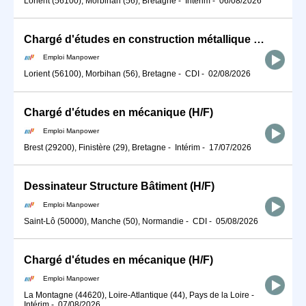
Lorient (56100), Morbihan (56), Bretagne
-
Intérim
-
06/08/2026
Chargé d'études en construction métallique (H/F)
Emploi Manpower
Lorient (56100), Morbihan (56), Bretagne
-
CDI
-
02/08/2026
Chargé d'études en mécanique (H/F)
Emploi Manpower
Brest (29200), Finistère (29), Bretagne
-
Intérim
-
17/07/2026
Dessinateur Structure Bâtiment (H/F)
Emploi Manpower
Saint-Lô (50000), Manche (50), Normandie
-
CDI
-
05/08/2026
Chargé d'études en mécanique (H/F)
Emploi Manpower
La Montagne (44620), Loire-Atlantique (44), Pays de la Loire
-
Intérim
-
07/08/2026