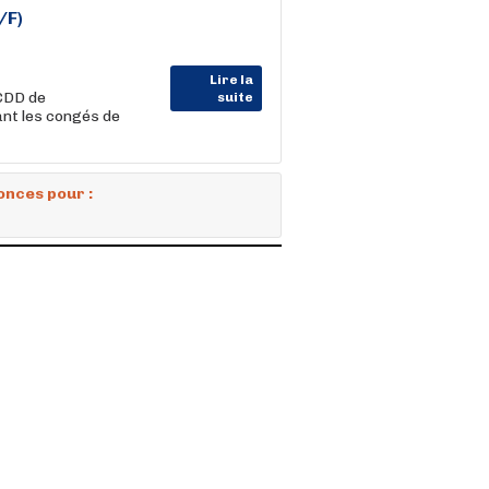
/F)
Lire la
CDD de
suite
ant les congés de
onces pour :