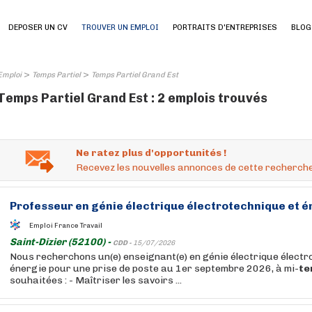
DEPOSER UN CV
TROUVER UN EMPLOI
PORTRAITS D'ENTREPRISES
BLOG
>
>
Emploi
Temps Partiel
Temps Partiel Grand Est
Temps Partiel Grand Est : 2 emplois trouvés
Ne ratez plus d'opportunités !
Recevez les nouvelles annonces de cette recherche
Professeur en génie électrique électrotechnique et é
Emploi France Travail
Saint-Dizier (52100) -
CDD -
15/07/2026
Nous recherchons un(e) enseignant(e) en génie électrique électr
énergie pour une prise de poste au 1er septembre 2026, à mi-
te
souhaitées : - Maîtriser les savoirs ...