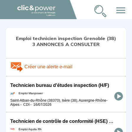
menu
Emploi technicien inspection Grenoble (38)
3 ANNONCES A CONSULTER
Créer une alerte e-mail
Technicien bureau d'études inspection (H/F)
Emploi Manpower
Saint-Alban-du-Rhône (38370), Isère (38), Auvergne-Rhône-
Alpes
-
CDI
-
16/07/2026
Technicien de contrôle de conformité (HSE) H/F
Emploi Aquila Rh