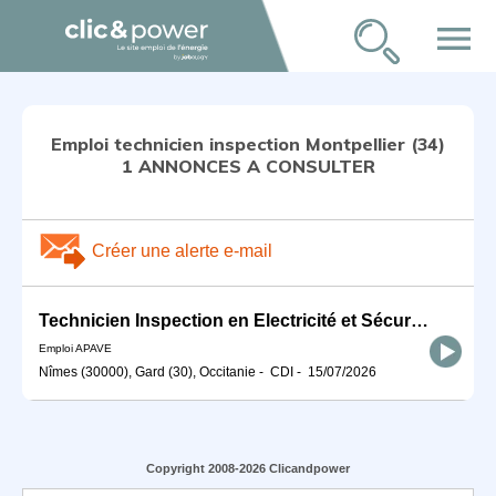
menu
Emploi technicien inspection Montpellier (34)
1 ANNONCES A CONSULTER
Créer une alerte e-mail
Technicien Inspection en Electricité et Sécurité Incendie H/F
Emploi APAVE
Nîmes (30000), Gard (30), Occitanie
-
CDI
-
15/07/2026
Copyright 2008-2026 Clicandpower